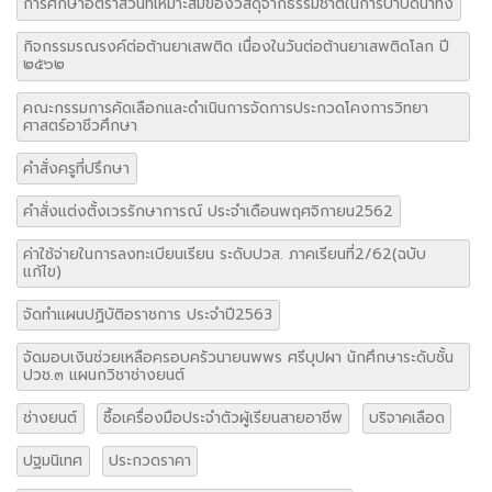
การศึกษาอัตราส่วนที่เหมาะสมของวัสดุจากธรรมชาติในการบำบัดน้ำทิ้ง
กิจกรรมรณรงค์ต่อต้านยาเสพติด เนื่องในวันต่อต้านยาเสพติดโลก ปี
๒๕๖๒
คณะกรรมการคัดเลือกและดำเนินการจัดการประกวดโคงการวิทยา
ศาสตร์อาชีวศึกษา
คำสั่งครูที่ปรึกษา
คำสั่งแต่งตั้งเวรรักษาการณ์ ประจำเดือนพฤศจิกายน2562
ค่าใช้จ่ายในการลงทะเบียนเรียน ระดับปวส. ภาคเรียนที่2/62(ฉบับ
แก้ไข)
จัดทำแผนปฏิบัติอราชการ ประจำปี2563
จัดมอบเงินช่วยเหลือครอบครัวนายนพพร ศรีบุปผา นักศึกษาระดับชั้น
ปวช.๓ แผนกวิชาช่างยนต์
ช่างยนต์
ซื้อเครื่องมือประจำตัวผู้เรียนสายอาชีพ
บริจาคเลือด
ปฐมนิเทศ
ประกวดราคา