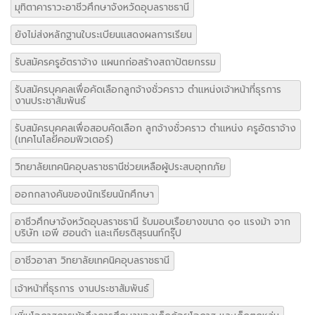
มุทิตาคาราวะอาชีวศึกษาจังหวัดอุบลราชธานี
ยังไม่ส่งหลักฐานใบระเบียนแสดงผลการเรียน
รับสมัครครูอัตราจ้าง แผนกก่อสร้างสถาปัตยกรรม
รับสมัครบุคคลเพื่อคัดเลือกลูกจ้างชั่วคราว ตำแหน่งเจ้าหน้าที่ธุรการ
งานประชาสัมพันธ์
รับสมัครบุคคลเพื่อสอบคัดเลือก ลูกจ้างชั่วคราว ตำแหน่ง ครูอัตราจ้าง
(เทคโนโลยีคอมพิวเตอร์)
วิทยาลัยเทคนิคอุบลราชธานีช่วยเหลือผู้ประสบอุทกภัย
ออกกลางคันของนักเรียนนักศึกษา
อาชีวศึกษาจังหวัดอุบลราชธานี รับมอบเรือยางขนาด ๑๐ แรงม้า จาก
บริษัท เอพี ฮอนด้า และเกียรติสุรนนท์กรุ๊ป
อาชีวอาสา วิทยาลัยเทคนิคอุบลราชธานี
เจ้าหน้าที่ธุรการ งานประชาสัมพันธ์