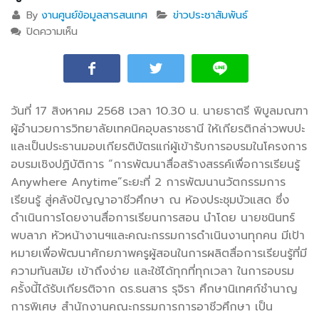
By
งานศูนย์ข้อมูลสารสนเทศ
ข่าวประชาสัมพันธ์
ปิดความเห็น
บน วท.อุบลฯ จัดการอบรมในโครงการอบรมเชิงปฏิบัติ
การ “การพัฒนาสื่อสร้างสรรค์เพื่อการเรียนรู้
Anywhere Anytime”ระยะที่ 2 การพัฒนานวัตกรรม
การเรียนรู้ สู่คลังปัญญาอาชีวศึกษา
วันที่ 17 สิงหาคม 2568 เวลา 10.30 น. นายธาตรี พิบูลมณฑา
ผู้อำนวยการวิทยาลัยเทคนิคอุบลราชธานี ให้เกียรติกล่าวพบปะ
และเป็นประธาน
มอบเกียรติบัตรแก่ผู้เข้ารับการอบรมในโครงการ
อบรมเชิงปฏิบัติการ “การพัฒนาสื่อสร้างสรรค์เพื่อการเรียนรู้
Anywhere Anytime”ระยะที่ 2 การพัฒนานวัตกรรมการ
เรียนรู้ สู่คลังปัญญาอาชีวศึกษา ณ ห้องประชุมบัวแสด ซึ่ง
ดำเนินการโดยงานสื่อการเรียนการสอน นำโดย นายชนินทร์
พบลาภ หัวหน้างานฯและคณะกรรมการดำเนินงานทุกคน มีเป้า
หมายเพื่อพัฒนาศักยภาพครูผู้สอนในการผลิตสื่อการเรียนรู้ที่มี
ความทันสมัย เข้าถึงง่าย และใช้ได้ทุกที่ทุกเวลา ในการอบรม
ครั้งนี้ได้รับเกียรติจาก ดร.ธนสาร รุจิรา ศึกษานิเทศก์ชำนาญ
การพิเศษ สำนักงานคณะกรรมการการอาชีวศึกษา เป็น