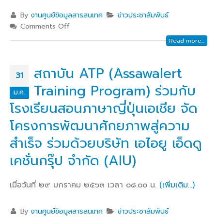
By
งานศูนย์ข้อมูลสารสนเทศ
ข่าวประชาสัมพันธ์
Comments Off
Read more...
สถาบัน ATP (Assawalert
31
Training Program) ร่วมกับ
ม.ค.
โรงเรียนสอนภาษาญี่ปุ่นเอเชีย จัด
โครงการพัฒนาศักยภาพสู่ความ
สำเร็จ ร่วมด้วยบริษัท เอไอยู เอ็ดดู
เคชั่นกรุ๊ป จำกัด (AIU)
เมื่อวันที่ ๒๙ มกราคม ๒๕๖๓ เวลา ๐๘.๐๐ น.
(เพิ่มเติม…)
By
งานศูนย์ข้อมูลสารสนเทศ
ข่าวประชาสัมพันธ์