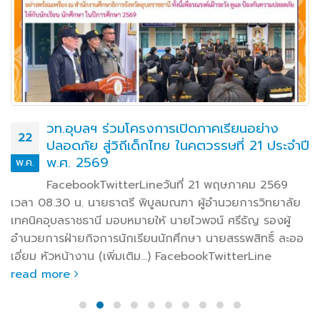
วท.อุบลฯ ร่วมโครงการเปิดภาคเรียนอย่าง
22
ปลอดภัย สู่วิถีเด็กไทย ในคตวรรษที่ 21 ประจำปี
พ.ศ. 2569
พ.ค.
FacebookTwitterLineวันที่ 21 พฤษภาคม 2569
เวลา 08.30 น. นายธาตรี พิบูลมณฑา ผู้อำนวยการวิทยาลัย
เทคนิคอุบลราชธานี มอบหมายให้ นายไวพจน์ ศรีธัญ รองผู้
อำนวยการฝ่ายกิจการนักเรียนนักศึกษา นายสรรพสิทธิ์ ละออ
เอี่ยม หัวหน้างาน (เพิ่มเติม…) FacebookTwitterLine
read more