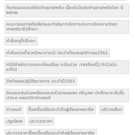
กิจกรรมรณรงค์ต่อต้านยาเสพติด เนื่องในวันต่อต้านยาเสพติดโลก ปี
๒๕๖๒
คณะกรรมการคัดเลือกและดำเนินการจัดการประกวดโคงการวิทยา
ศาสตร์อาชีวศึกษา
คำสั่งครูที่ปรึกษา
คำสั่งแต่งตั้งเวรรักษาการณ์ ประจำเดือนพฤศจิกายน2562
ค่าใช้จ่ายในการลงทะเบียนเรียน ระดับปวส. ภาคเรียนที่2/62(ฉบับ
แก้ไข)
จัดทำแผนปฏิบัติอราชการ ประจำปี2563
จัดมอบเงินช่วยเหลือครอบครัวนายนพพร ศรีบุปผา นักศึกษาระดับชั้น
ปวช.๓ แผนกวิชาช่างยนต์
ช่างยนต์
ซื้อเครื่องมือประจำตัวผู้เรียนสายอาชีพ
บริจาคเลือด
ปฐมนิเทศ
ประกวดราคา
ประกวดราคาซื้อเครื่องมือประจำตัวผู้เรียนสายอาชีพ