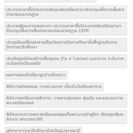
ประกวดราคาซื้อโครงการพัฒนาห้องเรียนภาษาอังกฤษเพื่อการสื่อสาร
ตามกรอบมาตรฐาน
ประกาศผู้ชนะการเสนอราคา ประกวดราคาซื้อโครงการห้องเรียนภาษา
อังกฤษเพื่อการสื่อสารตามกรอบมาตรฐาน CEFR
ประชุมขับเคลื่อนสะพานเชื่อมโยงการจัดการศึกษาขั้นพื้นฐานกับการ
จัดการอาชีวศึกษา
ประเมินศูนย์ซ่อมสร้างเพื่อชุมขน (Fix it Center) แบบถาวร ระดับภาค
ตะวันออกเฉียงเหนือ
ผลการสอบคัดเลือกลูกจ้างชั่วคราว
พิธีถวายบังคมและ วางพวงมาลา เนื่องในวันปิยะมหาราช
พิธีถวายเครื่องราชสักการะ วางพานพุ่มทอง พุ่มเงิน และลงนามถวาย
พระพรชัยมงคล
พิธีลงนามถวายพระพรชัยมงคลสมเด็จพระนางเจ้าสุทิดา พัชรสุธาพิมล
ลักษณ พระบรมราชินี
มุทิตาคาราวะอาชีวศึกษาจังหวัดอุบลราชธานี