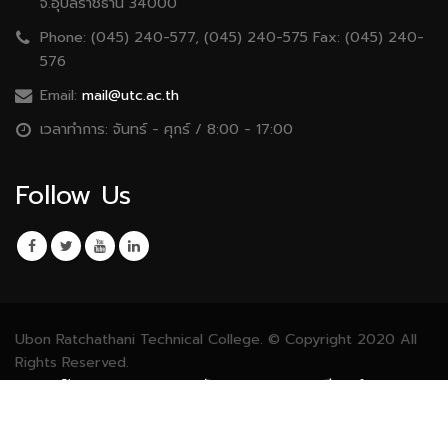
จ.อุบลราชธานี 34000
Phone:
(045) 240-577, (045) 240-575 Fax: (045) 240-
576
Email:
mail@utc.ac.th
เวลาทำการ:
จันทร์ - ศุกร์ / 8:00 - 17:00
Follow Us
Ubon Ratchathani Technical College. © Copyright 2020 All
Rights Reserved.
งานศูนย์ข้อมูลสารสนเทศ วิทยาลัยเทคนิคอุบลราชธานี ( Information
Data Center : UTC )