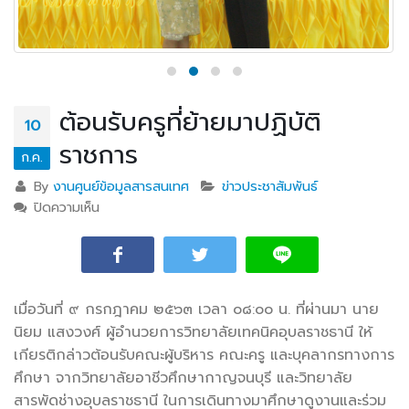
ต้อนรับครูที่ย้ายมาปฏิบัติ
10
ราชการ
ก.ค.
By
งานศูนย์ข้อมูลสารสนเทศ
ข่าวประชาสัมพันธ์
ปิดความเห็น
บน ต้อนรับครูที่ย้ายมาปฏิบัติราชการ
เมื่อวันที่ ๙ กรกฎาคม ๒๕๖๓ เวลา ๐๘:๐๐ น. ที่ผ่านมา นาย
นิยม แสงวงศ์ ผู้อำนวยการวิทยาลัยเทคนิคอุบลราชธานี
ให้
เกียรติกล่าวต้อนรับคณะผู้บริหาร คณะครู และบุคลากรทางการ
ศึกษา จากวิทยาลัยอาชีวศึกษากาญจนบุรี และวิทยาลัย
สารพัดช่างอุบลราชธานี ในการเดินทางมาศึกษาดูงานและร่วม