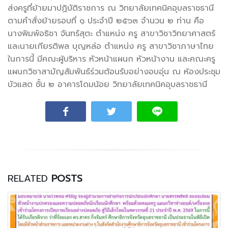
ส่งครูที่ย้ายมาปฏิบัติราชการ ณ วิทยาลัยเทคนิคอุบลราชธานี
ตามคำสั่งย้ายรอบที่ ๑ ประจำปี ๒๕๖๓ จำนวน ๒ ท่าน คือ
นางพิมพ์อธิชา จันทร์สุตะ ตำแหน่ง ครู สาขาวิชาวิทยาศาสตร์
และนายเกียรติพล บุญหล่อ ตำแหน่ง ครู สาขาวิชาภาษาไทย
ในการนี้ มีคณะผู้บริหาร หัวหน้าแผนก หัวหน้างาน และคณะครู
แผนกวิชาสามัญสัมพันธ์ร่วมต้อนรับอย่างอบอุ่น ณ ห้องประชุม
บัวแสด ชั้น ๒ อาคารโดมน้อย วิทยาลัยเทคนิคอุบลราชธานี
RELATED
POSTS