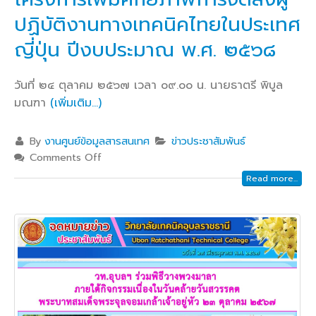
ปฏิบัติงานทางเทคนิคไทยในประเทศ
ญี่ปุ่น ปีงบประมาณ พ.ศ. ๒๕๖๘
วันที่ ๒๔ ตุลาคม ๒๕๖๗ เวลา ๐๙.๐๐ น. นายธาตรี พิบูล
มณฑา
(เพิ่มเติม…)
By
งานศูนย์ข้อมูลสารสนเทศ
ข่าวประชาสัมพันธ์
Comments Off
Read more...