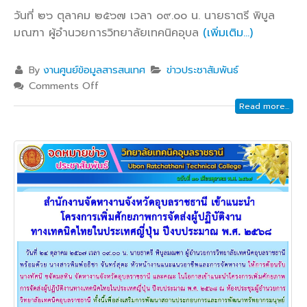
วันที่ ๒๖ ตุลาคม ๒๕๖๗ เวลา ๐๙.๐๐ น. นายธาตรี พิบูล
มณฑา ผู้อำนวยการวิทยาลัยเทคนิคอุบล
(เพิ่มเติม…)
By
งานศูนย์ข้อมูลสารสนเทศ
ข่าวประชาสัมพันธ์
Comments Off
Read more...