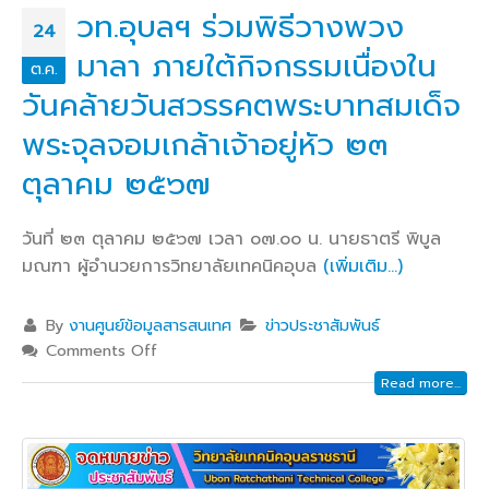
วท.อุบลฯ ร่วมพิธีวางพวง
24
มาลา ภายใต้กิจกรรมเนื่องใน
ต.ค.
วันคล้ายวันสวรรคตพระบาทสมเด็จ
พระจุลจอมเกล้าเจ้าอยู่หัว ๒๓
ตุลาคม ๒๕๖๗
วันที่ ๒๓ ตุลาคม ๒๕๖๗ เวลา ๐๗.๐๐ น. นายธาตรี พิบูล
มณฑา ผู้อำนวยการวิทยาลัยเทคนิคอุบล
(เพิ่มเติม…)
By
งานศูนย์ข้อมูลสารสนเทศ
ข่าวประชาสัมพันธ์
Comments Off
Read more...