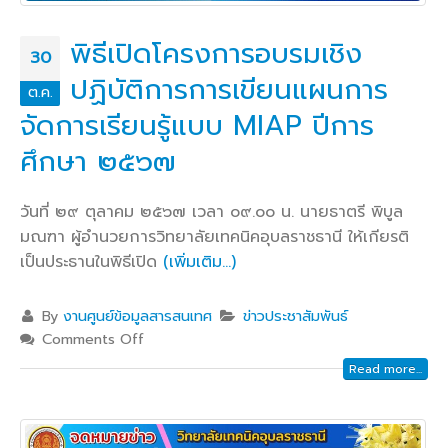
พิธีเปิดโครงการอบรมเชิง
30
ปฏิบัติการการเขียนแผนการ
ต.ค.
จัดการเรียนรู้แบบ MIAP ปีการ
ศึกษา ๒๕๖๗
วันที่ ๒๙ ตุลาคม ๒๕๖๗ เวลา ๐๙.๐๐ น. นายธาตรี พิบูล
มณฑา ผู้อำนวยการวิทยาลัยเทคนิคอุบลราชธานี ให้เกียรติ
เป็นประธานในพิธีเปิด
(เพิ่มเติม…)
By
งานศูนย์ข้อมูลสารสนเทศ
ข่าวประชาสัมพันธ์
Comments Off
Read more...