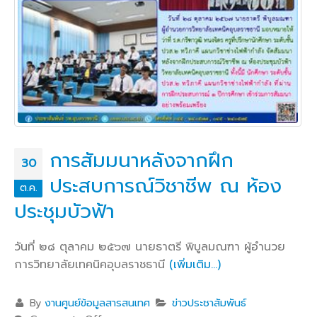
การสัมมนาหลังจากฝึก
30
ประสบการณ์วิชาชีพ ณ ห้อง
ต.ค.
ประชุมบัวฟ้า
วันที่ ๒๘ ตุลาคม ๒๕๖๗ นายธาตรี พิบูลมณฑา ผู้อำนวย
การวิทยาลัยเทคนิคอุบลราชธานี
(เพิ่มเติม…)
By
งานศูนย์ข้อมูลสารสนเทศ
ข่าวประชาสัมพันธ์