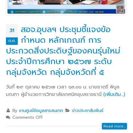
สอจ.อุบลฯ ประชุมชี้แจงข้อ
31
กำหนด หลักเกณฑ์ การ
ต.ค.
ประกวดสิ่งประดิษฐ์ของคนรุ่นใหม่
ประจำปีการศึกษา ๒๕๖๗ ระดับ
กลุ่มจังหวัด กลุ่มจังหวัดที่ ๕
วันที่ ๒๙ ตุลาคม ๒๕๖๗ เวลา ๑๓.๐๐ น. นายธาตรี พิบูล
มณฑา ผู้อำนวยการวิทยาลัยเทคนิคอุบลราชธานี
(เพิ่มเติม…)
By
งานศูนย์ข้อมูลสารสนเทศ
ข่าวประชาสัมพันธ์
Comments Off
Read more...