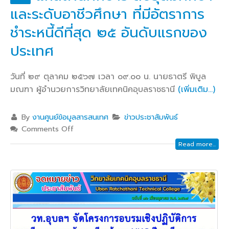
และระดับอาชีวศึกษา ที่มีอัตราการ
ชำระหนี้ดีที่สุด ๒๕ อันดับแรกของ
ประเทศ
วันที่ ๒๙ ตุลาคม ๒๕๖๗ เวลา ๐๙.๐๐ น. นายธาตรี พิบูล
มณฑา ผู้อำนวยการวิทยาลัยเทคนิคอุบลราชธานี
(เพิ่มเติม…)
By
งานศูนย์ข้อมูลสารสนเทศ
ข่าวประชาสัมพันธ์
Comments Off
Read more...