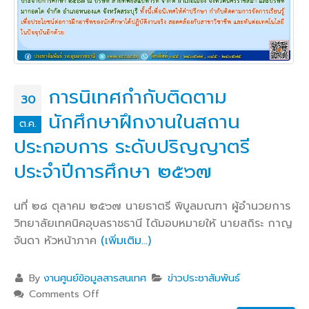
การนิเทศกำกับติดตาม
30
นักศึกษาฝึกงานในสถาน
ต.ค.
ประกอบการ ระดับปริญญาตรี
ประจำปีการศึกษา ๒๕๖๗
นที่ ๒๘ ตุลาคม ๒๕๖๗ นายธาตรี พิบูลมณฑา ผู้อำนวยการ
วิทยาลัยเทคนิคอุบลราชธานี ได้มอบหมายให้ นายสถิระ กาญ
จันดา หัวหน้าภาค
(เพิ่มเติม…)
By
งานศูนย์ข้อมูลสารสนเทศ
ข่าวประชาสัมพันธ์
Comments Off