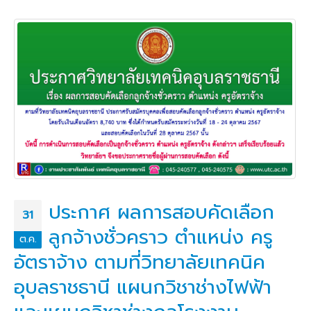
ประกาศ ผลการสอบคัดเลือก
31
ลูกจ้างชั่วคราว ตำแหน่ง ครู
ต.ค.
อัตราจ้าง ตามที่วิทยาลัยเทคนิค
อุบลราชธานี แผนกวิชาช่างไฟฟ้า