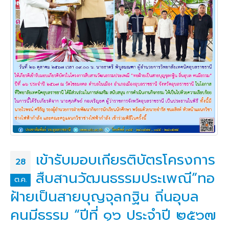
เข้ารับมอบเกียรติบัตรโครงการ
28
สืบสานวัฒนธรรมประเพณี”ทอ
ต.ค.
ฝ้ายเป็นสายบุญจุลกฐิน ถิ่นอุบล
คนมีธรรม “ปีที่ ๑๖ ประจำปี ๒๕๖๗