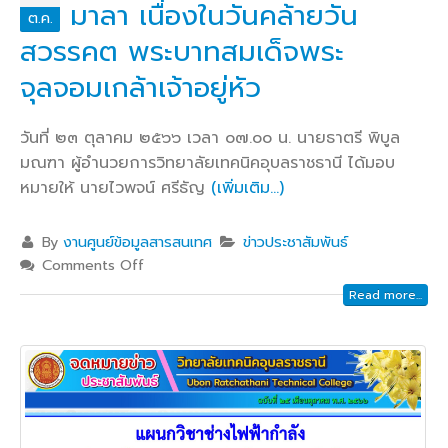
มาลา เนื่องในวันคล้ายวัน
ต.ค.
สวรรคต พระบาทสมเด็จพระ
จุลจอมเกล้าเจ้าอยู่หัว
วันที่ ๒๓ ตุลาคม ๒๕๖๖ เวลา ๐๗.๐๐ น. นายธาตรี พิบูล
มณฑา ผู้อำนวยการวิทยาลัยเทคนิคอุบลราชธานี ได้มอบ
หมายให้ นายไวพจน์ ศรีธัญ
(เพิ่มเติม…)
By
งานศูนย์ข้อมูลสารสนเทศ
ข่าวประชาสัมพันธ์
Comments Off
Read more...