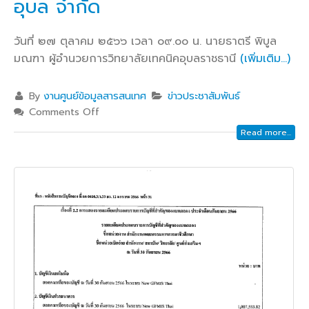
อุบล จำกัด
วันที่ ๒๗ ตุลาคม ๒๕๖๖ เวลา ๐๙.๐๐ น. นายธาตรี พิบูล
มณฑา ผู้อำนวยการวิทยาลัยเทคนิคอุบลราชธานี
(เพิ่มเติม…)
By
งานศูนย์ข้อมูลสารสนเทศ
ข่าวประชาสัมพันธ์
Comments Off
Read more...