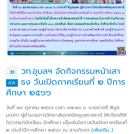
วท.อุบลฯ จัดกิจกรรมหน้าเสา
31
ธง วันเปิดภาคเรียนที่ ๒ ปีการ
ต.ค.
ศึกษา ๒๕๖๖
วันที่ ๓๐ ตุลาคม ๒๕๖๖ เวลา ๐๗.๓๐ น. นายธาตรี พิบูล
มณฑา ผู้อำนวยการวิทยาลัยเทคนิคอุบลราชธานี ให้เกียรติให้
โอวาทแก่นักเรียน นักศึกษา เนื่องในโอกาสวันเปิดภาคเรียนที่
๒ ประจำปีการศึกษา ๒๕๖๖ ณ ลานกิจกร
(เพิ่มเติม…)