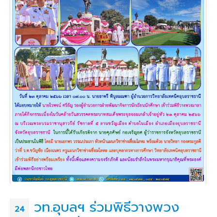
วท.อุบลฯ ร่วมพิธีวางพวง
24