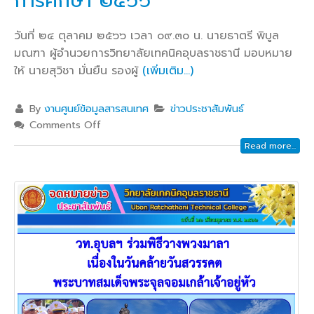
การศึกษา ๒๕๖๖
วันที่ ๒๔ ตุลาคม ๒๕๖๖ เวลา ๐๙.๓๐ น. นายธาตรี พิบูล
มณฑา ผู้อำนวยการวิทยาลัยเทคนิคอุบลราชธานี มอบหมาย
ให้ นายสุวิชา มั่นยืน รองผู้
(เพิ่มเติม…)
By
งานศูนย์ข้อมูลสารสนเทศ
ข่าวประชาสัมพันธ์
Comments Off
Read more...