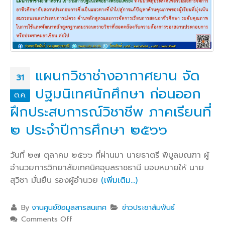
แผนกวิชาช่างอากาศยาน จัด
31
ปฐมนิเทศนักศึกษา ก่อนออก
ต.ค.
ฝึกประสบการณ์วิชาชีพ ภาคเรียนที่
๒ ประจำปีการศึกษา ๒๕๖๖
วันที่ ๒๗ ตุลาคม ๒๕๖๖ ที่ผ่านมา นายธาตรี พิบูลมณฑา ผู้
อำนวยการวิทยาลัยเทคนิคอุบลราชธานี มอบหมายให้ นาย
สุวิชา มั่นยืน รองผู้อำนวย
(เพิ่มเติม…)
By
งานศูนย์ข้อมูลสารสนเทศ
ข่าวประชาสัมพันธ์
Comments Off