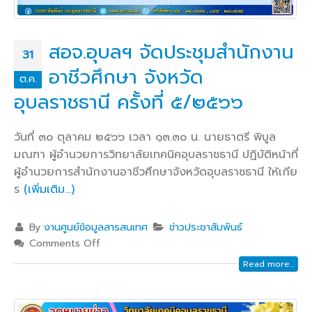
สอจ.อุบลฯ จัดประชุมสำนักงาน
31
อาชีวศึกษา จังหวัด
ต.ค.
อุบลราชธานี ครั้งที่ ๕/๒๕๖๖
วันที่ ๓๐ ตุลาคม ๒๕๖๖ เวลา ๑๓.๓๐ น. นายธาตรี พิบูล
มณฑา ผู้อำนวยการวิทยาลัยเทคนิคอุบลราชธานี ปฏิบัติหน้าที่
ผู้อำนวยการสำนักงานอาชีวศึกษาจังหวัดอุบลราชธานี ให้เกีย
ร
(เพิ่มเติม…)
By
งานศูนย์ข้อมูลสารสนเทศ
ข่าวประชาสัมพันธ์
Comments Off
Read more...