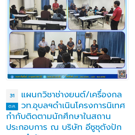
แผนกวิชาช่างยนต์/เครื่องกล
31
วท.อุบลฯดำเนินโครงการนิเทศ
ต.ค.
กำกับติดตามนักศึกษาในสถาน
ประกอบการ ณ บริษัท อีซูซุตังปัก