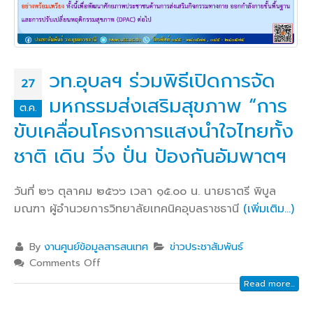
วท.อุบลฯ ร่วมพิธีเปิดการจัด
27
มหกรรมส่งเสริมสุขภาพ “การ
ต.ค.
ขับเคลื่อนโครงการแสงนำใจไทยทั้ง
ชาติ เดิน วิ่ง ปั่น ป้องกันอัมพาตฯ
วันที่ ๒๖ ตุลาคม ๒๕๖๖ เวลา ๑๕.๐๐ น. นายธาตรี พิบูล
มณฑา ผู้อำนวยการวิทยาลัยเทคนิคอุบลราชธานี
(เพิ่มเติม…)
By
งานศูนย์ข้อมูลสารสนเทศ
ข่าวประชาสัมพันธ์
Comments Off
Read more...