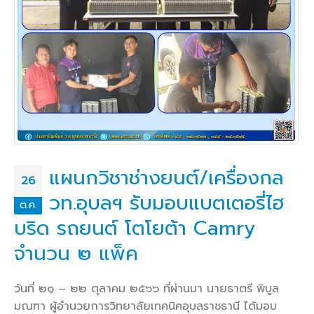
แผนกวิชาช่างยนต์/เครื่องกล
26
วท.อุบลฯ รับมอบแบตเตอรี่ไฮ
ต.ค.
บริด รถยนต์ โตโยต้า Camry
จำนวน ๒ แพ็ค
วันที่ ๒๑ – ๒๒ ตุลาคม ๒๕๖๖ ที่ผ่านมา นายธาตรี พิบูล
มณฑา ผู้อำนวยการวิทยาลัยเทคนิคอุบลราชธานี ได้มอบ