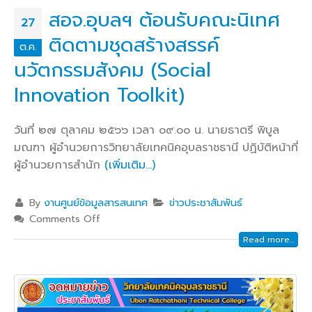
สอจ.อุบลฯ ต้อนรับคณะนิเทศ
27
ติดตามชุดสร้างสรรค์
ต.ค.
นวัตกรรมสังคม (Social
Innovation Toolkit)
วันที่ ๒๗ ตุลาคม ๒๕๖๖ เวลา ๐๙.๐๐ น. นายธาตรี พิบูล
มณฑา ผู้อำนวยการวิทยาลัยเทคนิคอุบลราชธานี ปฏิบัติหน้าที่
ผู้อำนวยการสำนัก
(เพิ่มเติม…)
By
งานศูนย์ข้อมูลสารสนเทศ
ข่าวประชาสัมพันธ์
Comments Off
Read more...