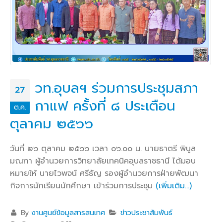
วท.อุบลฯ ร่วมการประชุมสภา
27
กาแฟ ครั้งที่ ๘ ประเตือน
ต.ค.
ตุลาคม ๒๕๖๖
วันที่ ๒๖ ตุลาคม ๒๕๖๖ เวลา ๐๖.๐๐ น. นายธาตรี พิบูล
มณฑา ผู้อำนวยการวิทยาลัยเทคนิคอุบลราชธานี ได้มอบ
หมายให้ นายไวพจน์ ศรีธัญ รองผู้อำนวยการฝ่ายพัฒนา
กิจการนักเรียนนักศึกษา เข้าร่วมการประชุม
(เพิ่มเติม…)
By
งานศูนย์ข้อมูลสารสนเทศ
ข่าวประชาสัมพันธ์