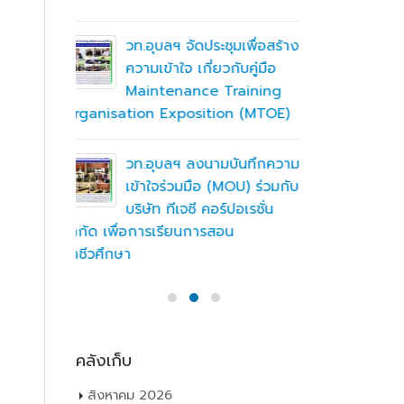
เพื่อพัฒนาศักยภาพผู้เรียนสู่ภาคอุสา
สถานศึกษา
หกรรมการบิน
อาชีวศึก
ื่อสร้าง
ู่มือ
ning
วท.อุบลฯ นำนักเรียน
(MTOE)
นักศึกษา เข้ารับการทดสอบ
เพื่อจัดทำใบขับขี่รถ
จักรยานยนต์ ภายใต้โครงการเทคนิค
ทึกความ
อุบล คนรุ่นใหม่ มีใบขับขี่
 ร่วมกับ
ชั่น
บริษัท แลคตาซอย จำกัด
มอบให้แก่นักเรียน นักศึกษา
วิทยาลัยเทคนิคอุบลราชธานี
คลังเก็บ