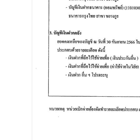
เพื่อพัฒนาศักยภาพผู้เรียนสู่ภาคอุสา
สถานศึ
หกรรมการบิน
อาชีวศ
วท.อุบลฯ นำนักเรียน
นักศึกษา เข้ารับการทดสอบ
เพื่อจัดทำใบขับขี่รถ
จักรยานยนต์ ภายใต้โครงการเทคนิค
อุบล คนรุ่นใหม่ มีใบขับขี่
บริษัท แลคตาซอย จำกัด
มอบให้แก่นักเรียน นักศึกษา
วิทยาลัยเทคนิคอุบลราชธานี