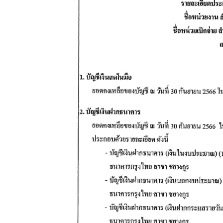
วท.อุบลฯ ต้อนรับผู้แทนจาก
บริษัท แบ็กส์บริการภาคพื้น
จำกัดร่วมมือทางวิชาการ