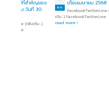
สำคัญของ
เดือนเมษายน 2568
พ.ค.
พ.ค.
ี่ 30
FacebookTwitterLine (เพิ่ม
เติม…) FacebookTwitterLine
Facebo
read more
read 
มเติม…)