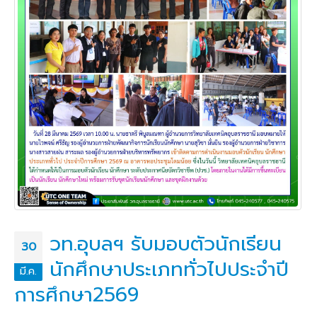
วท.อุบลฯ รับมอบตัวนักเรียน
30
นักศึกษาประเภททั่วไปประจำปี
มี.ค.
การศึกษา2569