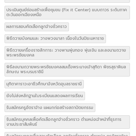
ประเมินศูนย์ซ่อมสร้างเพื่อชุมขน (Fix it Center) แบบถาวร ระดับภาค
ตะวันออกเฉียงเหนือ
ผลการสอบคัดเลือกลูกจ้างชั่วคราว
พิธีถวายบังคมและ วางพวงมาลา เนื่องในวันปิยะมหาราช
พิธีถวายเครื่องราชสักการะ วางพานพุ่มทอง พุ่มเงิน และลงนามถวาย
พระพรชัยมงคล
พิธีลงนามถวายพระพรชัยมงคลสมเด็จพระนางเจ้าสุทิดา พัชรสุธาพิมล
ลักษณ พระบรมราชินี
มุทิตาคาราวะอาชีวศึกษาจังหวัดอุบลราชธานี
ยังไม่ส่งหลักฐานใบระเบียนแสดงผลการเรียน
รับสมัครครูอัตราจ้าง แผนกก่อสร้างสถาปัตยกรรม
รับสมัครบุคคลเพื่อคัดเลือกลูกจ้างชั่วคราว ตำแหน่งเจ้าหน้าที่ธุรการ
งานประชาสัมพันธ์