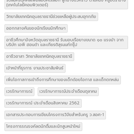
รับสมัครบุคคลเพื่อสอบคัดเลือก ลูกจ้างชั่วคราว ตำแหน่ง ครูอัตราจ้าง
(เทคโนโลยีคอมพิวเตอร์)
วิทยาลัยเทคนิคอุบลราชธานีช่วยเหลือผู้ประสบอุทกภัย
ออกกลางคันของนักเรียนนักศึกษา
อาชีวศึกษาจังหวัดอุบลราชธานี รับมอบเรือยางขนาด ๑๐ แรงม้า จาก
บริษัท เอพี ฮอนด้า และเกียรติสุรนนท์กรุ๊ป
อาชีวอาสา วิทยาลัยเทคนิคอุบลราชธานี
เจ้าหน้าที่ธุรการ งานประชาสัมพันธ์
เพิ่มโอกาสการเข้าถึงการศึกษาของเด็กด้อยโอกาส และเด็กตกหล่น
เวรรักษาการณ์
เวรรักษาการณ์ประจำเดือนตุลาคม
เวรรักษาการณ์ ประจำเดือนสิงหาคม 2562
เอกสารประกอบการเขียนโครงการวิจัยสำหรับครู ว.สอศ-1
โครงการรณรงค์ลดนักดื่มและนักสูบหน้าใหม่