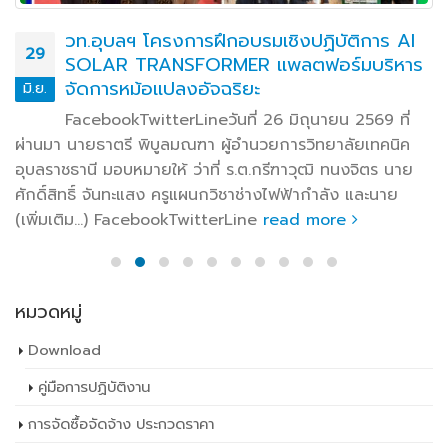
วท.อุบลฯ โครงการฝึกอบรมเชิงปฏิบัติการ AI
29
SOLAR TRANSFORMER แพลตฟอร์มบริหาร
จัดการหม้อแปลงอัจฉริยะ
มิ.ย.
FacebookTwitterLineวันที่ 26 มิถุนายน 2569 ที่
ผ่านมา นายธาตรี พิบูลมณฑา ผู้อำนวยการวิทยาลัยเทคนิค
อุบลราชธานี มอบหมายให้ ว่าที่ ร.ต.กรีฑาวุฒิ ทนงจิตร นาย
ศักดิ์สิทธิ์ จันทะแสง ครูแผนกวิชาช่างไฟฟ้ากำลัง และนาย
(เพิ่มเติม…) FacebookTwitterLine
read more
หมวดหมู่
Download
คู่มือการปฏิบัติงาน
การจัดซื้อจัดจ้าง ประกวดราคา