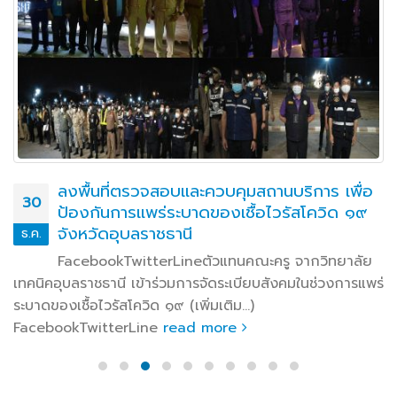
ลงพื้นที่ตรวจสอบและควบคุมสถานบริการ เพื่อ
30
ป้องกันการแพร่ระบาดของเชื้อไวรัสโควิด ๑๙
จังหวัดอุบลราชธานี
ธ.ค.
FacebookTwitterLineตัวแทนคณะครู จากวิทยาลัย
เทคนิคอุบลราชธานี เข้าร่วมการจัดระเบียบสังคมในช่วงการแพร่
ระบาดของเชื้อไวรัสโควิด ๑๙ (เพิ่มเติม…)
FacebookTwitterLine
read more