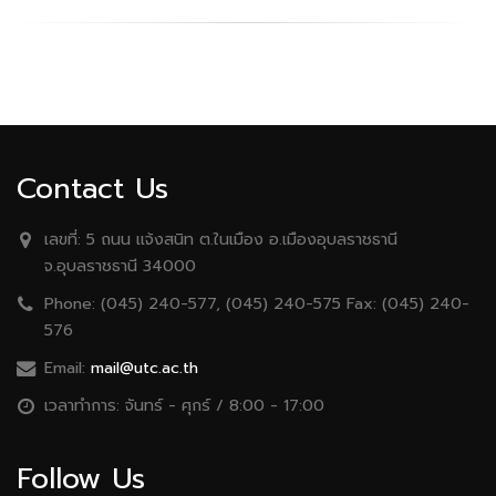
Contact Us
เลขที่:
5 ถนน เเจ้งสนิท ต.ในเมือง อ.เมืองอุบลราชธานี
จ.อุบลราชธานี 34000
Phone:
(045) 240-577, (045) 240-575 Fax: (045) 240-
576
Email:
mail@utc.ac.th
เวลาทำการ:
จันทร์ - ศุกร์ / 8:00 - 17:00
Follow Us