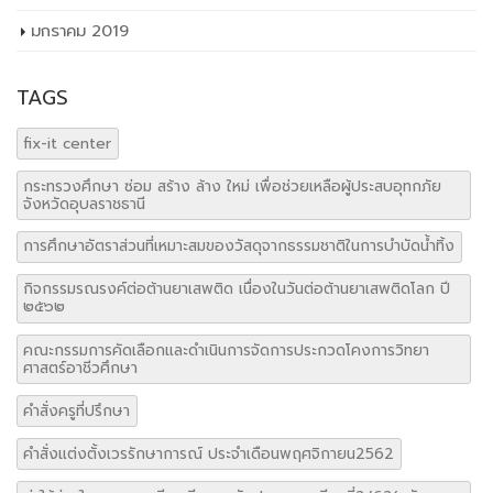
มกราคม 2019
TAGS
fix-it center
กระทรวงศึกษา ซ่อม สร้าง ล้าง ใหม่ เพื่อช่วยเหลือผู้ประสบอุทกภัย
จังหวัดอุบลราชธานี
การศึกษาอัตราส่วนที่เหมาะสมของวัสดุจากธรรมชาติในการบำบัดน้ำทิ้ง
กิจกรรมรณรงค์ต่อต้านยาเสพติด เนื่องในวันต่อต้านยาเสพติดโลก ปี
๒๕๖๒
คณะกรรมการคัดเลือกและดำเนินการจัดการประกวดโคงการวิทยา
ศาสตร์อาชีวศึกษา
คำสั่งครูที่ปรึกษา
คำสั่งแต่งตั้งเวรรักษาการณ์ ประจำเดือนพฤศจิกายน2562