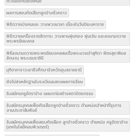
ตะวันออกเฉียงเหนือ
ผลการสอบคัดเลือกลูกจ้างชั่วคราว
พิธีถวายบังคมและ วางพวงมาลา เนื่องในวันปิยะมหาราช
พิธีถวายเครื่องราชสักการะ วางพานพุ่มทอง พุ่มเงิน และลงนามถวาย
พระพรชัยมงคล
พิธีลงนามถวายพระพรชัยมงคลสมเด็จพระนางเจ้าสุทิดา พัชรสุธาพิมล
ลักษณ พระบรมราชินี
มุทิตาคาราวะอาชีวศึกษาจังหวัดอุบลราชธานี
ยังไม่ส่งหลักฐานใบระเบียนแสดงผลการเรียน
รับสมัครครูอัตราจ้าง แผนกก่อสร้างสถาปัตยกรรม
รับสมัครบุคคลเพื่อคัดเลือกลูกจ้างชั่วคราว ตำแหน่งเจ้าหน้าที่ธุรการ
งานประชาสัมพันธ์
รับสมัครบุคคลเพื่อสอบคัดเลือก ลูกจ้างชั่วคราว ตำแหน่ง ครูอัตราจ้าง
(เทคโนโลยีคอมพิวเตอร์)