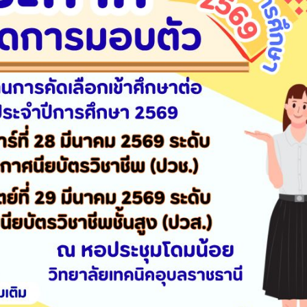
วท.อุบลฯ ต้อนรับคณะ
ประกาศวิทยาลัยเทคน