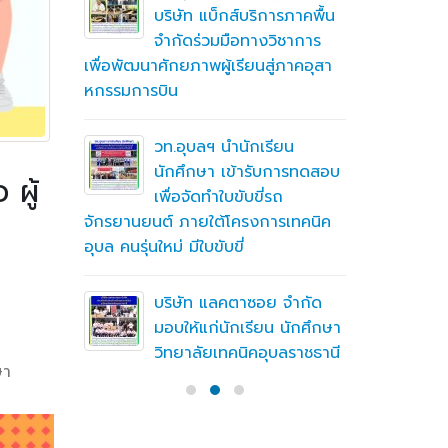
ึกษาต่อ
บริษัท แบ็กส์บริการภาคพื้น
ตา
จำกัดร่วมมือทางวิชาการ
เพื่อพัฒนาศักยภาพผู้เรียนสู่ภาคอุสา
สถานศึกษา
หกรรมการบิน
อาชีวศึก
ื่อสร้าง
ู่มือ
ning
วท.อุบลฯ นำนักเรียน
(MTOE)
นักศึกษา เข้ารับการทดสอบ
ผู้
เพื่อจัดทำใบขับขี่รถ
จักรยานยนต์ ภายใต้โครงการเทคนิค
ทึกความ
อุบล คนรุ่นใหม่ มีใบขับขี่
 ร่วมกับ
ี เรื่อง
ชั่น
เข้าศึกษา
บริษัท แลคตาซอย จำกัด
มอบให้แก่นักเรียน นักศึกษา
วิทยาลัยเทคนิคอุบลราชธานี
ษา