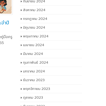
กันยายน 2024
สิงหาคม 2024
กรกฎาคม 2024
ระจำปี
สอจ.อุบลฯ ตรวจความ
วท
26
08
พร้อมของสถานศึกษา
อบ
มิถุนายน 2024
มี.ค.
พ.ค.
เกี่ยวกับการขอเพิ่ม
คร
่มือครู
พฤษภาคม 2024
หลักสูตรการจัดการเรียนการ
ศึกษา 2
565
สอน ของวิทยาลัยเทคโนโลยี
เมษายน 2024
FacebookT
พณิชยการยุวบัณฑิต
พฤษภาคม 
มีนาคม 2024
ธาตรี พิบ
FacebookTwitterLineวันที่ ๒๐
กุมภาพันธ์ 2024
วิทยาลัยเ
มีนาคม ๒๕๖๗ เวลา ๐๙.๐๐ น. นาย
ให้ นายไว
มกราคม 2024
ธาตรี พิบูลมณฑา ผู้อำนวยการ
การฝ่ายพั
วิทยาลัยเทคนิคอุบลราชธานี ปฏิบัติ
ธันวาคม 2023
นักศึกษา เ
หน้าที่ ผู้อำนวยการสำนักงาน
โครงการอบ
พฤศจิกายน 2023
อาชีวศึกษาจังหวัดอุบลราชธานี ให้เกีย
(เพิ่มเติ
ร (เพิ่มเติม…) FacebookTwitterLine
ตุลาคม 2023
read mo
read more