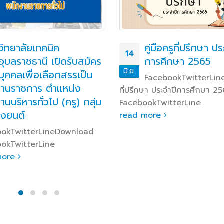
วิทยาลัยเทคนิค
คู่มือครูที่ปรึกษา ป
14
อุบลราชธานี เปิดรับสมัคร
การศึกษา 2565
มิ.ย.
บุคคลเพื่อเลือกสรรเป็น
FacebookTwitterLineคู
านราชการ ตำแหน่ง
ที่ปรึกษา ประจำปีการศึกษา 2
นบริหารทั่วไป (ครู) กลุ่ม
FacebookTwitterLine
างยนต์
read more
ookTwitterLineDownload
okTwitterLine
more