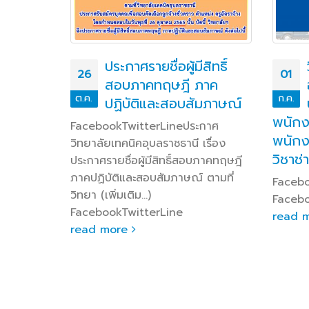
ประกาศรายชื่อผู้มีสิทธิ์
รมการ
26
01
สอบภาคทฤษฎี ภาค
ในสถาน
ต.ค.
ก.ค.
ปฏิบัติและสอบสัมภาษณ์
ส์ ๖๕
พนักง
FacebookTwitterLineประกาศ
ี่ ๒๗
พนักงา
วิทยาลัยเทคนิคอุบลราชธานี เรื่อง
 น. นาย
วิชาช่
ประกาศรายชื่อผู้มีสิทธิ์สอบภาคทฤษฎี
การ
ภาคปฏิบัติและสอบสัมภาษณ์ ตามที่
Faceb
 พร้อม
วิทยา (เพิ่มเติม…)
Facebo
 รองผู้
FacebookTwitterLine
read 
กร (เพิ่ม
read more
ine