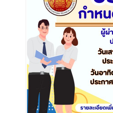
วท.อุบลฯ ต้อนรับผู้แทนจาก