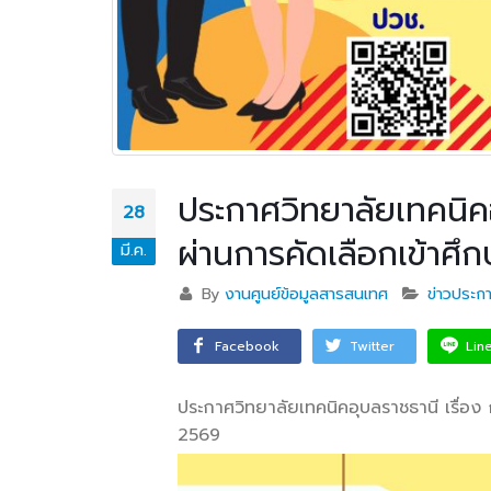
บริษัท แบ็กส์บริการภาคพื้น
จำกัดร่วมมือทางวิชาการ
เพื่อพัฒนาศักยภาพผู้เรียนสู่ภาคอุสา
สถานศึ
หกรรมการบิน
อาชีวศ
วท.อุบลฯ นำนักเรียน
นักศึกษา เข้ารับการทดสอบ
ประกาศวิทยาลัยเทคนิคอ
28
เพื่อจัดทำใบขับขี่รถ
ผ่านการคัดเลือกเข้าศึ
จักรยานยนต์ ภายใต้โครงการเทคนิค
มี.ค.
อุบล คนรุ่นใหม่ มีใบขับขี่
By
งานศูนย์ข้อมูลสารสนเทศ
ข่าวประก
บริษัท แลคตาซอย จำกัด
Facebook
Twitter
Lin
มอบให้แก่นักเรียน นักศึกษา
วิทยาลัยเทคนิคอุบลราชธานี
ประกาศวิทยาลัยเทคนิคอุบลราชธานี เรื่อง
2569