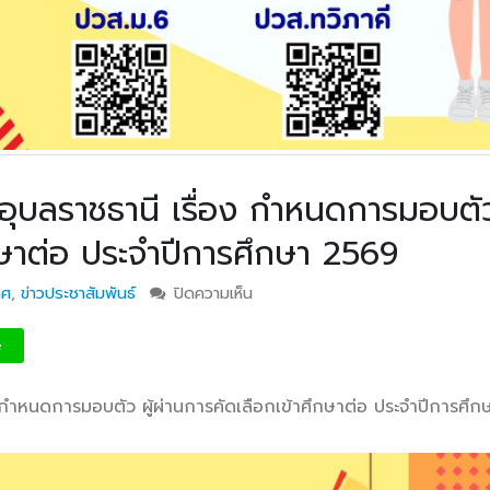
กรรมการติดตามการ
อุบลราชธานี การรับบุคคลเข้าศ
ติดตามการดำเนินงานของ
ปีการศึกษา 2563 ประเภทโคว
กษาในการขับเคลื่อนการจัดการ
ึกษา ปีงบประมาณ พ.ศ. 2569
วท.อุบลฯ จัดประชุมเพ
ความเข้าใจ เกี่ยวกับค
Maintenance Trai
Organisation Exposition 
ุบลราชธานี เรื่อง กำหนดการมอบตัว 
กษาต่อ ประจำปีการศึกษา 2569
วท.อุบลฯ ลงนามบัน
เข้าใจร่วมมือ (MOU)
าศ
,
ข่าวประชาสัมพันธ์
ปิดความเห็น
บน ประกาศวิทยาลัยเทคนิคอุบลราชธาน
บริษัท ทีเจซี คอร์ปอเร
กำหนดการมอบตัว ผู้ผ่านการคัดเลือก
จำกัด เพื่อการเรียนการสอน
ต่อ ประจำปีการศึกษา 2569
e
อาชีวศึกษา
 กำหนดการมอบตัว ผู้ผ่านการคัดเลือกเข้าศึกษาต่อ ประจำปีการศึก