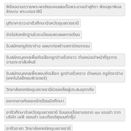
พิธีลงนามถวายพระพรชัยมงคลสมเด็จพระนางเจ้าสุทิดา พัชรสุธาพิมล
ลักษณ พระบรมราชินี
มุทิตาคาราวะอาชีวศึกษาจังหวัดอุบลราชธานี
ยังไม่ส่งหลักฐานใบระเบียนแสดงผลการเรียน
รับสมัครครูอัตราจ้าง แผนกก่อสร้างสถาปัตยกรรม
รับสมัครบุคคลเพื่อคัดเลือกลูกจ้างชั่วคราว ตำแหน่งเจ้าหน้าที่ธุรการ
งานประชาสัมพันธ์
รับสมัครบุคคลเพื่อสอบคัดเลือก ลูกจ้างชั่วคราว ตำแหน่ง ครูอัตราจ้าง
(เทคโนโลยีคอมพิวเตอร์)
วิทยาลัยเทคนิคอุบลราชธานีช่วยเหลือผู้ประสบอุทกภัย
ออกกลางคันของนักเรียนนักศึกษา
อาชีวศึกษาจังหวัดอุบลราชธานี รับมอบเรือยางขนาด ๑๐ แรงม้า จาก
บริษัท เอพี ฮอนด้า และเกียรติสุรนนท์กรุ๊ป
อาชีวอาสา วิทยาลัยเทคนิคอุบลราชธานี