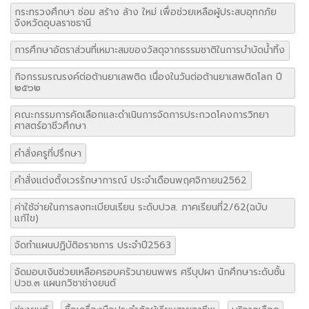
กระทรวงศึกษา ซ่อม สร้าง ล้าง ใหม่ เพื่อช่วยเหลือผู้ประสบอุทกภัย
จังหวัดอุบลราชธานี
การศึกษาอัตราส่วนที่เหมาะสมของวัสดุจากธรรมชาติในการบำบัดน้ำทิ้ง
กิจกรรมรณรงค์ต่อต้านยาเสพติด เนื่องในวันต่อต้านยาเสพติดโลก ปี
๒๕๖๒
คณะกรรมการคัดเลือกและดำเนินการจัดการประกวดโคงการวิทยา
ศาสตร์อาชีวศึกษา
คำสั่งครูที่ปรึกษา
คำสั่งแต่งตั้งเวรรักษาการณ์ ประจำเดือนพฤศจิกายน2562
ค่าใช้จ่ายในการลงทะเบียนเรียน ระดับปวส. ภาคเรียนที่2/62(ฉบับ
แก้ไข)
จัดทำแผนปฏิบัติอราชการ ประจำปี2563
จัดมอบเงินช่วยเหลือครอบครัวนายนพพร ศรีบุปผา นักศึกษาระดับชั้น
ปวช.๓ แผนกวิชาช่างยนต์