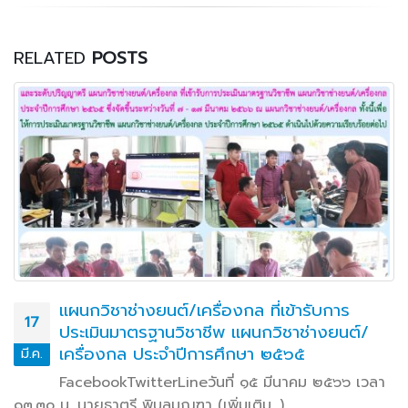
RELATED
POSTS
แผนกวิชาช่างยนต์/เครื่องกล ที่เข้ารับการ
17
ประเมินมาตรฐานวิชาชีพ แผนกวิชาช่างยนต์/
เครื่องกล ประจำปีการศึกษา ๒๕๖๕
มี.ค.
FacebookTwitterLineวันที่ ๑๕ มีนาคม ๒๕๖๖ เวลา
๑๓.๓๐ น. นายธาตรี พิบูลมณฑา (เพิ่มเติม…)