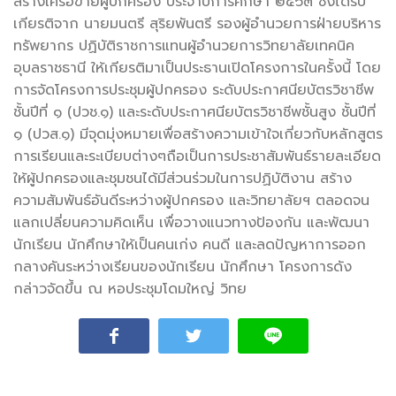
สร้างเครือข่ายผู้ปกครอง
ประจำปีการศึกษา ๒๕๖๓ ซึ่งได้รับ
เกียรติจาก นายมนตรี สุริยพันตรี รองผู้อำนวยการฝ่ายบริหาร
ทรัพยากร ปฏิบัติราชการแทนผู้อำนวยการวิทยาลัยเทคนิค
อุบลราชธานี ให้เกียรติมาเป็นประธานเปิดโครงการในครั้งนี้ โดย
การจัดโครงการประชุมผู้ปกครอง ระดับประกาศนียบัตรวิชาชีพ
ชั้นปีที่ ๑ (ปวช.๑) และระดับประกาศนียบัตรวิชาชีพชั้นสูง ชั้นปีที่
๑ (ปวส.๑) มี
จุดมุ่งหมายเพื่อสร้างความเข้าใจเกี่ยวกับหลักสูตร
การเรียนและระเบียบต่างๆถือเป็นการประชาสัมพันธ์รายละเอียด
ให้ผู้ปกครองและชุมชนได้มีส่วนร่วมในการปฏิบัติงาน สร้าง
ความสัมพันธ์อันดีระหว่างผู้ปกครอง และวิทยาลัยฯ ตลอดจน
แลกเปลี่ยนความคิดเห็น เพื่อวางแนวทางป้องกัน และพัฒนา
นักเรียน นักศึกษาให้เป็นคนเก่ง คนดี และลดปัญหาการออก
กลางคันระหว่างเรียนของนักเรียน นักศึกษา โครงการดัง
กล่าวจัดขึ้น ณ หอประชุมโดมใหญ่ วิทย