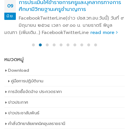
การประเมินให้ข้าราชการครูและบุคลากรทางการ
09
ศึกษามีวิทยฐานะครูชำนาญการ
มิ.ย.
FacebookTwitterLine(ข่าว ปชส.วท.อบ.วันนี้) วันที่ ๙
มิถุนายน ๒๕๖๔ เวลา ๐๙.๐๐ น. นายธาตรี พิบูล
มณฑา (เพิ่มเติม…) FacebookTwitterLine
read more
หมวดหมู่
Download
คู่มือการปฏิบัติงาน
การจัดซื้อจัดจ้าง ประกวดราคา
ข่าวประกาศ
ข่าวประชาสัมพันธ์
คำสั่งวิทยาลัยเทคนิคอุบลราชธานี