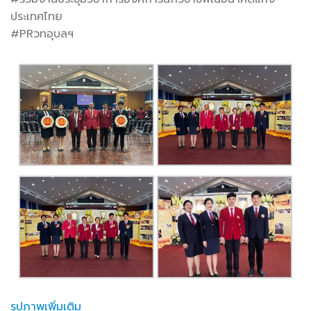
ประเทศไทย
#PRวทอุบลฯ
รูปภาพเพิ่มเติม