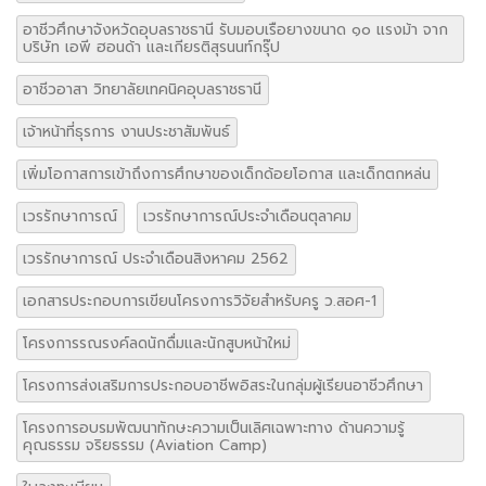
อาชีวศึกษาจังหวัดอุบลราชธานี รับมอบเรือยางขนาด ๑๐ แรงม้า จาก
บริษัท เอพี ฮอนด้า และเกียรติสุรนนท์กรุ๊ป
อาชีวอาสา วิทยาลัยเทคนิคอุบลราชธานี
เจ้าหน้าที่ธุรการ งานประชาสัมพันธ์
เพิ่มโอกาสการเข้าถึงการศึกษาของเด็กด้อยโอกาส และเด็กตกหล่น
เวรรักษาการณ์
เวรรักษาการณ์ประจำเดือนตุลาคม
เวรรักษาการณ์ ประจำเดือนสิงหาคม 2562
เอกสารประกอบการเขียนโครงการวิจัยสำหรับครู ว.สอศ-1
โครงการรณรงค์ลดนักดื่มและนักสูบหน้าใหม่
โครงการส่งเสริมการประกอบอาชีพอิสระในกลุ่มผู้เรียนอาชีวศึกษา
โครงการอบรมพัฒนาทักษะความเป็นเลิศเฉพาะทาง ด้านความรู้
คุณธรรม จริยธรรม (Aviation Camp)