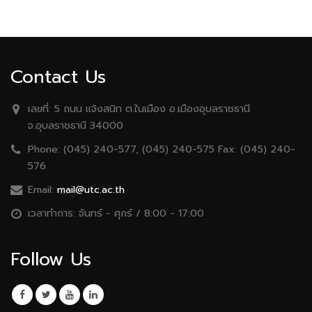
Contact Us
เลขที่:
5 ถนน เเจ้งสนิท ต.ในเมือง อ.เมืองอุบลราชธานี
จ.อุบลราชธานี 34000
Phone:
(045) 240-577, (045) 240-575 Fax: (045) 240-
576
Email:
mail@utc.ac.th
เวลาทำการ:
จันทร์ - ศุกร์ / 8:00 - 17:00
Follow Us