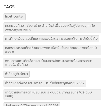
TAGS
fix-it center
กระทรวงศึกษา ซ่อม สร้าง ล้าง ใหม่ เพื่อช่วยเหลือผู้ประสบอุทกภัย
จังหวัดอุบลราชธานี
การศึกษาอัตราส่วนที่เหมาะสมของวัสดุจากธรรมชาติในการบำบัดน้ำทิ้ง
กิจกรรมรณรงค์ต่อต้านยาเสพติด เนื่องในวันต่อต้านยาเสพติดโลก ปี
๒๕๖๒
คณะกรรมการคัดเลือกและดำเนินการจัดการประกวดโคงการวิทยา
ศาสตร์อาชีวศึกษา
คำสั่งครูที่ปรึกษา
คำสั่งแต่งตั้งเวรรักษาการณ์ ประจำเดือนพฤศจิกายน2562
ค่าใช้จ่ายในการลงทะเบียนเรียน ระดับปวส. ภาคเรียนที่2/62(ฉบับ
แก้ไข)
จัดทำแผนปฏิบัติอราชการ ประจำปี2563