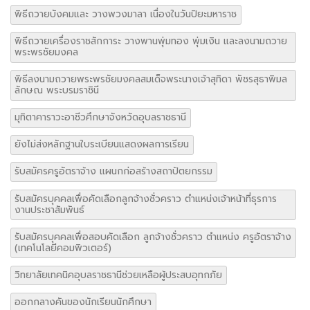
พิธีถวายบังคมและ วางพวงมาลา เนื่องในวันปิยะมหาราช
พิธีถวายเครื่องราชสักการะ วางพานพุ่มทอง พุ่มเงิน และลงนามถวาย
พระพรชัยมงคล
พิธีลงนามถวายพระพรชัยมงคลสมเด็จพระนางเจ้าสุทิดา พัชรสุธาพิมล
ลักษณ พระบรมราชินี
มุทิตาคาราวะอาชีวศึกษาจังหวัดอุบลราชธานี
ยังไม่ส่งหลักฐานใบระเบียนแสดงผลการเรียน
รับสมัครครูอัตราจ้าง แผนกก่อสร้างสถาปัตยกรรม
รับสมัครบุคคลเพื่อคัดเลือกลูกจ้างชั่วคราว ตำแหน่งเจ้าหน้าที่ธุรการ
งานประชาสัมพันธ์
รับสมัครบุคคลเพื่อสอบคัดเลือก ลูกจ้างชั่วคราว ตำแหน่ง ครูอัตราจ้าง
(เทคโนโลยีคอมพิวเตอร์)
วิทยาลัยเทคนิคอุบลราชธานีช่วยเหลือผู้ประสบอุทกภัย
ออกกลางคันของนักเรียนนักศึกษา