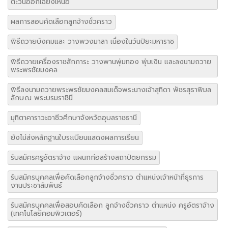
ตะวันออกเฉียงเหนือ
ผลการสอบคัดเลือกลูกจ้างชั่วคราว
พิธีถวายบังคมและ วางพวงมาลา เนื่องในวันปิยะมหาราช
พิธีถวายเครื่องราชสักการะ วางพานพุ่มทอง พุ่มเงิน และลงนามถวาย
พระพรชัยมงคล
พิธีลงนามถวายพระพรชัยมงคลสมเด็จพระนางเจ้าสุทิดา พัชรสุธาพิมล
ลักษณ พระบรมราชินี
มุทิตาคาราวะอาชีวศึกษาจังหวัดอุบลราชธานี
ยังไม่ส่งหลักฐานใบระเบียนแสดงผลการเรียน
รับสมัครครูอัตราจ้าง แผนกก่อสร้างสถาปัตยกรรม
รับสมัครบุคคลเพื่อคัดเลือกลูกจ้างชั่วคราว ตำแหน่งเจ้าหน้าที่ธุรการ
งานประชาสัมพันธ์
รับสมัครบุคคลเพื่อสอบคัดเลือก ลูกจ้างชั่วคราว ตำแหน่ง ครูอัตราจ้าง
(เทคโนโลยีคอมพิวเตอร์)