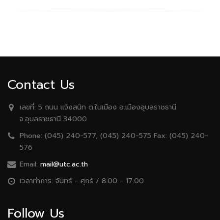
Contact Us
เลขที่:
5 ถนน เเจ้งสนิท ต.ในเมือง อ.เมืองอุบลราชธานี
จ.อุบลราชธานี 34000
Phone:
(045) 240-577, (045) 240-575 Fax: (045) 240-
576
Email:
mail@utc.ac.th
เวลาทำการ:
จันทร์ - ศุกร์ / 8:00 - 17:00
Follow Us