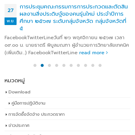
การประชุมคณะกรรมการการประกวดและตัดสิน
27
ผลงานสิ่งประดิษฐ์ของคนรุ่นใหม่ ประจำปีการ
ศึกษา ๒๕๖๗ ระดับกลุ่มจังหวัด กลุ่มจังหวัดที่
พ.ย.
๕
FacebookTwitterLineวันที่ ๒๖ พฤศจิกายน ๒๕๖๗ เวลา
๐๙.๐๐ น. นายธาตรี พิบูลมณฑา ผู้อำนวยการวิทยาลัยเทคนิค
(เพิ่มเติม…) FacebookTwitterLine
read more
หมวดหมู่
Download
คู่มือการปฏิบัติงาน
การจัดซื้อจัดจ้าง ประกวดราคา
ข่าวประกาศ