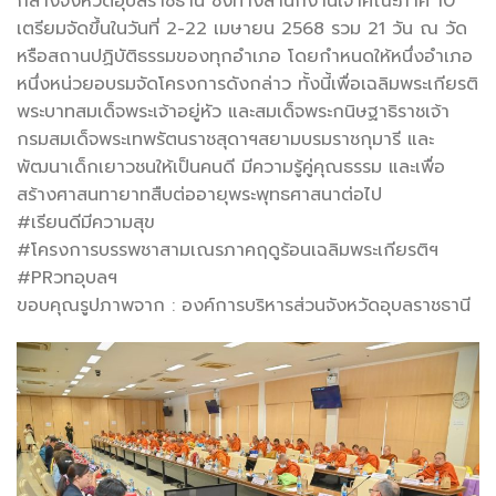
กลางจังหวัดอุบลราชธานี ซึ่งทางสำนักงานเจ้าคณะภาค 10
เตรียมจัดขึ้นในวันที่ 2-22 เมษายน 2568 รวม 21 วัน ณ วัด
หรือสถานปฏิบัติธรรมของทุกอำเภอ โดยกำหนดให้หนึ่งอำเภอ
หนึ่งหน่วยอบรมจัดโครงการดังกล่าว ทั้งนี้เพื่อเฉลิมพระเกียรติ
พระบาทสมเด็จพระเจ้าอยู่หัว และสมเด็จพระกนิษฐาธิราชเจ้า
กรมสมเด็จพระเทพรัตนราชสุดาฯสยามบรมราชกุมารี และ
พัฒนาเด็กเยาวชนให้เป็นคนดี มีความรู้คู่คุณธรรม และเพื่อ
สร้างศาสนทายาทสืบต่ออายุพระพุทธศาสนาต่อไป
#เรียนดีมีความสุข
#โครงการบรรพชาสามเณรภาคฤดูร้อนเฉลิมพระเกียรติฯ
#PRวทอุบลฯ
ขอบคุณรูปภาพจาก : องค์การบริหารส่วนจังหวัดอุบลราชธานี