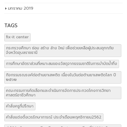
มกราคม 2019
TAGS
fix-it center
กระทรวงศึกษา ซ่อม สร้าง ล้าง ใหม่ เพื่อช่วยเหลือผู้ประสบอุทกภัย
จังหวัดอุบลราชธานี
การศึกษาอัตราส่วนที่เหมาะสมของวัสดุจากธรรมชาติในการบำบัดน้ำทิ้ง
กิจกรรมรณรงค์ต่อต้านยาเสพติด เนื่องในวันต่อต้านยาเสพติดโลก ปี
๒๕๖๒
คณะกรรมการคัดเลือกและดำเนินการจัดการประกวดโคงการวิทยา
ศาสตร์อาชีวศึกษา
คำสั่งครูที่ปรึกษา
คำสั่งแต่งตั้งเวรรักษาการณ์ ประจำเดือนพฤศจิกายน2562