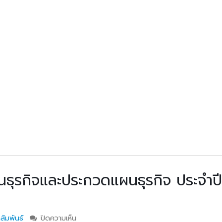
ธุรกิจและประกวดแผนธุรกิจ ประจำป
วท.อุบลฯ ต้อนรับผู้แทนจาก
วท.อุบลฯ ต้อนรับค
บริษัท แบ็กส์บริการภาคพื้น
กรรมการติดตามกา
สัมพันธ์
ปิดความเห็น
บน โครงการอบรมเขียนแผนธุรกิจและประกวดแผน
จำกัดร่วมมือทางวิชาการ
ติดตามการดำเนินง