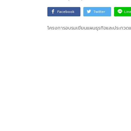
เพื่อพั
Facebook
Twitter
Lin
หกรรมก
โครงการอบรมเขียนแผนธุรกิจและประกวดแ
จักรยา
อุบล คนร