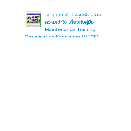
รจัดการ
เพื่อพัฒนา
 2569
หกรรมการ
วท.อุบลฯ จัดประชุมเพื่อสร้าง
ความเข้าใจ เกี่ยวกับคู่มือ
Maintenance Training
Organisation Exposition (MTOE)
จักรยานย
วท.อุบลฯ ลงนามบันทึกความ
อุบล คนรุ่น
เข้าใจร่วมมือ (MOU) ร่วมกับ
บริษัท ทีเจซี คอร์ปอเรชั่น
จำกัด เพื่อการเรียนการสอน
อาชีวศึกษา
คลังเก็บ