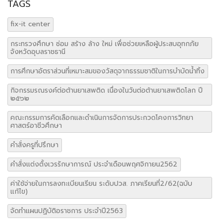
TAGS
fix-it center
กระทรวงศึกษา ซ่อม สร้าง ล้าง ใหม่ เพื่อช่วยเหลือผู้ประสบอุทกภัย
จังหวัดอุบลราชธานี
การศึกษาอัตราส่วนที่เหมาะสมของวัสดุจากธรรมชาติในการบำบัดน้ำทิ้ง
กิจกรรมรณรงค์ต่อต้านยาเสพติด เนื่องในวันต่อต้านยาเสพติดโลก ปี
๒๕๖๒
คณะกรรมการคัดเลือกและดำเนินการจัดการประกวดโคงการวิทยา
ศาสตร์อาชีวศึกษา
คำสั่งครูที่ปรึกษา
คำสั่งแต่งตั้งเวรรักษาการณ์ ประจำเดือนพฤศจิกายน2562
ค่าใช้จ่ายในการลงทะเบียนเรียน ระดับปวส. ภาคเรียนที่2/62(ฉบับ
แก้ไข)
จัดทำแผนปฏิบัติอราชการ ประจำปี2563