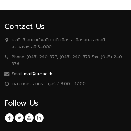
Contact Us
เลขที่:
5 ถนน เเจ้งสนิท ต.ในเมือง อ.เมืองอุบลราชธานี
จ.อุบลราชธานี 34000
Phone:
(045) 240-577, (045) 240-575 Fax: (045) 240-
576
Email:
mail@utc.ac.th
เวลาทำการ:
จันทร์ - ศุกร์ / 8:00 - 17:00
Follow Us