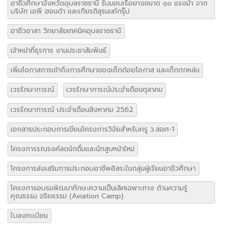
อาชีวศึกษาจังหวัดอุบลราชธานี รับมอบเรือยางขนาด ๑๐ แรงม้า จาก
บริษัท เอพี ฮอนด้า และเกียรติสุรนนท์กรุ๊ป
อาชีวอาสา วิทยาลัยเทคนิคอุบลราชธานี
เจ้าหน้าที่ธุรการ งานประชาสัมพันธ์
เพิ่มโอกาสการเข้าถึงการศึกษาของเด็กด้อยโอกาส และเด็กตกหล่น
เวรรักษาการณ์
เวรรักษาการณ์ประจำเดือนตุลาคม
เวรรักษาการณ์ ประจำเดือนสิงหาคม 2562
เอกสารประกอบการเขียนโครงการวิจัยสำหรับครู ว.สอศ-1
โครงการรณรงค์ลดนักดื่มและนักสูบหน้าใหม่
โครงการส่งเสริมการประกอบอาชีพอิสระในกลุ่มผู้เรียนอาชีวศึกษา
โครงการอบรมพัฒนาทักษะความเป็นเลิศเฉพาะทาง ด้านความรู้
คุณธรรม จริยธรรม (Aviation Camp)
ใบลงทะเบียน