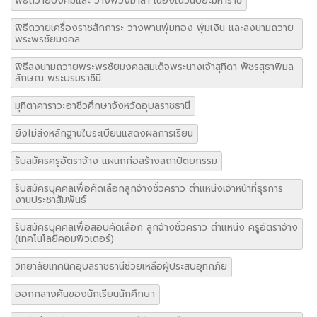
พิธีถวายบังคมและ วางพวงมาลา เนื่องในวันปิยะมหาราช
พิธีถวายเครื่องราชสักการะ วางพานพุ่มทอง พุ่มเงิน และลงนามถวาย
พระพรชัยมงคล
พิธีลงนามถวายพระพรชัยมงคลสมเด็จพระนางเจ้าสุทิดา พัชรสุธาพิมล
ลักษณ พระบรมราชินี
มุทิตาคาราวะอาชีวศึกษาจังหวัดอุบลราชธานี
ยังไม่ส่งหลักฐานใบระเบียนแสดงผลการเรียน
รับสมัครครูอัตราจ้าง แผนกก่อสร้างสถาปัตยกรรม
รับสมัครบุคคลเพื่อคัดเลือกลูกจ้างชั่วคราว ตำแหน่งเจ้าหน้าที่ธุรการ
งานประชาสัมพันธ์
รับสมัครบุคคลเพื่อสอบคัดเลือก ลูกจ้างชั่วคราว ตำแหน่ง ครูอัตราจ้าง
(เทคโนโลยีคอมพิวเตอร์)
วิทยาลัยเทคนิคอุบลราชธานีช่วยเหลือผู้ประสบอุทกภัย
ออกกลางคันของนักเรียนนักศึกษา