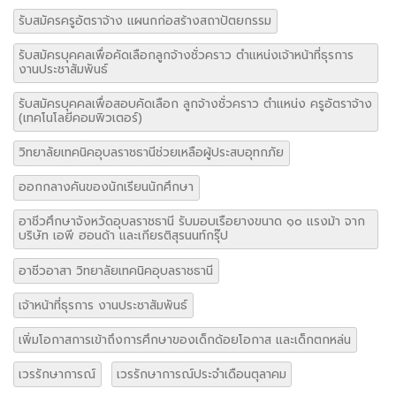
รับสมัครครูอัตราจ้าง แผนกก่อสร้างสถาปัตยกรรม
รับสมัครบุคคลเพื่อคัดเลือกลูกจ้างชั่วคราว ตำแหน่งเจ้าหน้าที่ธุรการ
งานประชาสัมพันธ์
รับสมัครบุคคลเพื่อสอบคัดเลือก ลูกจ้างชั่วคราว ตำแหน่ง ครูอัตราจ้าง
(เทคโนโลยีคอมพิวเตอร์)
วิทยาลัยเทคนิคอุบลราชธานีช่วยเหลือผู้ประสบอุทกภัย
ออกกลางคันของนักเรียนนักศึกษา
อาชีวศึกษาจังหวัดอุบลราชธานี รับมอบเรือยางขนาด ๑๐ แรงม้า จาก
บริษัท เอพี ฮอนด้า และเกียรติสุรนนท์กรุ๊ป
อาชีวอาสา วิทยาลัยเทคนิคอุบลราชธานี
เจ้าหน้าที่ธุรการ งานประชาสัมพันธ์
เพิ่มโอกาสการเข้าถึงการศึกษาของเด็กด้อยโอกาส และเด็กตกหล่น
เวรรักษาการณ์
เวรรักษาการณ์ประจำเดือนตุลาคม