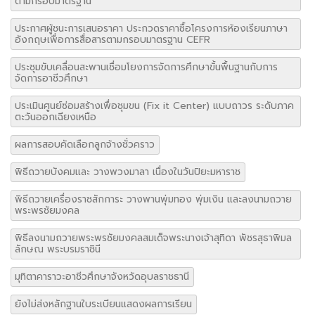
ตามกรอบมาตรฐาน
ประกาศผู้ชนะการเสนอราคา ประกวดราคาซื้อโครงการห้องเรียนภาษา
อังกฤษเพื่อการสื่อสารตามกรอบมาตรฐาน CEFR
ประชุมขับเคลื่อนสะพานเชื่อมโยงการจัดการศึกษาขั้นพื้นฐานกับการ
จัดการอาชีวศึกษา
ประเมินศูนย์ซ่อมสร้างเพื่อชุมขน (Fix it Center) แบบถาวร ระดับภาค
ตะวันออกเฉียงเหนือ
ผลการสอบคัดเลือกลูกจ้างชั่วคราว
พิธีถวายบังคมและ วางพวงมาลา เนื่องในวันปิยะมหาราช
พิธีถวายเครื่องราชสักการะ วางพานพุ่มทอง พุ่มเงิน และลงนามถวาย
พระพรชัยมงคล
พิธีลงนามถวายพระพรชัยมงคลสมเด็จพระนางเจ้าสุทิดา พัชรสุธาพิมล
ลักษณ พระบรมราชินี
มุทิตาคาราวะอาชีวศึกษาจังหวัดอุบลราชธานี
ยังไม่ส่งหลักฐานใบระเบียนแสดงผลการเรียน