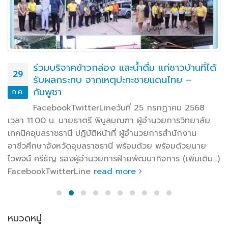
ร่วมบริจาคข้าวกล่อง และน้ำดื่ม แก่ชาวบ้านที่ได้
29
รับผลกระทบ จากเหตุปะทะชายแดนไทย –
กัมพูชา
ก.ค.
FacebookTwitterLineวันที่ 25 กรกฎาคม 2568
เวลา 11.00 น. นายธาตรี พิบูลมณฑา ผู้อำนวยการวิทยาลัย
เทคนิคอุบลราชธานี ปฏิบัติหน้าที่ ผู้อำนวยการสำนักงาน
อาชีวศึกษาจังหวัดอุบลราชธานี พร้อมด้วย พร้อมด้วยนาย
ไวพจน์ ศรีธัญ รองผู้อำนวยการฝ่ายพัฒนากิจการ (เพิ่มเติม…)
FacebookTwitterLine
read more
หมวดหมู่