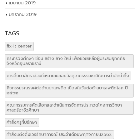
เมษายน 2019
มกราคม 2019
TAGS
fix-it center
กระทรวงศึกษา ซ่อม สร้าง ล้าง ใหม่ เพื่อช่วยเหลือผู้ประสบอุทกภัย
จังหวัดอุบลราชธานี
การศึกษาอัตราส่วนที่เหมาะสมของวัสดุจากธรรมชาติในการบำบัดน้ำทิ้ง
กิจกรรมรณรงค์ต่อต้านยาเสพติด เนื่องในวันต่อต้านยาเสพติดโลก ปี
๒๕๖๒
คณะกรรมการคัดเลือกและดำเนินการจัดการประกวดโคงการวิทยา
ศาสตร์อาชีวศึกษา
คำสั่งครูที่ปรึกษา
คำสั่งแต่งตั้งเวรรักษาการณ์ ประจำเดือนพฤศจิกายน2562