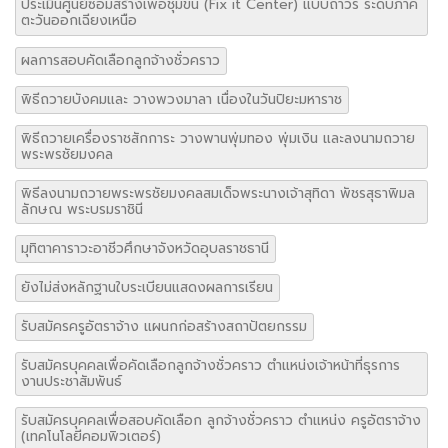
ประเมินศูนย์ซ่อมสร้างเพื่อชุมขน (Fix it Center) แบบถาวร ระดับภาค
ตะวันออกเฉียงเหนือ
ผลการสอบคัดเลือกลูกจ้างชั่วคราว
พิธีถวายบังคมและ วางพวงมาลา เนื่องในวันปิยะมหาราช
พิธีถวายเครื่องราชสักการะ วางพานพุ่มทอง พุ่มเงิน และลงนามถวาย
พระพรชัยมงคล
พิธีลงนามถวายพระพรชัยมงคลสมเด็จพระนางเจ้าสุทิดา พัชรสุธาพิมล
ลักษณ พระบรมราชินี
มุทิตาคาราวะอาชีวศึกษาจังหวัดอุบลราชธานี
ยังไม่ส่งหลักฐานใบระเบียนแสดงผลการเรียน
รับสมัครครูอัตราจ้าง แผนกก่อสร้างสถาปัตยกรรม
รับสมัครบุคคลเพื่อคัดเลือกลูกจ้างชั่วคราว ตำแหน่งเจ้าหน้าที่ธุรการ
งานประชาสัมพันธ์
รับสมัครบุคคลเพื่อสอบคัดเลือก ลูกจ้างชั่วคราว ตำแหน่ง ครูอัตราจ้าง
(เทคโนโลยีคอมพิวเตอร์)