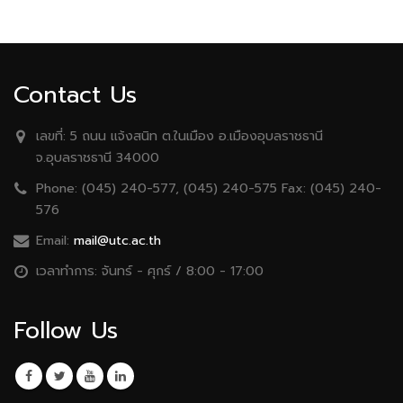
Contact Us
เลขที่:
5 ถนน เเจ้งสนิท ต.ในเมือง อ.เมืองอุบลราชธานี
จ.อุบลราชธานี 34000
Phone:
(045) 240-577, (045) 240-575 Fax: (045) 240-
576
Email:
mail@utc.ac.th
เวลาทำการ:
จันทร์ - ศุกร์ / 8:00 - 17:00
Follow Us