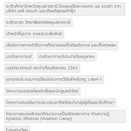
อาชีวศึกษาจังหวัดอุบลราชธานี รับมอบเรือยางขนาด ๑๐ แรงม้า จาก
บริษัท เอพี ฮอนด้า และเกียรติสุรนนท์กรุ๊ป
อาชีวอาสา วิทยาลัยเทคนิคอุบลราชธานี
เจ้าหน้าที่ธุรการ งานประชาสัมพันธ์
เพิ่มโอกาสการเข้าถึงการศึกษาของเด็กด้อยโอกาส และเด็กตกหล่น
เวรรักษาการณ์
เวรรักษาการณ์ประจำเดือนตุลาคม
เวรรักษาการณ์ ประจำเดือนสิงหาคม 2562
เอกสารประกอบการเขียนโครงการวิจัยสำหรับครู ว.สอศ-1
โครงการรณรงค์ลดนักดื่มและนักสูบหน้าใหม่
โครงการส่งเสริมการประกอบอาชีพอิสระในกลุ่มผู้เรียนอาชีวศึกษา
โครงการอบรมพัฒนาทักษะความเป็นเลิศเฉพาะทาง ด้านความรู้
คุณธรรม จริยธรรม (Aviation Camp)
ใบลงทะเบียน