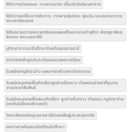
พิธีถวายบังคมและ วางพวงมาลา เนื่องในวันปิยะมหาราช
พิธีถวายเครื่องราชสักการะ วางพานพุ่มทอง พุ่มเงิน และลงนามถวาย
พระพรชัยมงคล
พิธีลงนามถวายพระพรชัยมงคลสมเด็จพระนางเจ้าสุทิดา พัชรสุธาพิมล
ลักษณ พระบรมราชินี
มุทิตาคาราวะอาชีวศึกษาจังหวัดอุบลราชธานี
ยังไม่ส่งหลักฐานใบระเบียนแสดงผลการเรียน
รับสมัครครูอัตราจ้าง แผนกก่อสร้างสถาปัตยกรรม
รับสมัครบุคคลเพื่อคัดเลือกลูกจ้างชั่วคราว ตำแหน่งเจ้าหน้าที่ธุรการ
งานประชาสัมพันธ์
รับสมัครบุคคลเพื่อสอบคัดเลือก ลูกจ้างชั่วคราว ตำแหน่ง ครูอัตราจ้าง
(เทคโนโลยีคอมพิวเตอร์)
วิทยาลัยเทคนิคอุบลราชธานีช่วยเหลือผู้ประสบอุทกภัย
ออกกลางคันของนักเรียนนักศึกษา