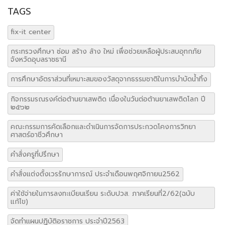
TAGS
fix-it center
กระทรวงศึกษา ซ่อม สร้าง ล้าง ใหม่ เพื่อช่วยเหลือผู้ประสบอุทกภัย
จังหวัดอุบลราชธานี
การศึกษาอัตราส่วนที่เหมาะสมของวัสดุจากธรรมชาติในการบำบัดน้ำทิ้ง
กิจกรรมรณรงค์ต่อต้านยาเสพติด เนื่องในวันต่อต้านยาเสพติดโลก ปี
๒๕๖๒
คณะกรรมการคัดเลือกและดำเนินการจัดการประกวดโคงการวิทยา
ศาสตร์อาชีวศึกษา
คำสั่งครูที่ปรึกษา
คำสั่งแต่งตั้งเวรรักษาการณ์ ประจำเดือนพฤศจิกายน2562
ค่าใช้จ่ายในการลงทะเบียนเรียน ระดับปวส. ภาคเรียนที่2/62(ฉบับ
แก้ไข)
จัดทำแผนปฏิบัติอราชการ ประจำปี2563