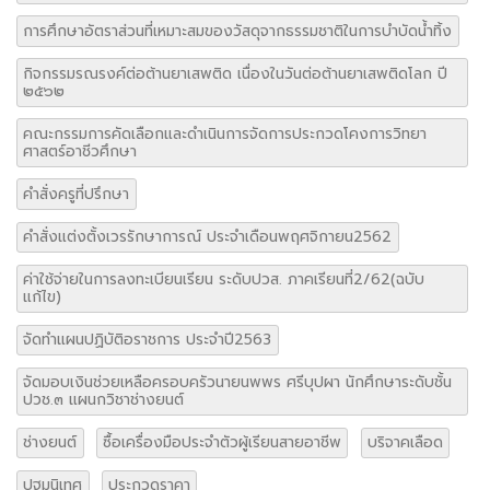
การศึกษาอัตราส่วนที่เหมาะสมของวัสดุจากธรรมชาติในการบำบัดน้ำทิ้ง
กิจกรรมรณรงค์ต่อต้านยาเสพติด เนื่องในวันต่อต้านยาเสพติดโลก ปี
๒๕๖๒
คณะกรรมการคัดเลือกและดำเนินการจัดการประกวดโคงการวิทยา
ศาสตร์อาชีวศึกษา
คำสั่งครูที่ปรึกษา
คำสั่งแต่งตั้งเวรรักษาการณ์ ประจำเดือนพฤศจิกายน2562
ค่าใช้จ่ายในการลงทะเบียนเรียน ระดับปวส. ภาคเรียนที่2/62(ฉบับ
แก้ไข)
จัดทำแผนปฏิบัติอราชการ ประจำปี2563
จัดมอบเงินช่วยเหลือครอบครัวนายนพพร ศรีบุปผา นักศึกษาระดับชั้น
ปวช.๓ แผนกวิชาช่างยนต์
ช่างยนต์
ซื้อเครื่องมือประจำตัวผู้เรียนสายอาชีพ
บริจาคเลือด
ปฐมนิเทศ
ประกวดราคา