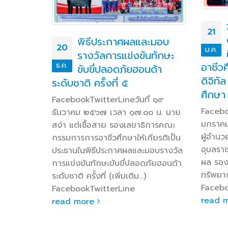
าเสพติด
21
พิธีประกาศผลและมอบ
20
ม.ค.
รางวัลการแข่งขันทักษะ
eเมื่อวัน
อาชีว
ธ.ค.
ขับขี่ปลอดภัยฮอนด้า
า ๐๙.๓๐ น.
ดิจิทั
ระดับชาติ ครั้งที่ ๕
รู
ศึกษา
ียน
FacebookTwitterLineวันที่ ๑๙
บลราชธานี
Facebo
ธันวาคม ๒๕๖๗ เวลา ๑๗.๐๐ น. นาย
terLine
มกราคม
สง่า แต่เชื้อสาย รองเลขาธิการคณะ
ผู้อำนว
กรรมการการอาชีวศึกษาให้เกียรติเป็น
อุบลรา
ประธานในพิธีประกาศผลและมอบรางวัล
ผล รอง
การแข่งขันทักษะขับขี่ปลอดภัยฮอนด้า
ทรัพยากร
ระดับชาติ ครั้งที่ (เพิ่มเติม…)
Facebo
FacebookTwitterLine
read 
read more