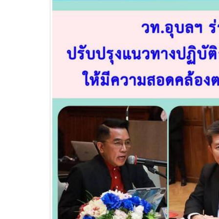
วท.อุบลฯ ต้อนรับผู้แทนจาก