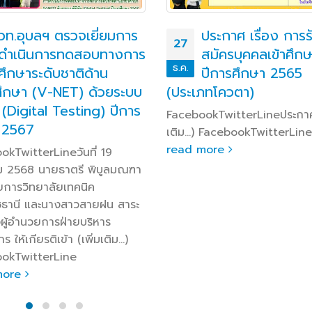
วท.อุบลฯ ตรวจเยี่ยมการ
ประกาศ เรื่อง การร
27
ดำเนินการทดสอบทางการ
สมัครบุคคลเข้าศึกษ
ธ.ค.
ศึกษาระดับชาติด้าน
ปีการศึกษา 2565
ศึกษา (V-NET) ด้วยระบบ
(ประเภทโควตา)
ล (Digital Testing) ปีการ
FacebookTwitterLineประกาศ 
 2567
เติม…) FacebookTwitterLin
read more
okTwitterLineวันที่ 19
 2568 นายธาตรี พิบูลมณฑา
ยการวิทยาลัยเทคนิค
ชธานี และนางสาวสายฝน สาระ
ผู้อำนวยการฝ่ายบริหาร
 ให้เกียรติเข้า (เพิ่มเติม…)
okTwitterLine
more