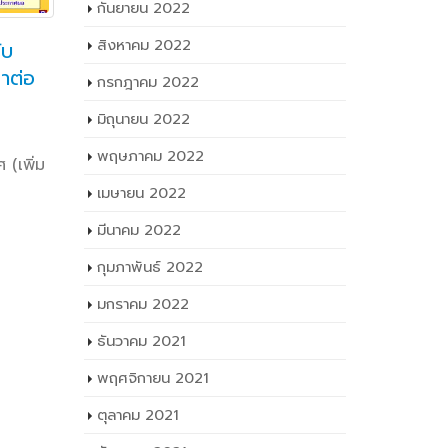
กันยายน 2022
สิงหาคม 2022
ับ
วท
โครงการบริจาคโลหิต
04
23
าต่อ
เต
กรกฎาคม 2022
ประจำปีการศึกษา ๒๕๖๕
ก.ย.
ลู
ก.พ.
(ครั้งที่ ๓)
มิถุนายน 2022
ครั้ง​ที่​
FacebookTwitterLineวันที่ ๒๐
ครั้ง​ที่​
พฤษภาคม 2022
(เพิ่ม
กุมภาพันธ์ ๒๕๖๖ เวลา ๐๙.๓๐ น.
e
FacebookT
เมษายน 2022
นายธาตรี พิบูลมณฑา ผู้อำนวยการ
กันยายน​ 2
วิทยาลัยเทคนิคอุบลราชธานี พร้อม
มีนาคม 2022
ธาตรี​ พิบ
ด้วย นางสาวสายฝน สาระผล รองผู้
วิทยาลัย​เ
กุมภาพันธ์ 2022
อำนวยการฝ่าย (เพิ่มเติม…)
ให้​ นาย​ไว
FacebookTwitterLine
มกราคม 2022
การ​ฝ่าย​พ
read more
Facebook
ธันวาคม 2021
read mo
พฤศจิกายน 2021
ตุลาคม 2021