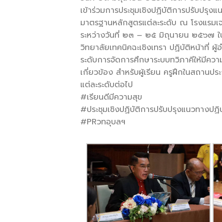
เข้าร่วมการประชุมเชิงปฏิบัติการปรับปรุ
มาตรฐานหลักสูตรแต่ละระดับ ณ โรงแรมเจปา
ระหว่างวันที่ ๒๓ – ๒๕ มิถุนายน ๒๕๖๗ ในก
วิทยาลัยเทคนิคฉะเชิงเทรา ปฏิบัติหน้าที่ ผ
ระดับการจัดการศึกษาระบบทวิภาคีให้มีความ
เกี่ยวข้อง สำหรับผู้เรียน ครูฝึกในสถ
แต่ละระดับต่อไป
#เรียนดีมีความสุข
#ประชุมเชิงปฏิบัติการปรับปรุงแนวทางปฏิ
#PRวทอุบลฯ