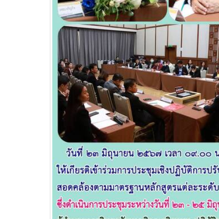
บริษัท แบ็กส์บริการภาคพื้น
จำกัดร่วมมือทางวิชาการ
เพื่อพัฒนาศักยภาพผู้เรียนสู่ภาคอุสา
สถานศึ
หกรรมการบิน
อาชีวศ
วท.อุบลฯ นำนักเรียน
นักศึกษา เข้ารับการทดสอบ
เพื่อจัดทำใบขับขี่รถ
จักรยานยนต์ ภายใต้โครงการเทคนิค
อุบล คนรุ่นใหม่ มีใบขับขี่
บริษัท แลคตาซอย จำกัด
มอบให้แก่นักเรียน นักศึกษา
วิทยาลัยเทคนิคอุบลราชธานี