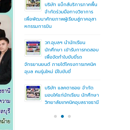
ึกษาต่อ
บริษัท แบ็กส์บริการภาคพื้น
ตา
จำกัดร่วมมือทางวิชาการ
เพื่อพัฒนาศักยภาพผู้เรียนสู่ภาคอุสา
สถานศึกษา
หกรรมการบิน
อาชีวศึก
ื่อสร้าง
ู่มือ
ning
วท.อุบลฯ นำนักเรียน
(MTOE)
นักศึกษา เข้ารับการทดสอบ
เพื่อจัดทำใบขับขี่รถ
จักรยานยนต์ ภายใต้โครงการเทคนิค
ทึกความ
อุบล คนรุ่นใหม่ มีใบขับขี่
 ร่วมกับ
ชั่น
บริษัท แลคตาซอย จำกัด
มอบให้แก่นักเรียน นักศึกษา
วิทยาลัยเทคนิคอุบลราชธานี