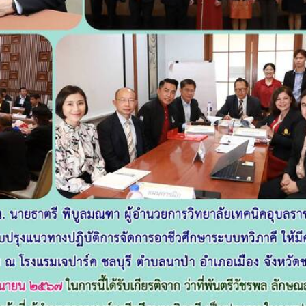
กรรมการติดตามการ
อุบลราชธานี การรับบุคคลเข้าศ
ติดตามการดำเนินงานของ
ปีการศึกษา 2563 ประเภทโคว
กษาในการขับเคลื่อนการจัดการ
ึกษา ปีงบประมาณ พ.ศ. 2569
วท.อุบลฯ จัดประชุมเพ
ความเข้าใจ เกี่ยวกับค
Maintenance Trai
Organisation Exposition 
วท.อุบลฯ ลงนามบัน
เข้าใจร่วมมือ (MOU)
บริษัท ทีเจซี คอร์ปอเร
จำกัด เพื่อการเรียนการสอน
อาชีวศึกษา