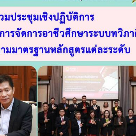
วท.อุบลฯ ต้อนรับคณะ
ประกาศวิทยาลัยเทคน