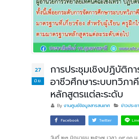
การประชุมเชิงปฏิบัติก
27
อาชีวศึกษาระบบทวิภา
มิ.ย.
หลักสูตรแต่ละระดับ
By
งานศูนย์ข้อมูลสารสนเทศ
ข่าวประชา
Facebook
Twitter
Lin
วันที่ ๒๓ มิถุนายน ๒๕๖๗ เวลา ๐๙.๐๐ น