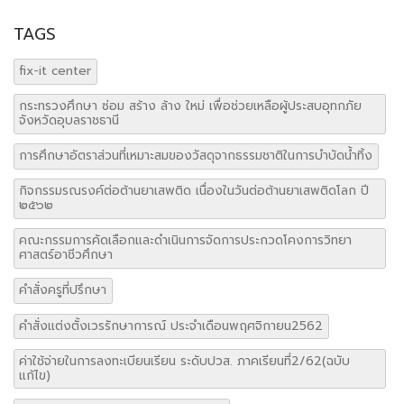
TAGS
fix-it center
กระทรวงศึกษา ซ่อม สร้าง ล้าง ใหม่ เพื่อช่วยเหลือผู้ประสบอุทกภัย
จังหวัดอุบลราชธานี
การศึกษาอัตราส่วนที่เหมาะสมของวัสดุจากธรรมชาติในการบำบัดน้ำทิ้ง
กิจกรรมรณรงค์ต่อต้านยาเสพติด เนื่องในวันต่อต้านยาเสพติดโลก ปี
๒๕๖๒
คณะกรรมการคัดเลือกและดำเนินการจัดการประกวดโคงการวิทยา
ศาสตร์อาชีวศึกษา
คำสั่งครูที่ปรึกษา
คำสั่งแต่งตั้งเวรรักษาการณ์ ประจำเดือนพฤศจิกายน2562
ค่าใช้จ่ายในการลงทะเบียนเรียน ระดับปวส. ภาคเรียนที่2/62(ฉบับ
แก้ไข)