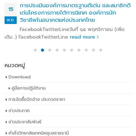
การประเมินองค์การมาตรฐานดีเด่น และสมาชิกดี
15
เด่นโครงการภายใต้การนิเทศ องค์การนัก
วิชาชีพในอนาคตแห่งประเทศไทย
พ.ย.
FacebookTwitterLineวันที่ ๑๔ พฤศจิกายน (เพิ่ม
เติม…) FacebookTwitterLine
read more
หมวดหมู่
Download
คู่มือการปฏิบัติงาน
การจัดซื้อจัดจ้าง ประกวดราคา
ข่าวประกาศ
ข่าวประชาสัมพันธ์
คำสั่งวิทยาลัยเทคนิคอุบลราชธานี