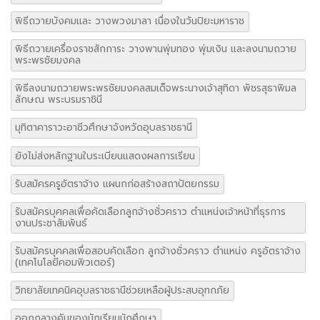
พิธีถวายบังคมและ วางพวงมาลา เนื่องในวันปิยะมหาราช
พิธีถวายเครื่องราชสักการะ วางพานพุ่มทอง พุ่มเงิน และลงนามถวาย
พระพรชัยมงคล
พิธีลงนามถวายพระพรชัยมงคลสมเด็จพระนางเจ้าสุทิดา พัชรสุธาพิมล
ลักษณ พระบรมราชินี
มุทิตาคาราวะอาชีวศึกษาจังหวัดอุบลราชธานี
ยังไม่ส่งหลักฐานใบระเบียนแสดงผลการเรียน
รับสมัครครูอัตราจ้าง แผนกก่อสร้างสถาปัตยกรรม
รับสมัครบุคคลเพื่อคัดเลือกลูกจ้างชั่วคราว ตำแหน่งเจ้าหน้าที่ธุรการ
งานประชาสัมพันธ์
รับสมัครบุคคลเพื่อสอบคัดเลือก ลูกจ้างชั่วคราว ตำแหน่ง ครูอัตราจ้าง
(เทคโนโลยีคอมพิวเตอร์)
วิทยาลัยเทคนิคอุบลราชธานีช่วยเหลือผู้ประสบอุทกภัย
ออกกลางคันของนักเรียนนักศึกษา