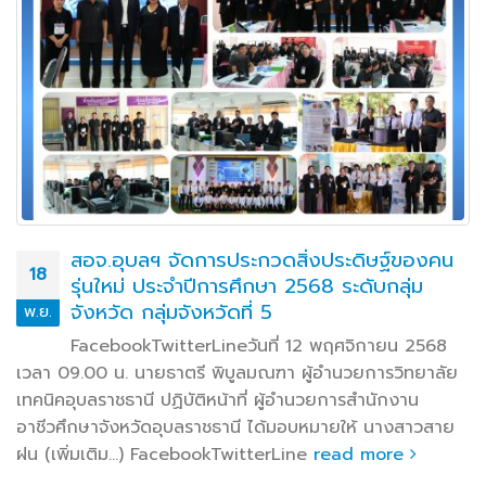
สอจ.อุบลฯ จัดการประกวดสิ่งประดิษฐ์ของคน
18
รุ่นใหม่ ประจำปีการศึกษา 2568 ระดับกลุ่ม
จังหวัด กลุ่มจังหวัดที่ 5
พ.ย.
FacebookTwitterLineวันที่ 12 พฤศจิกายน 2568
เวลา 09.00 น. นายธาตรี พิบูลมณฑา ผู้อำนวยการวิทยาลัย
เทคนิคอุบลราชธานี ปฏิบัติหน้าที่ ผู้อำนวยการสำนักงาน
อาชีวศึกษาจังหวัดอุบลราชธานี ได้มอบหมายให้ นางสาวสาย
ฝน (เพิ่มเติม…) FacebookTwitterLine
read more