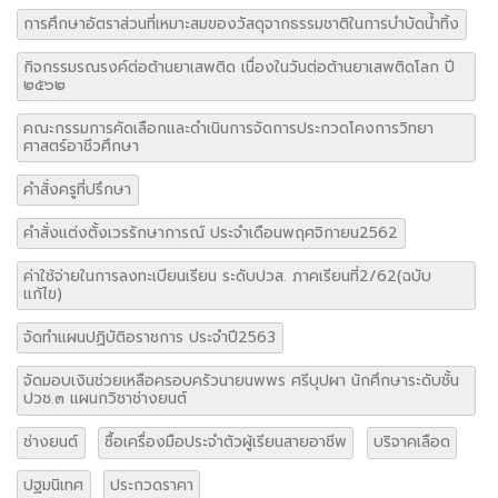
การศึกษาอัตราส่วนที่เหมาะสมของวัสดุจากธรรมชาติในการบำบัดน้ำทิ้ง
กิจกรรมรณรงค์ต่อต้านยาเสพติด เนื่องในวันต่อต้านยาเสพติดโลก ปี
๒๕๖๒
คณะกรรมการคัดเลือกและดำเนินการจัดการประกวดโคงการวิทยา
ศาสตร์อาชีวศึกษา
คำสั่งครูที่ปรึกษา
คำสั่งแต่งตั้งเวรรักษาการณ์ ประจำเดือนพฤศจิกายน2562
ค่าใช้จ่ายในการลงทะเบียนเรียน ระดับปวส. ภาคเรียนที่2/62(ฉบับ
แก้ไข)
จัดทำแผนปฏิบัติอราชการ ประจำปี2563
จัดมอบเงินช่วยเหลือครอบครัวนายนพพร ศรีบุปผา นักศึกษาระดับชั้น
ปวช.๓ แผนกวิชาช่างยนต์
ช่างยนต์
ซื้อเครื่องมือประจำตัวผู้เรียนสายอาชีพ
บริจาคเลือด
ปฐมนิเทศ
ประกวดราคา