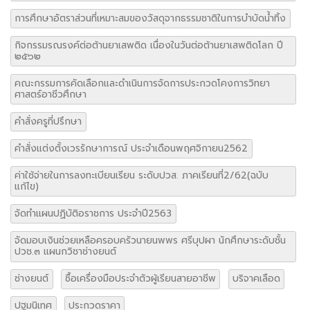
กิจกรรมรณรงค์ต่อต้านยาเสพติด เนื่องในวันต่อต้านยาเสพติดโลก ปี
๒๕๖๒
คณะกรรมการคัดเลือกและดำเนินการจัดการประกวดโคงการวิทยา
ศาสตร์อาชีวศึกษา
คำสั่งครูที่ปรึกษา
คำสั่งแต่งตั้งเวรรักษาการณ์ ประจำเดือนพฤศจิกายน2562
ค่าใช้จ่ายในการลงทะเบียนเรียน ระดับปวส. ภาคเรียนที่2/62(ฉบับ
แก้ไข)
จัดทำแผนปฏิบัติอราชการ ประจำปี2563
จัดมอบเงินช่วยเหลือครอบครัวนายนพพร ศรีบุปผา นักศึกษาระดับชั้น
ปวช.๓ แผนกวิชาช่างยนต์
ช่างยนต์
ซื้อเครื่องมือประจำตัวผู้เรียนสายอาชีพ
บริจาคเลือด
ปฐมนิเทศ
ประกวดราคา
ประกวดราคาซื้อเครื่องมือประจำตัวผู้เรียนสายอาชีพ