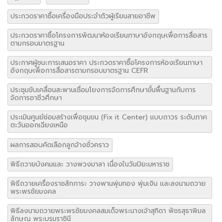
ประกวดราคาซื้อโครงการพัฒนาห้องเรียนภาษาอังกฤษเพื่อการสื่อสาร
ตามกรอบมาตรฐาน
ประกาศผู้ชนะการเสนอราคา ประกวดราคาซื้อโครงการห้องเรียนภาษา
อังกฤษเพื่อการสื่อสารตามกรอบมาตรฐาน CEFR
ประชุมขับเคลื่อนสะพานเชื่อมโยงการจัดการศึกษาขั้นพื้นฐานกับการ
จัดการอาชีวศึกษา
ประเมินศูนย์ซ่อมสร้างเพื่อชุมขน (Fix it Center) แบบถาวร ระดับภาค
ตะวันออกเฉียงเหนือ
ผลการสอบคัดเลือกลูกจ้างชั่วคราว
พิธีถวายบังคมและ วางพวงมาลา เนื่องในวันปิยะมหาราช
พิธีถวายเครื่องราชสักการะ วางพานพุ่มทอง พุ่มเงิน และลงนามถวาย
พระพรชัยมงคล
พิธีลงนามถวายพระพรชัยมงคลสมเด็จพระนางเจ้าสุทิดา พัชรสุธาพิมล
ลักษณ พระบรมราชินี
มุทิตาคาราวะอาชีวศึกษาจังหวัดอุบลราชธานี