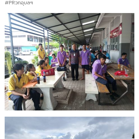
#PRวทอุบลฯ