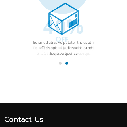
Contact Us
เลขที่:
5 ถนน เเจ้งสนิท ต.ในเมือง อ.เมืองอุบลราชธานี
จ.อุบลราชธานี 34000