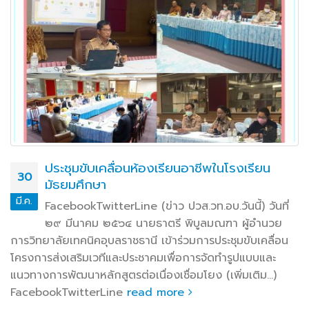
วท.อุบลฯ ร่วมการประชุมคณะกรมการจังหวัด
26
อุบลราชธานี หัวหน้าส่วนราชการ หัวหน้าหน่วย
งานรัฐวิสาหกิจ และนายอำเภอ ครั้งที่ ๓/๒๕๖๗
มี.ค.
ประจำเดือนมีนาคม ๒๕๖๗
FacebookTwitterLineวันที่ ๒๕ มีนาคม ๒๕๖๗ เวลา ๐๙.๐๐
น. นายธาตรี พิบูลมณฑา ผู้อำนวยการวิทยาลัยเทคนิค
อุบลราชธานี มอบหมายให้นางสาวสายฝน สาระผล (เพิ่มเติม…)
FacebookTwitterLine
read more