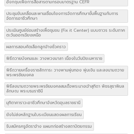
อังกฤษเพื่อการสื่อสารตามกรอบมาตรฐาน CEFR
ประชุมขับเคลื่อนสะพานเชื่อมโยงการจัดการศึกษาขั้นพื้นฐานกับการ
จัดการอาชีวศึกษา
ประเมินศูนย์ซ่อมสร้างเพื่อชุมขน (Fix it Center) แบบถาวร ระดับภาค
ตะวันออกเฉียงเหนือ
ผลการสอบคัดเลือกลูกจ้างชั่วคราว
พิธีถวายบังคมและ วางพวงมาลา เนื่องในวันปิยะมหาราช
พิธีถวายเครื่องราชสักการะ วางพานพุ่มทอง พุ่มเงิน และลงนามถวาย
พระพรชัยมงคล
พิธีลงนามถวายพระพรชัยมงคลสมเด็จพระนางเจ้าสุทิดา พัชรสุธาพิมล
ลักษณ พระบรมราชินี
มุทิตาคาราวะอาชีวศึกษาจังหวัดอุบลราชธานี
ยังไม่ส่งหลักฐานใบระเบียนแสดงผลการเรียน
รับสมัครครูอัตราจ้าง แผนกก่อสร้างสถาปัตยกรรม