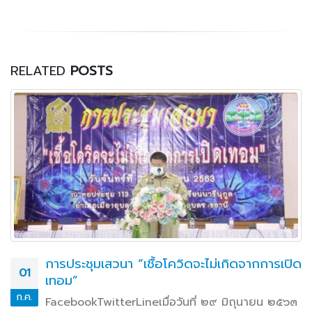
RELATED
POSTS
การประชุมเสวนา “เชื้อโควิดจะไม่เกิดจากการเปิด
01
เทอม”
ก.ค.
FacebookTwitterLineเมื่อวันที่ ๒๙ มิถุนายน ๒๕๖๓