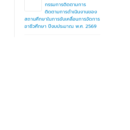
บุคคล
กรรมการติดตามการ
ึกษา
ติดตามการดำเนินงานของ
สถานศึกษาในการขับเคลื่อนการจัดการ
มั่นคงปลอด
อาชีวศึกษา ปีงบประมาณ พ.ศ. 2569
ระบบ (N
Cybersec
น
Administ
รทดสอบ
สำนักงานอาชีวศึกษาจังหวัด
อุบลราชธานี ร่วมกิจกรรม
ทคนิค
“เวทีแบ่งปันพลังการ
เปลี่ยนแปลง : SDGs สู่การปฏิบัติ เพื่อ
การเรียนรู้ที่ยั่งยืน”
ำกัด
ักศึกษา
รายงานงบทดลองประจำ
ราชธานี
เดือนมิถุนายนย 2569