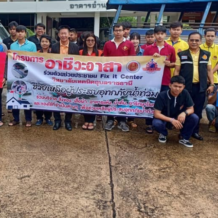
วท.อุบลฯ ต้อนรับคณะ
ประกาศวิทยาลัยเทคน
กรรมการติดตามการ
อุบลราชธานี การรับบุคคลเข้าศ
ติดตามการดำเนินงานของ
ปีการศึกษา 2563 ประเภทโคว