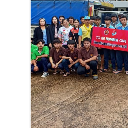
วท.อุบลฯ ต้อนรับผู้แทนจาก
บริษัท แบ็กส์บริการภาคพื้น
จำกัดร่วมมือทางวิชาการ