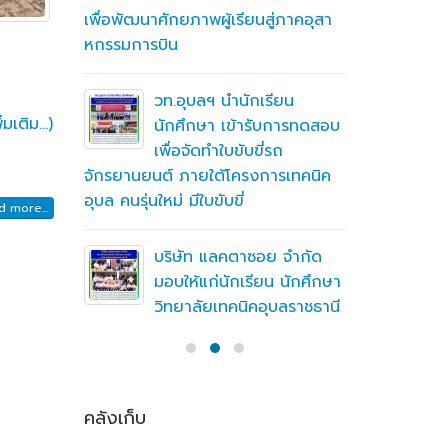
เพื่อพัฒนาศักยภาพผู้เรียนสู่ภาคอุสา
สถานศึกษา
หกรรมการบิน
อาชีวศึก
ื่อสร้าง
ู่มือ
ning
วท.อุบลฯ นำนักเรียน
ิ่มเติม…)
(MTOE)
นักศึกษา เข้ารับการทดสอบ
เพื่อจัดทำใบขับขี่รถ
จักรยานยนต์ ภายใต้โครงการเทคนิค
ทึกความ
อุบล คนรุ่นใหม่ มีใบขับขี่
 ร่วมกับ
 more...
ชั่น
บริษัท แลคตาซอย จำกัด
มอบให้แก่นักเรียน นักศึกษา
วิทยาลัยเทคนิคอุบลราชธานี
คลังเก็บ