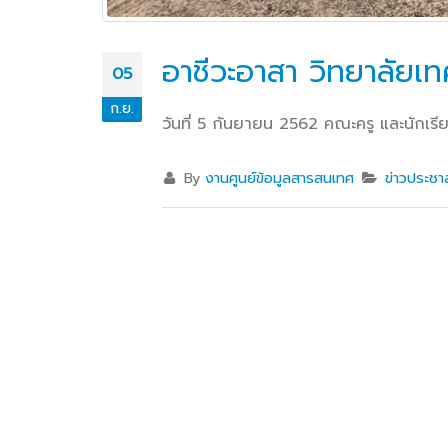
เพื่อพัฒนาศักยภาพผู้เรียนสู่ภาคอุสา
สถานศึ
หกรรมการบิน
อาชีวศ
อาชีวะอาสา วิทยาลัยเท
05
วท.อุบลฯ นำนักเรียน
ก.ย.
วันที่ 5 กันยายน 2562 คณะครู และนักเร
นักศึกษา เข้ารับการทดสอบ
เพื่อจัดทำใบขับขี่รถ
จักรยานยนต์ ภายใต้โครงการเทคนิค
By
งานศูนย์ข้อมูลสารสนเทศ
ข่าวประชาส
อุบล คนรุ่นใหม่ มีใบขับขี่
บริษัท แลคตาซอย จำกัด
มอบให้แก่นักเรียน นักศึกษา
วิทยาลัยเทคนิคอุบลราชธานี