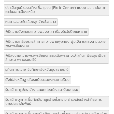
ประเมินศูนย์ซ่อมสร้างเพื่อชุมขน (Fix it Center) แบบถาวร ระดับภาค
ตะวันออกเฉียงเหนือ
ผลการสอบคัดเลือกลูกจ้างชั่วคราว
พิธีถวายบังคมและ วางพวงมาลา เนื่องในวันปิยะมหาราช
พิธีถวายเครื่องราชสักการะ วางพานพุ่มทอง พุ่มเงิน และลงนามถวาย
พระพรชัยมงคล
พิธีลงนามถวายพระพรชัยมงคลสมเด็จพระนางเจ้าสุทิดา พัชรสุธาพิมล
ลักษณ พระบรมราชินี
มุทิตาคาราวะอาชีวศึกษาจังหวัดอุบลราชธานี
ยังไม่ส่งหลักฐานใบระเบียนแสดงผลการเรียน
รับสมัครครูอัตราจ้าง แผนกก่อสร้างสถาปัตยกรรม
รับสมัครบุคคลเพื่อคัดเลือกลูกจ้างชั่วคราว ตำแหน่งเจ้าหน้าที่ธุรการ
งานประชาสัมพันธ์
รับสมัครบุคคลเพื่อสอบคัดเลือก ลูกจ้างชั่วคราว ตำแหน่ง ครูอัตราจ้าง