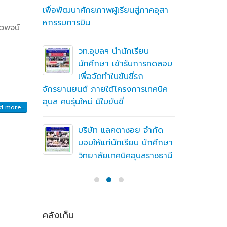
เพื่อพัฒนาศักยภาพผู้เรียนสู่ภาคอุสา
สถานศึกษา
หกรรมการบิน
อาชีวศึก
ื่อสร้าง
ไวพจน์
ู่มือ
ning
วท.อุบลฯ นำนักเรียน
(MTOE)
นักศึกษา เข้ารับการทดสอบ
เพื่อจัดทำใบขับขี่รถ
จักรยานยนต์ ภายใต้โครงการเทคนิค
ทึกความ
อุบล คนรุ่นใหม่ มีใบขับขี่
 ร่วมกับ
 more...
ชั่น
บริษัท แลคตาซอย จำกัด
มอบให้แก่นักเรียน นักศึกษา
วิทยาลัยเทคนิคอุบลราชธานี
คลังเก็บ