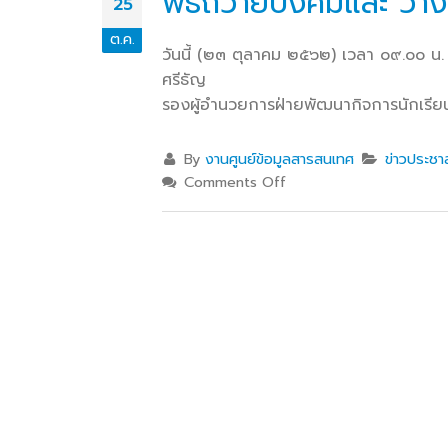
พิธีถวายบังคมและ วาง
25
เพื่อพัฒนาศักยภาพผู้เรียนสู่ภาคอุสา
สถานศึ
ต.ค.
หกรรมการบิน
อาชีวศ
วันนี้ (๒๓ ตุลาคม ๒๕๖๒) เวลา ๐๙.๐๐ น.
ศรีธัญ
วท.อุบลฯ นำนักเรียน
รองผู้อำนวยการฝ่ายพัฒนากิจการนักเรี
นักศึกษา เข้ารับการทดสอบ
เพื่อจัดทำใบขับขี่รถ
By
งานศูนย์ข้อมูลสารสนเทศ
ข่าวประชาส
จักรยานยนต์ ภายใต้โครงการเทคนิค
Comments Off
อุบล คนรุ่นใหม่ มีใบขับขี่
บริษัท แลคตาซอย จำกัด
มอบให้แก่นักเรียน นักศึกษา
วิทยาลัยเทคนิคอุบลราชธานี