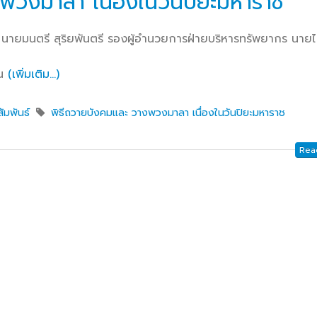
พวงมาลา เนื่องในวันปิยะมหาราช
กษาในการขับเคลื่อนการจัดการ
ึกษา ปีงบประมาณ พ.ศ. 2569
วท.อุบลฯ จัดประชุมเพ
 นายมนตรี สุริยพันตรี รองผู้อำนวยการฝ่ายบริหารทรัพยากร นาย
ความเข้าใจ เกี่ยวกับค
Maintenance Trai
ยน
(เพิ่มเติม…)
Organisation Exposition 
ัมพันธ์
พิธีถวายบังคมและ วางพวงมาลา เนื่องในวันปิยะมหาราช
วท.อุบลฯ ลงนามบัน
เข้าใจร่วมมือ (MOU)
Read
บริษัท ทีเจซี คอร์ปอเร
จำกัด เพื่อการเรียนการสอน
อาชีวศึกษา