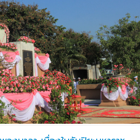
วท.อุบลฯ ต้อนรับคณะ
ประกาศวิทยาลัยเทคน
กรรมการติดตามการ
อุบลราชธานี การรับบุคคลเข้าศ
ติดตามการดำเนินงานของ
ปีการศึกษา 2563 ประเภทโคว