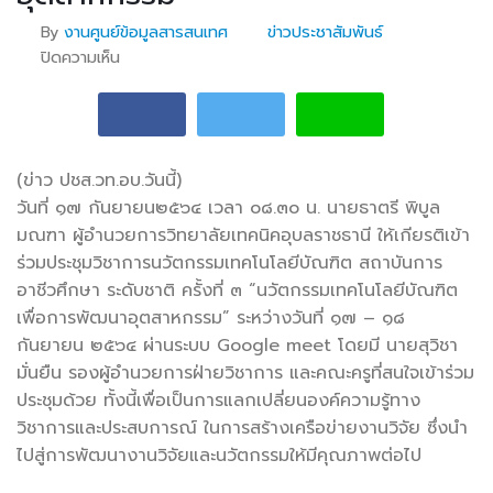
By
งานศูนย์ข้อมูลสารสนเทศ
ข่าวประชาสัมพันธ์
ปิดความเห็น
บน การประชุมนวัฒกรรมเทคโนโลยีบัญฑิตเพื่อการ
พัฒนาอุตสาหกรรม
(ข่าว ปชส.วท.อบ.วันนี้)
วันที่ ๑๗ กันยายน
๒๕๖๔ เวลา ๐๘.๓๐ น. นายธาตรี พิบูล
มณฑา ผู้อำนวยการวิทยาลัยเทคนิคอุบลราชธานี ให้เกียรติเข้า
ร่วมประชุมวิชาการนวัตกรรมเทคโนโลยีบัณฑิต สถาบันการ
อาชีวศึกษา ระดับชาติ ครั้งที่ ๓ “นวัตกรรมเทคโนโลยีบัณฑิต
เพื่อการพัฒนาอุตสาหกรรม” ระหว่างวันที่ ๑๗ – ๑๘
กันยายน ๒๕๖๔ ผ่านระบบ Google meet โดยมี นายสุวิชา
มั่นยืน รองผู้อำนวยการฝ่ายวิชาการ และคณะครูที่สนใจเข้าร่วม
ประชุมด้วย ทั้งนี้เพื่อเป็นการแลกเปลี่ยนองค์ความรู้ทาง
วิชาการและประสบการณ์ ในการสร้างเครือข่ายงานวิจัย ซึ่งนำ
ไปสู่การพัฒนางานวิจัยและนวัตกรรมให้มีคุณภาพต่อไป