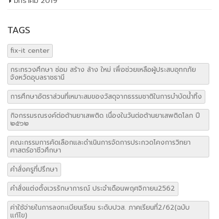
มกราคม 2019
TAGS
fix-it center
กระทรวงศึกษา ซ่อม สร้าง ล้าง ใหม่ เพื่อช่วยเหลือผู้ประสบอุทกภัย
จังหวัดอุบลราชธานี
การศึกษาอัตราส่วนที่เหมาะสมของวัสดุจากธรรมชาติในการบำบัดน้ำทิ้ง
กิจกรรมรณรงค์ต่อต้านยาเสพติด เนื่องในวันต่อต้านยาเสพติดโลก ปี
๒๕๖๒
คณะกรรมการคัดเลือกและดำเนินการจัดการประกวดโคงการวิทยา
ศาสตร์อาชีวศึกษา
คำสั่งครูที่ปรึกษา
คำสั่งแต่งตั้งเวรรักษาการณ์ ประจำเดือนพฤศจิกายน2562
ค่าใช้จ่ายในการลงทะเบียนเรียน ระดับปวส. ภาคเรียนที่2/62(ฉบับ
แก้ไข)