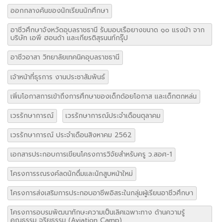
ออกกลางคันของนักเรียนนักศึกษา
อาชีวศึกษาจังหวัดอุบลราชธานี รับมอบเรือยางขนาด ๑๐ แรงม้า จาก
บริษัท เอพี ฮอนด้า และเกียรติสุรนนท์กรุ๊ป
อาชีวอาสา วิทยาลัยเทคนิคอุบลราชธานี
เจ้าหน้าที่ธุรการ งานประชาสัมพันธ์
เพิ่มโอกาสการเข้าถึงการศึกษาของเด็กด้อยโอกาส และเด็กตกหล่น
เวรรักษาการณ์
เวรรักษาการณ์ประจำเดือนตุลาคม
เวรรักษาการณ์ ประจำเดือนสิงหาคม 2562
เอกสารประกอบการเขียนโครงการวิจัยสำหรับครู ว.สอศ-1
โครงการรณรงค์ลดนักดื่มและนักสูบหน้าใหม่
โครงการส่งเสริมการประกอบอาชีพอิสระในกลุ่มผู้เรียนอาชีวศึกษา
โครงการอบรมพัฒนาทักษะความเป็นเลิศเฉพาะทาง ด้านความรู้
คุณธรรม จริยธรรม (Aviation Camp)