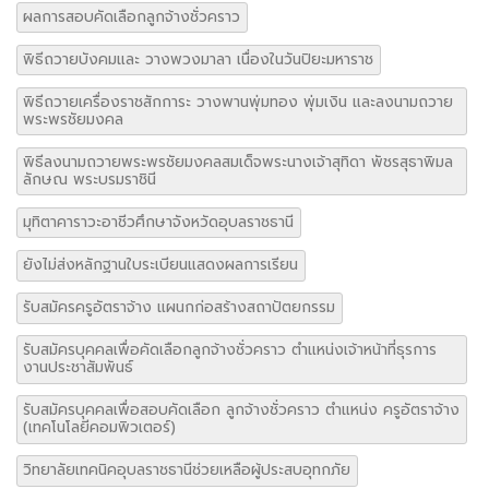
ผลการสอบคัดเลือกลูกจ้างชั่วคราว
พิธีถวายบังคมและ วางพวงมาลา เนื่องในวันปิยะมหาราช
พิธีถวายเครื่องราชสักการะ วางพานพุ่มทอง พุ่มเงิน และลงนามถวาย
พระพรชัยมงคล
พิธีลงนามถวายพระพรชัยมงคลสมเด็จพระนางเจ้าสุทิดา พัชรสุธาพิมล
ลักษณ พระบรมราชินี
มุทิตาคาราวะอาชีวศึกษาจังหวัดอุบลราชธานี
ยังไม่ส่งหลักฐานใบระเบียนแสดงผลการเรียน
รับสมัครครูอัตราจ้าง แผนกก่อสร้างสถาปัตยกรรม
รับสมัครบุคคลเพื่อคัดเลือกลูกจ้างชั่วคราว ตำแหน่งเจ้าหน้าที่ธุรการ
งานประชาสัมพันธ์
รับสมัครบุคคลเพื่อสอบคัดเลือก ลูกจ้างชั่วคราว ตำแหน่ง ครูอัตราจ้าง
(เทคโนโลยีคอมพิวเตอร์)
วิทยาลัยเทคนิคอุบลราชธานีช่วยเหลือผู้ประสบอุทกภัย