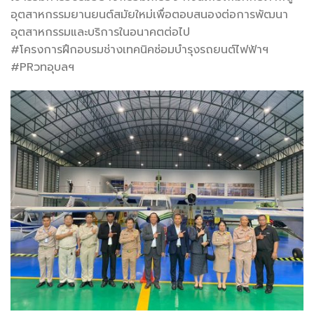
อุตสาหกรรมยานยนต์สมัยใหม่เพื่อตอบสนองต่อการพัฒนา
อุตสาหกรรมและบริการในอนาคตต่อไป
#โครงการฝึกอบรมช่างเทคนิคซ่อมบำรุงรถยนต์ไฟฟ้าฯ
#PRวทอุบลฯ