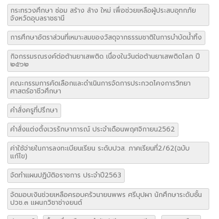
กระทรวงศึกษา ซ่อม สร้าง ล้าง ใหม่ เพื่อช่วยเหลือผู้ประสบอุทกภัย
จังหวัดอุบลราชธานี
การศึกษาอัตราส่วนที่เหมาะสมของวัสดุจากธรรมชาติในการบำบัดน้ำทิ้ง
กิจกรรมรณรงค์ต่อต้านยาเสพติด เนื่องในวันต่อต้านยาเสพติดโลก ปี
๒๕๖๒
คณะกรรมการคัดเลือกและดำเนินการจัดการประกวดโคงการวิทยา
ศาสตร์อาชีวศึกษา
คำสั่งครูที่ปรึกษา
คำสั่งแต่งตั้งเวรรักษาการณ์ ประจำเดือนพฤศจิกายน2562
ค่าใช้จ่ายในการลงทะเบียนเรียน ระดับปวส. ภาคเรียนที่2/62(ฉบับ
แก้ไข)
จัดทำแผนปฏิบัติอราชการ ประจำปี2563
จัดมอบเงินช่วยเหลือครอบครัวนายนพพร ศรีบุปผา นักศึกษาระดับชั้น
ปวช.๓ แผนกวิชาช่างยนต์