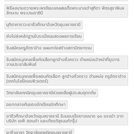
พิธีลงนามถวายพระพรชัยมงคลสมเด็จพระนางเจ้าสุทิดา พัชรสุธาพิมล
ลักษณ พระบรมราชินี
มุทิตาคาราวะอาชีวศึกษาจังหวัดอุบลราชธานี
ยังไม่ส่งหลักฐานใบระเบียนแสดงผลการเรียน
รับสมัครครูอัตราจ้าง แผนกก่อสร้างสถาปัตยกรรม
รับสมัครบุคคลเพื่อคัดเลือกลูกจ้างชั่วคราว ตำแหน่งเจ้าหน้าที่ธุรการ
งานประชาสัมพันธ์
รับสมัครบุคคลเพื่อสอบคัดเลือก ลูกจ้างชั่วคราว ตำแหน่ง ครูอัตราจ้าง
(เทคโนโลยีคอมพิวเตอร์)
วิทยาลัยเทคนิคอุบลราชธานีช่วยเหลือผู้ประสบอุทกภัย
ออกกลางคันของนักเรียนนักศึกษา
อาชีวศึกษาจังหวัดอุบลราชธานี รับมอบเรือยางขนาด ๑๐ แรงม้า จาก
บริษัท เอพี ฮอนด้า และเกียรติสุรนนท์กรุ๊ป
อาชีวอาสา วิทยาลัยเทคนิคอุบลราชธานี