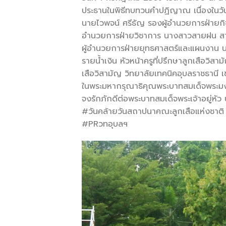
ประธานในพิธีทบทวนคำปฏิญาณ เนื่องในวั
นายไวพจน์ ศรีธัญ รองผู้อำนวยการฝ่ายกิจก
อำนวยการฝ่ายวิชาการ นางสาวสายฝน สา
ผู้อำนวยการฝ่ายยุทธศาสตร์และแผนงาน นา
รายน้ำเงิน หัวหน้าครูที่ปรึกษาลูกเสือวิสา
เสือวิสามัญ วิทยาลัยเทคนิคอุบลราชธานี เข
ในพระมหากรุณาธิคุณพระบาทสมเด็จพระมงกุ
จงรักภักดีต่อพระบาทสมเด็จพระเจ้าอยู่หัว
#วันคล้ายวันสถาปนาคณะลูกเสือแห่งชาติ
#PRวทอุบลฯ