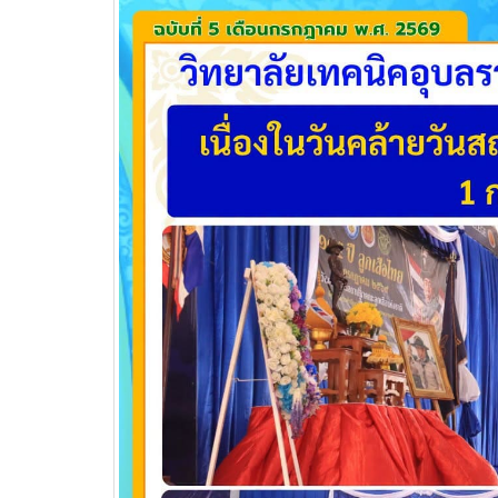
วท.อุบลฯ ต้อนรับผู้แทนจาก