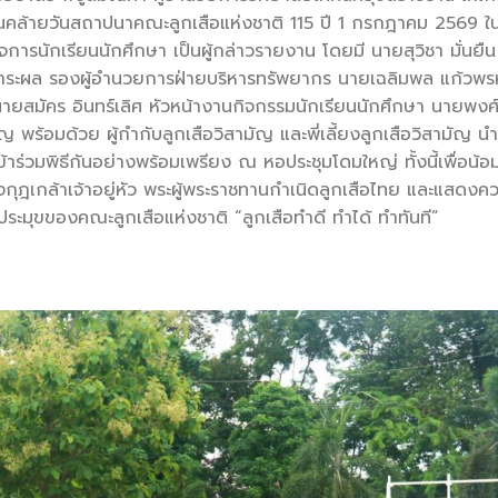
นคล้ายวันสถาปนาคณะลูกเสือแห่งชาติ 115
ปี 1 กรกฎาคม 2569 ในก
ารนักเรียนนักศึกษา เป็นผู้กล่าวรายงาน โดยมี นายสุวิชา มั่นยืน 
ระผล รองผู้อำนวยการฝ่ายบริหารทรัพยากร นายเฉลิมพล แก้วพ
ยสมัคร อินทร์เลิศ หัวหน้างานกิจกรรมนักเรียนนักศึกษา นายพงศ
มัญ พร้อมด้วย ผู้กำกับลูกเสือวิสามัญ และพี่เลี้ยงลูกเสือวิสามัญ 
้าร่วมพิธีกันอย่างพร้อมเพรียง ณ หอประชุมโดมใหญ่ ทั้งนี้เพื่อน้อ
ฎเกล้าเจ้าอยู่หัว พระผู้พระราชทานกำเนิดลูกเสือไทย และแสดงค
 ประมุขของคณะลูกเสือแห่งชาติ “ลูกเสือทำดี ทำได้ ทำทันที”