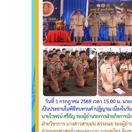
บริษัท แบ็กส์บริการภาคพื้น
จำกัดร่วมมือทางวิชาการ
เพื่อพัฒนาศักยภาพผู้เรียนสู่ภาคอุสา
สถานศึ
หกรรมการบิน
อาชีวศ
วท.อุบลฯ นำนักเรียน
นักศึกษา เข้ารับการทดสอบ
เพื่อจัดทำใบขับขี่รถ
จักรยานยนต์ ภายใต้โครงการเทคนิค
อุบล คนรุ่นใหม่ มีใบขับขี่
บริษัท แลคตาซอย จำกัด
มอบให้แก่นักเรียน นักศึกษา
วิทยาลัยเทคนิคอุบลราชธานี