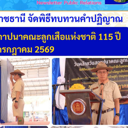
วท.อุบลฯ ต้อนรับคณะ
ประกาศวิทยาลัยเทคน