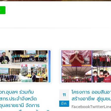
e
วท.อุบลฯ ร่วมกับ
โครงการ ออมสินอา
11
สกร.ประจำจังหวัด
สร้างอาชีพ สู่ชุมช
มี.ค.
อุบลราชธานี จัดการ
FacebookTwitterLineว