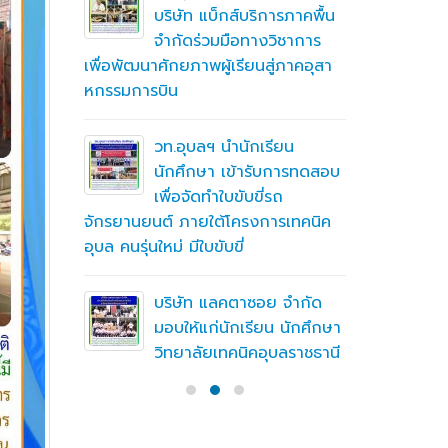
ึกษาต่อ
บริษัท แบ็กส์บริการภาคพื้น
ตา
จำกัดร่วมมือทางวิชาการ
เพื่อพัฒนาศักยภาพผู้เรียนสู่ภาคอุสา
สถานศึกษา
หกรรมการบิน
อาชีวศึก
ื่อสร้าง
ู่มือ
ning
วท.อุบลฯ นำนักเรียน
(MTOE)
นักศึกษา เข้ารับการทดสอบ
เพื่อจัดทำใบขับขี่รถ
จักรยานยนต์ ภายใต้โครงการเทคนิค
ทึกความ
อุบล คนรุ่นใหม่ มีใบขับขี่
 ร่วมกับ
ชั่น
บริษัท แลคตาซอย จำกัด
มอบให้แก่นักเรียน นักศึกษา
วิทยาลัยเทคนิคอุบลราชธานี