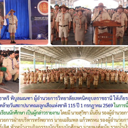
กรรมการติดตามการ
อุบลราชธานี การรับบุคคลเข้าศ
ติดตามการดำเนินงานของ
ปีการศึกษา 2563 ประเภทโคว
กษาในการขับเคลื่อนการจัดการ
ึกษา ปีงบประมาณ พ.ศ. 2569
วท.อุบลฯ จัดประชุมเพ
ความเข้าใจ เกี่ยวกับค
Maintenance Trai
Organisation Exposition 
วท.อุบลฯ ลงนามบัน
เข้าใจร่วมมือ (MOU)
บริษัท ทีเจซี คอร์ปอเร
จำกัด เพื่อการเรียนการสอน
อาชีวศึกษา