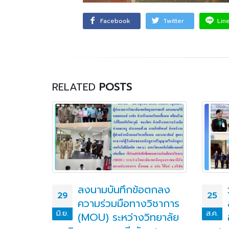
Facebook
Twitter
Lin
RELATED
POSTS
าผู้กู้
ลงนามบันทึกข้อตกลง
29
25
ระดับชั้น
ความร่วมมือทางวิชาการ
มิ.ย.
ส.ค.
ละ
(MOU) ระหว่างวิทยาลัย