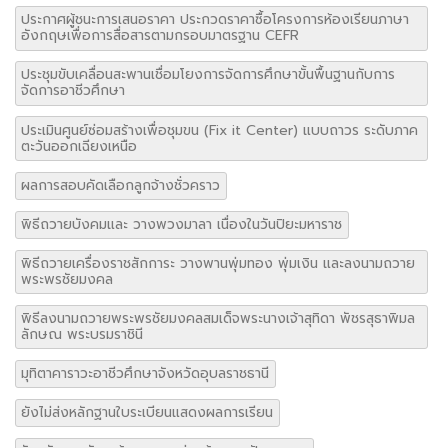
ประกาศผู้ชนะการเสนอราคา ประกวดราคาซื้อโครงการห้องเรียนภาษา
อังกฤษเพื่อการสื่อสารตามกรอบมาตรฐาน CEFR
ประชุมขับเคลื่อนสะพานเชื่อมโยงการจัดการศึกษาขั้นพื้นฐานกับการ
จัดการอาชีวศึกษา
ประเมินศูนย์ซ่อมสร้างเพื่อชุมขน (Fix it Center) แบบถาวร ระดับภาค
ตะวันออกเฉียงเหนือ
ผลการสอบคัดเลือกลูกจ้างชั่วคราว
พิธีถวายบังคมและ วางพวงมาลา เนื่องในวันปิยะมหาราช
พิธีถวายเครื่องราชสักการะ วางพานพุ่มทอง พุ่มเงิน และลงนามถวาย
พระพรชัยมงคล
พิธีลงนามถวายพระพรชัยมงคลสมเด็จพระนางเจ้าสุทิดา พัชรสุธาพิมล
ลักษณ พระบรมราชินี
มุทิตาคาราวะอาชีวศึกษาจังหวัดอุบลราชธานี
ยังไม่ส่งหลักฐานใบระเบียนแสดงผลการเรียน