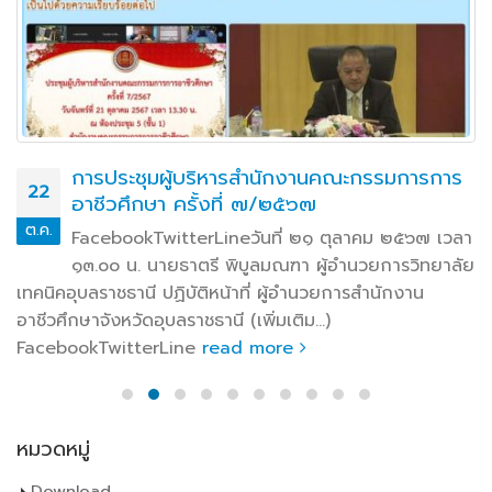
การประชุมผู้บริหารสำนักงานคณะกรรมการการ
22
อาชีวศึกษา ครั้งที่ ๗/๒๕๖๗
ต.ค.
FacebookTwitterLineวันที่ ๒๑ ตุลาคม ๒๕๖๗ เวลา
๑๓.๐๐ น. นายธาตรี พิบูลมณฑา ผู้อำนวยการวิทยาลัย
เทคนิคอุบลราชธานี ปฏิบัติหน้าที่ ผู้อำนวยการสำนักงาน
อาชีวศึกษาจังหวัดอุบลราชธานี (เพิ่มเติม…)
FacebookTwitterLine
read more
หมวดหมู่
Download