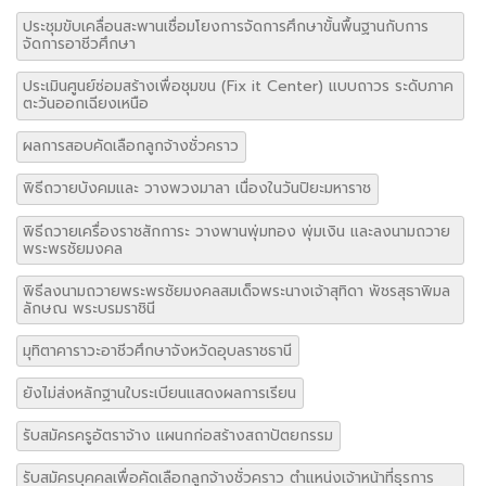
ประกวดราคาซื้อเครื่องมือประจำตัวผู้เรียนสายอาชีพ
ประกวดราคาซื้อโครงการพัฒนาห้องเรียนภาษาอังกฤษเพื่อการสื่อสาร
ตามกรอบมาตรฐาน
ประกาศผู้ชนะการเสนอราคา ประกวดราคาซื้อโครงการห้องเรียนภาษา
อังกฤษเพื่อการสื่อสารตามกรอบมาตรฐาน CEFR
ประชุมขับเคลื่อนสะพานเชื่อมโยงการจัดการศึกษาขั้นพื้นฐานกับการ
จัดการอาชีวศึกษา
ประเมินศูนย์ซ่อมสร้างเพื่อชุมขน (Fix it Center) แบบถาวร ระดับภาค
ตะวันออกเฉียงเหนือ
ผลการสอบคัดเลือกลูกจ้างชั่วคราว
พิธีถวายบังคมและ วางพวงมาลา เนื่องในวันปิยะมหาราช
พิธีถวายเครื่องราชสักการะ วางพานพุ่มทอง พุ่มเงิน และลงนามถวาย
พระพรชัยมงคล
พิธีลงนามถวายพระพรชัยมงคลสมเด็จพระนางเจ้าสุทิดา พัชรสุธาพิมล
ลักษณ พระบรมราชินี