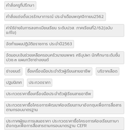
การศึกษาอัตราส่วนที่เหมาะสมของวัสดุจากธรรมชาติในการบำบัดน้ำทิ้ง
กิจกรรมรณรงค์ต่อต้านยาเสพติด เนื่องในวันต่อต้านยาเสพติดโลก ปี
๒๕๖๒
คณะกรรมการคัดเลือกและดำเนินการจัดการประกวดโคงการวิทยา
ศาสตร์อาชีวศึกษา
คำสั่งครูที่ปรึกษา
คำสั่งแต่งตั้งเวรรักษาการณ์ ประจำเดือนพฤศจิกายน2562
ค่าใช้จ่ายในการลงทะเบียนเรียน ระดับปวส. ภาคเรียนที่2/62(ฉบับ
แก้ไข)
จัดทำแผนปฏิบัติอราชการ ประจำปี2563
จัดมอบเงินช่วยเหลือครอบครัวนายนพพร ศรีบุปผา นักศึกษาระดับชั้น
ปวช.๓ แผนกวิชาช่างยนต์
ช่างยนต์
ซื้อเครื่องมือประจำตัวผู้เรียนสายอาชีพ
บริจาคเลือด
ปฐมนิเทศ
ประกวดราคา