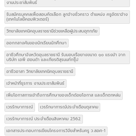
มุทิตาคาราวะอาชีวศึกษาจังหวัดอุบลราชธานี
ยังไม่ส่งหลักฐานใบระเบียนแสดงผลการเรียน
รับสมัครครูอัตราจ้าง แผนกก่อสร้างสถาปัตยกรรม
รับสมัครบุคคลเพื่อคัดเลือกลูกจ้างชั่วคราว ตำแหน่งเจ้าหน้าที่ธุรการ
งานประชาสัมพันธ์
รับสมัครบุคคลเพื่อสอบคัดเลือก ลูกจ้างชั่วคราว ตำแหน่ง ครูอัตราจ้าง
(เทคโนโลยีคอมพิวเตอร์)
วิทยาลัยเทคนิคอุบลราชธานีช่วยเหลือผู้ประสบอุทกภัย
ออกกลางคันของนักเรียนนักศึกษา
อาชีวศึกษาจังหวัดอุบลราชธานี รับมอบเรือยางขนาด ๑๐ แรงม้า จาก
บริษัท เอพี ฮอนด้า และเกียรติสุรนนท์กรุ๊ป
อาชีวอาสา วิทยาลัยเทคนิคอุบลราชธานี
เจ้าหน้าที่ธุรการ งานประชาสัมพันธ์