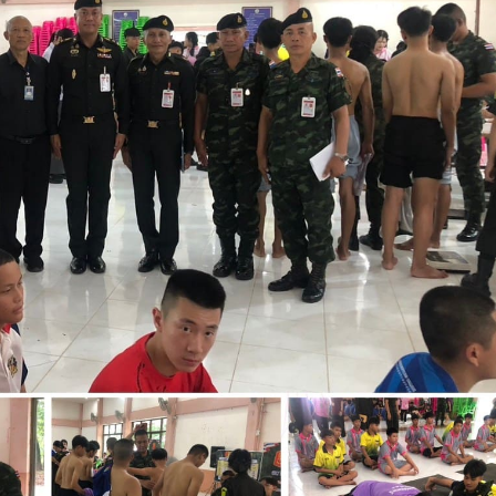
กรรมการติดตามการ
อุบลราชธานี การรับบุคคลเข้าศ
ติดตามการดำเนินงานของ
ปีการศึกษา 2563 ประเภทโคว
กษาในการขับเคลื่อนการจัดการ
ึกษา ปีงบประมาณ พ.ศ. 2569
วท.อุบลฯ จัดประชุมเพ
ความเข้าใจ เกี่ยวกับค
Maintenance Trai
Organisation Exposition 
วท.อุบลฯ ลงนามบัน
เข้าใจร่วมมือ (MOU)
บริษัท ทีเจซี คอร์ปอเร
จำกัด เพื่อการเรียนการสอน
อาชีวศึกษา