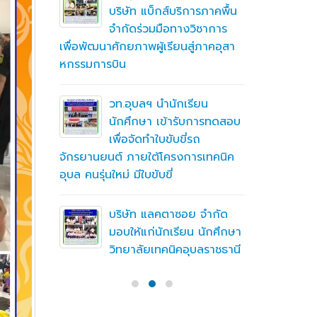
ึกษาต่อ
บริษัท แบ็กส์บริการภาคพื้น
ตา
จำกัดร่วมมือทางวิชาการ
เพื่อพัฒนาศักยภาพผู้เรียนสู่ภาคอุสา
สถานศึกษา
หกรรมการบิน
อาชีวศึก
ื่อสร้าง
ู่มือ
ning
วท.อุบลฯ นำนักเรียน
(MTOE)
นักศึกษา เข้ารับการทดสอบ
เพื่อจัดทำใบขับขี่รถ
จักรยานยนต์ ภายใต้โครงการเทคนิค
ทึกความ
อุบล คนรุ่นใหม่ มีใบขับขี่
 ร่วมกับ
ชั่น
บริษัท แลคตาซอย จำกัด
มอบให้แก่นักเรียน นักศึกษา
วิทยาลัยเทคนิคอุบลราชธานี