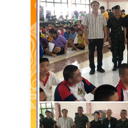
บริษัท แบ็กส์บริการภาคพื้น
จำกัดร่วมมือทางวิชาการ
เพื่อพัฒนาศักยภาพผู้เรียนสู่ภาคอุสา
สถานศึ
หกรรมการบิน
อาชีวศ
วท.อุบลฯ นำนักเรียน
นักศึกษา เข้ารับการทดสอบ
เพื่อจัดทำใบขับขี่รถ
จักรยานยนต์ ภายใต้โครงการเทคนิค
อุบล คนรุ่นใหม่ มีใบขับขี่
บริษัท แลคตาซอย จำกัด
มอบให้แก่นักเรียน นักศึกษา
วิทยาลัยเทคนิคอุบลราชธานี