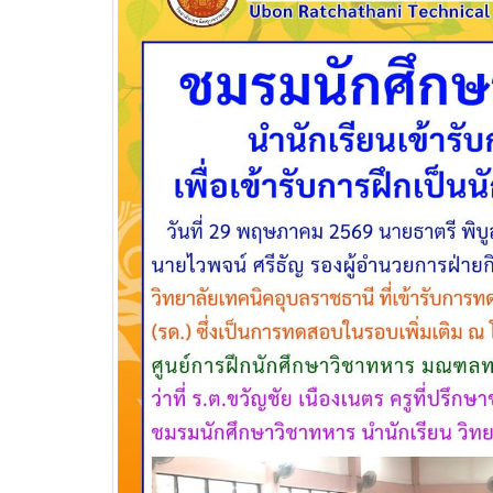
วท.อุบลฯ ต้อนรับผู้แทนจาก