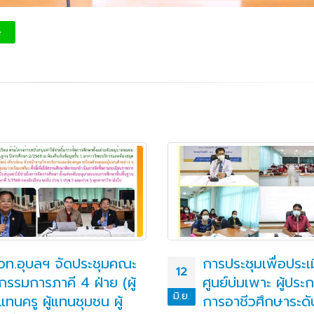
e
วท.อุบลฯ จัดประชุมคณะ
การประชุมเพื่อประเ
12
กรรมการภาคี 4 ฝ่าย (ผู้
ศูนย์บ่มเพาะ ผู้ประ
มิ.ย.
แทนครู ผู้แทนชุมชน ผู้
การอาชีวศึกษาระดั