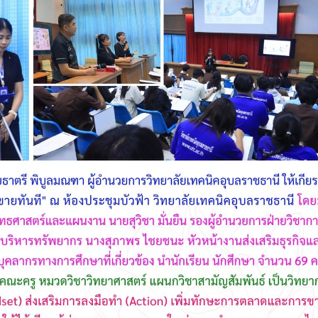
กษาในการขับเคลื่อนการจัดการ
ึกษา ปีงบประมาณ พ.ศ. 2569
วท.อุบลฯ จัดประชุมเพ
ความเข้าใจ เกี่ยวกับค
Maintenance Trai
Organisation Exposition 
วท.อุบลฯ ลงนามบัน
เข้าใจร่วมมือ (MOU)
บริษัท ทีเจซี คอร์ปอเร
จำกัด เพื่อการเรียนการสอน
อาชีวศึกษา