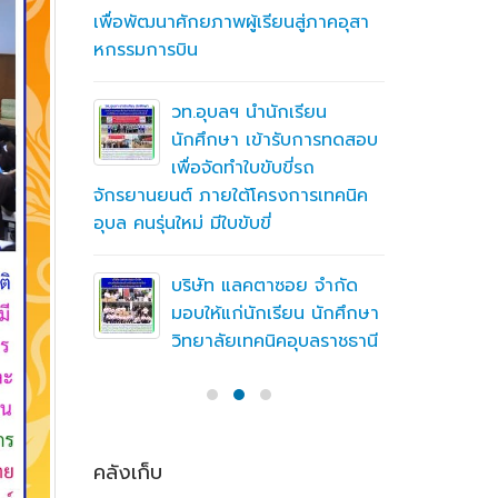
เพื่อพัฒนาศักยภาพผู้เรียนสู่ภาคอุสา
สถานศึกษา
หกรรมการบิน
อาชีวศึก
ื่อสร้าง
ู่มือ
ning
วท.อุบลฯ นำนักเรียน
(MTOE)
นักศึกษา เข้ารับการทดสอบ
เพื่อจัดทำใบขับขี่รถ
จักรยานยนต์ ภายใต้โครงการเทคนิค
ทึกความ
อุบล คนรุ่นใหม่ มีใบขับขี่
 ร่วมกับ
ชั่น
บริษัท แลคตาซอย จำกัด
มอบให้แก่นักเรียน นักศึกษา
วิทยาลัยเทคนิคอุบลราชธานี
คลังเก็บ