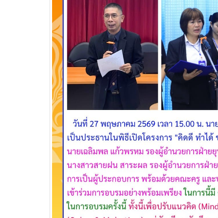
เพื่อพัฒนาศักยภาพผู้เรียนสู่ภาคอุสา
สถานศึ
หกรรมการบิน
อาชีวศ
วท.อุบลฯ นำนักเรียน
นักศึกษา เข้ารับการทดสอบ
เพื่อจัดทำใบขับขี่รถ
จักรยานยนต์ ภายใต้โครงการเทคนิค
อุบล คนรุ่นใหม่ มีใบขับขี่
บริษัท แลคตาซอย จำกัด
มอบให้แก่นักเรียน นักศึกษา
วิทยาลัยเทคนิคอุบลราชธานี