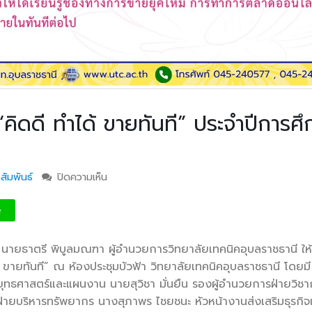
คิดดี ทำได้ ขายทันที” ประจำปีการศึ
สัมพันธ์
ปิดความเห็น
บน วท.อุบลฯ จัดโครงการ “คิดดี ทำได้ ขายทันที”
การศึกษา 2569
e
นายธาตรี พิบูลมณฑา ผู้อำนวยการวิทยาลัยเทคนิคอุบลราชธานี ให้
้ ขายทันที” ณ ห้องประชุมบัวฟ้า วิทยาลัยเทคนิคอุบลราชธานี โดยม
ทธศาสตร์และแผนงาน นายสุวิชา มั่นยืน รองผู้อำนวยการฝ่ายวิชา
ยบริหารทรัพยากร นางสุภาพร ไชยชนะ หัวหน้างานส่งเสริมธุรกิ