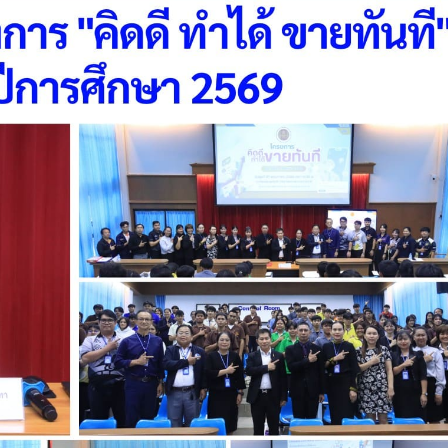
วท.อุบลฯ ต้อนรับคณะ
ประกาศวิทยาลัยเทคน
กรรมการติดตามการ
อุบลราชธานี การรับบุคคลเข้าศ
ติดตามการดำเนินงานของ
ปีการศึกษา 2563 ประเภทโคว