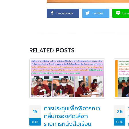
Facebook
Twitter
Lin
RELATED
POSTS
ธีเปิด
การประชุมเพื่อพิจารณา
15
26
ะดิษฐ์
กลั่นกรองคัดเลือก
ก.ย.
ก.ย.
ะดับภาค
รายการหนังสือเรียน