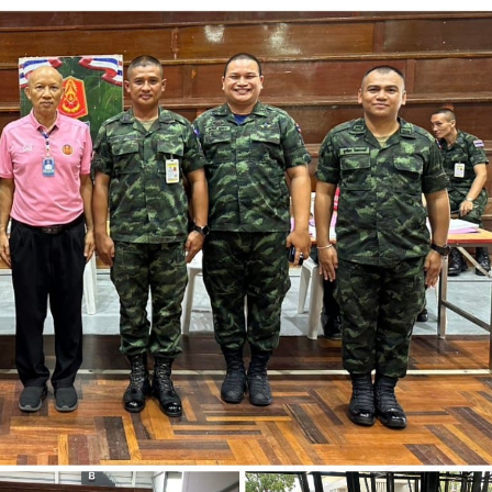
วท.อุบลฯ ต้อนรับคณะ
ประกาศวิทยาลัยเทคน
กรรมการติดตามการ
อุบลราชธานี การรับบุคคลเข้าศ
ติดตามการดำเนินงานของ
ปีการศึกษา 2563 ประเภทโคว
กษาในการขับเคลื่อนการจัดการ
ึกษา ปีงบประมาณ พ.ศ. 2569
วท.อุบลฯ จัดประชุมเพ
ความเข้าใจ เกี่ยวกับค
Maintenance Trai
Organisation Exposition 
วท.อุบลฯ ลงนามบัน
เข้าใจร่วมมือ (MOU)
บริษัท ทีเจซี คอร์ปอเร
จำกัด เพื่อการเรียนการสอน
อาชีวศึกษา