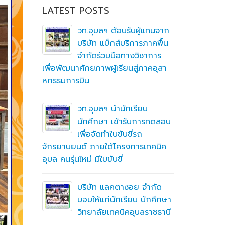
LATEST POSTS
ิ
วท.อุบลฯ ต้อนรับผู้แทนจาก
ึกษาต่อ
บริษัท แบ็กส์บริการภาคพื้น
ตา
จำกัดร่วมมือทางวิชาการ
เพื่อพัฒนาศักยภาพผู้เรียนสู่ภาคอุสา
สถานศึกษา
หกรรมการบิน
อาชีวศึก
ื่อสร้าง
ู่มือ
ning
วท.อุบลฯ นำนักเรียน
(MTOE)
นักศึกษา เข้ารับการทดสอบ
เพื่อจัดทำใบขับขี่รถ
จักรยานยนต์ ภายใต้โครงการเทคนิค
ทึกความ
อุบล คนรุ่นใหม่ มีใบขับขี่
 ร่วมกับ
ชั่น
บริษัท แลคตาซอย จำกัด
มอบให้แก่นักเรียน นักศึกษา
วิทยาลัยเทคนิคอุบลราชธานี