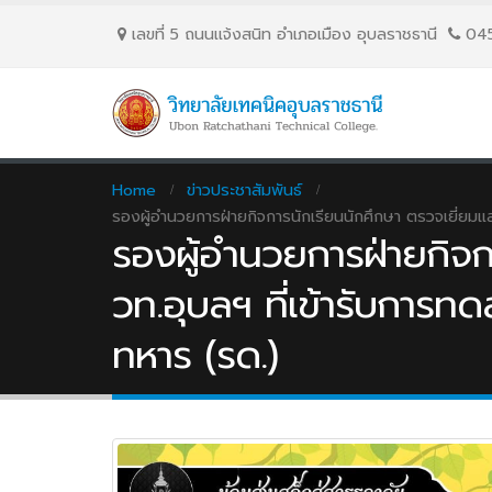
เลขที่ 5 ถนนเเจ้งสนิท อำเภอเมือง อุบลราชธานี
04
Home
ข่าวประชาสัมพันธ์
รองผู้อำนวยการฝ่ายกิจการนักเรียนนักศึกษา ตรวจเยี่ยมและ
รองผู้อำนวยการฝ่ายกิจกา
วท.อุบลฯ ที่เข้ารับการท
ทหาร (รด.)