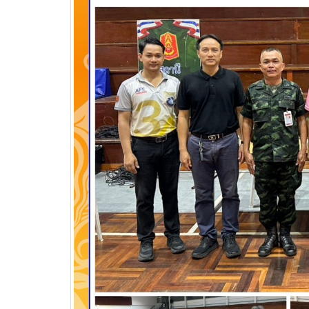
วท.อุบลฯ ต้อนรับผู้แทนจาก
บริษัท แบ็กส์บริการภาคพื้น
จำกัดร่วมมือทางวิชาการ
เพื่อพัฒนาศักยภาพผู้เรียนสู่ภาคอุสา
สถานศึ
หกรรมการบิน
อาชีวศ
วท.อุบลฯ นำนักเรียน
นักศึกษา เข้ารับการทดสอบ
เพื่อจัดทำใบขับขี่รถ
จักรยานยนต์ ภายใต้โครงการเทคนิค
อุบล คนรุ่นใหม่ มีใบขับขี่
บริษัท แลคตาซอย จำกัด
มอบให้แก่นักเรียน นักศึกษา
วิทยาลัยเทคนิคอุบลราชธานี