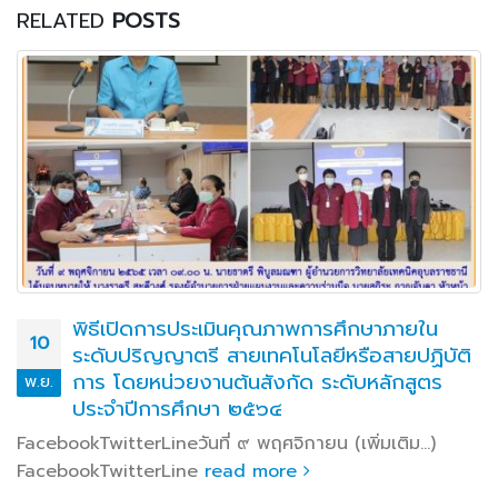
RELATED
POSTS
พิธีเปิดการประเมินคุณภาพการศึกษาภายใน
10
ระดับปริญญาตรี สายเทคโนโลยีหรือสายปฏิบัติ
การ โดยหน่วยงานต้นสังกัด ระดับหลักสูตร
พ.ย.
ประจำปีการศึกษา ๒๕๖๔
FacebookTwitterLineวันที่ ๙ พฤศจิกายน (เพิ่มเติม…)
FacebookTwitterLine
read more