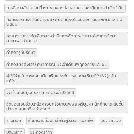
การศึกษาอัตราส่วนที่เหมาะสมของวัสดุจากธรรมชาติในการบำบัดน้ำทิ้ง
กิจกรรมรณรงค์ต่อต้านยาเสพติด เนื่องในวันต่อต้านยาเสพติดโลก ปี
๒๕๖๒
คณะกรรมการคัดเลือกและดำเนินการจัดการประกวดโคงการวิทยา
ศาสตร์อาชีวศึกษา
คำสั่งครูที่ปรึกษา
คำสั่งแต่งตั้งเวรรักษาการณ์ ประจำเดือนพฤศจิกายน2562
ค่าใช้จ่ายในการลงทะเบียนเรียน ระดับปวส. ภาคเรียนที่2/62(ฉบับ
แก้ไข)
จัดทำแผนปฏิบัติอราชการ ประจำปี2563
จัดมอบเงินช่วยเหลือครอบครัวนายนพพร ศรีบุปผา นักศึกษาระดับชั้น
ปวช.๓ แผนกวิชาช่างยนต์
ช่างยนต์
ซื้อเครื่องมือประจำตัวผู้เรียนสายอาชีพ
บริจาคเลือด
ปฐมนิเทศ
ประกวดราคา