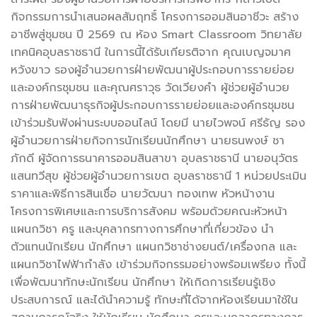
กิจกรรมการนำเสนอผลสัมฤทธิ์ โครงการ
ออมสินอาชีวะ สร้าง
อาชีพสู่ชุมชน ปี 2569 ณ ห้อง Smart Classroom วิทยาลัย
เทคนิคอุบลราชธานี ในการนี้ได้รับเกียรติจาก คุณเบญจมาศ
หวังขาว รองผู้อำนวยการฝ่ายพัฒนาผู้ประกอบการรายย่อย
และองค์กรชุมชน และคุณศราวุธ วัดเวียงคำ ผู้ช่วยผู้อำนวย
การฝ่ายพัฒนาธุรกิจผู้ประกอบการรายย่อยและองค์กรชุมชน
เข้าร่วมรับฟังผ่านระบบออนไลน์ โดยมี นายไวพจน์ ศรีธัญ รอง
ผู้อำนวยการฝ่ายกิจการนักเรียนนักศึกษา นายธนพงษ์ ชา
ภักดี ผู้จัดการธนาคารออมสินสาขา อุบลราชธานี นายอนุวัตร
แสนทวีสุข ผู้ช่วยผู้อำนวยการเขต อุบลราชธานี 1 หน่วยประเมิน
ราคาและพิธีการสินเชื่อ นายวัฒนา ทองเทพ หัวหน้างาน
โครงการพิเศษและการบริการสังคม พร้อมด้วยคณะหัวหน้า
แผนกวิชา ครู และบุคลากรทางการศึกษาที่เกี่ยวข้อง นำ
ตัวแทนนักเรียน นักศึกษา แผนกวิชาช่างยนต์/เครื่องกล และ
แผนกวิชาไฟฟ้ากำลัง เข้าร่วมกิจกรรมอย่างพร้อมเพรียง ทั้งนี้
เพื่อพัฒนาทักษะนักเรียน นักศึกษา ให้เกิดการเรียนรู้เชิง
ประสบการณ์ และได้นำความรู้ ทักษะที่ได้จากห้องเรียนมาใช้ใน