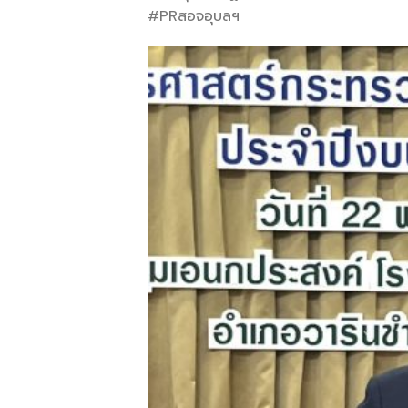
#PRสอจอุบลฯ