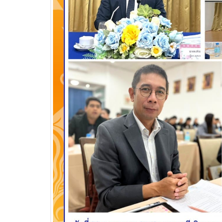
วท.อุบลฯ ต้อนรับผู้แทนจาก
บริษัท แบ็กส์บริการภาคพื้น
จำกัดร่วมมือทางวิชาการ
เพื่อพัฒนาศักยภาพผู้เรียนสู่ภาคอุสา
สถานศึ
หกรรมการบิน
อาชีวศ
วท.อุบลฯ นำนักเรียน
นักศึกษา เข้ารับการทดสอบ
เพื่อจัดทำใบขับขี่รถ
จักรยานยนต์ ภายใต้โครงการเทคนิค
อุบล คนรุ่นใหม่ มีใบขับขี่
บริษัท แลคตาซอย จำกัด