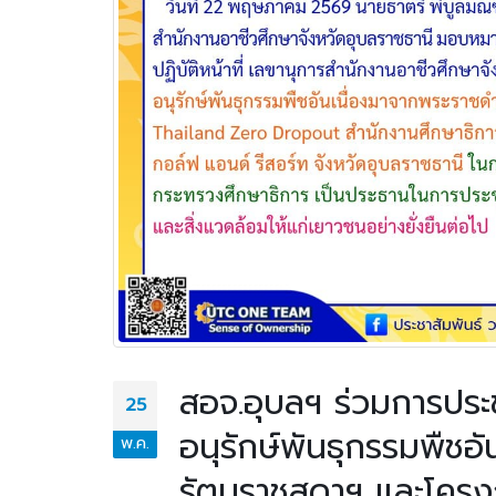
มอบให้แก่นักเรียน นักศึกษา
วิทยาลัยเทคนิคอุบลราชธานี
สอจ.อุบลฯ ร่วมการประช
25
อนุรักษ์พันธุกรรมพืชอ
พ.ค.
รัตนราชสุดาฯ และโครง