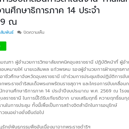
านศึกษาธิการภาค 14 ประจำ
69 ณ
สัมพันธ์
ปิดความเห็น
บน สอจ.อุบลฯ ร่วมการประชุมเชิงปฏิบัติการ ขับเค
โครงการอนุรักษ์พันธุกรรมพืชอันเนื่องมาจากพระ
สมเด็จพระเทพรัตนราชสุดาฯ และโครงการขับเคลื
e
ดำเนินงาน Thailand Zero Dropout สำนักงานศ
ภาค 14 ประจำปีงบประมาณ พ.ศ. 2569 ณ
บูลมณฑา
ผู้อำนวยการวิทยาลัยเทคนิคอุบลราชธานี ปฏิบัติหน้าที่ ผู้
 มอบหมายให้ นายเฉลิมพล แก้วพรหม รองผู้อำนวยการฝ่ายยุทธศาส
าชีวศึกษาจังหวัดอุบลราชธานี เข้าร่วมการประชุมเชิงปฏิบัติการขับเ
าจากพระราชดำริสมเด็จพระเทพรัตนราชสุดาฯ และโครงการขับเคลื่อน
นักงานศึกษาธิการภาค 14 ประจำปีงบประมาณ พ.ศ. 2569 ณ โรงแ
ลราชธานี ในการนี้ได้รับเกียรติจาก นายเสริมฤทธิ์ หวายฤทธิ์ธนกุล 
นการประชุม ทั้งนี้เพื่อเป็นการสร้างจิตสำนึกในการอนุรักษ์
าวชนอย่างยั่งยืนต่อไป
นุรักษ์พันธุกรรมพืชอันเนื่องมาจากพระราชดำริฯ