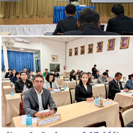
วท.อุบลฯ ต้อนรับคณะ
ประกาศวิทยาลัยเทคน
กรรมการติดตามการ
อุบลราชธานี การรับบุคคลเข้าศ
ติดตามการดำเนินงานของ
ปีการศึกษา 2563 ประเภทโคว
กษาในการขับเคลื่อนการจัดการ
ึกษา ปีงบประมาณ พ.ศ. 2569
วท.อุบลฯ จัดประชุมเพ
ความเข้าใจ เกี่ยวกับค
Maintenance Trai
Organisation Exposition 
วท.อุบลฯ ลงนามบัน
เข้าใจร่วมมือ (MOU)
บริษัท ทีเจซี คอร์ปอเร
จำกัด เพื่อการเรียนการสอน