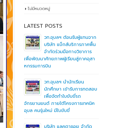
ไม่มีหมวดหมู่
LATEST POSTS
ิ
วท.อุบลฯ ต้อนรับผู้แทนจาก
ึกษาต่อ
บริษัท แบ็กส์บริการภาคพื้น
ตา
จำกัดร่วมมือทางวิชาการ
เพื่อพัฒนาศักยภาพผู้เรียนสู่ภาคอุสา
สถานศึกษา
หกรรมการบิน
อาชีวศึก
ื่อสร้าง
ู่มือ
ning
วท.อุบลฯ นำนักเรียน
(MTOE)
นักศึกษา เข้ารับการทดสอบ
เพื่อจัดทำใบขับขี่รถ
จักรยานยนต์ ภายใต้โครงการเทคนิค
ทึกความ
อุบล คนรุ่นใหม่ มีใบขับขี่
 ร่วมกับ
ชั่น
บริษัท แลคตาซอย จำกัด