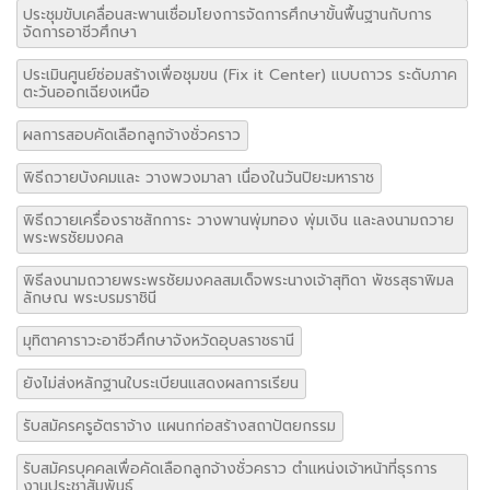
ประชุมขับเคลื่อนสะพานเชื่อมโยงการจัดการศึกษาขั้นพื้นฐานกับการ
จัดการอาชีวศึกษา
ประเมินศูนย์ซ่อมสร้างเพื่อชุมขน (Fix it Center) แบบถาวร ระดับภาค
ตะวันออกเฉียงเหนือ
ผลการสอบคัดเลือกลูกจ้างชั่วคราว
พิธีถวายบังคมและ วางพวงมาลา เนื่องในวันปิยะมหาราช
พิธีถวายเครื่องราชสักการะ วางพานพุ่มทอง พุ่มเงิน และลงนามถวาย
พระพรชัยมงคล
พิธีลงนามถวายพระพรชัยมงคลสมเด็จพระนางเจ้าสุทิดา พัชรสุธาพิมล
ลักษณ พระบรมราชินี
มุทิตาคาราวะอาชีวศึกษาจังหวัดอุบลราชธานี
ยังไม่ส่งหลักฐานใบระเบียนแสดงผลการเรียน
รับสมัครครูอัตราจ้าง แผนกก่อสร้างสถาปัตยกรรม
รับสมัครบุคคลเพื่อคัดเลือกลูกจ้างชั่วคราว ตำแหน่งเจ้าหน้าที่ธุรการ
งานประชาสัมพันธ์