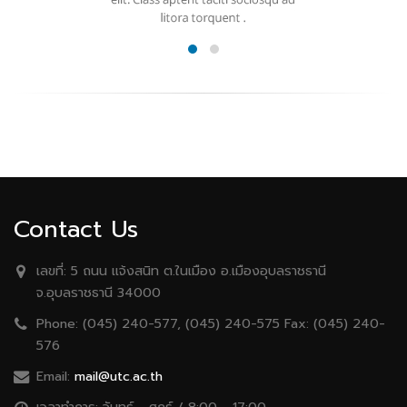
Contact Us
เลขที่:
5 ถนน เเจ้งสนิท ต.ในเมือง อ.เมืองอุบลราชธานี
จ.อุบลราชธานี 34000
Phone:
(045) 240-577, (045) 240-575 Fax: (045) 240-
576
Email:
mail@utc.ac.th
เวลาทำการ:
จันทร์ - ศุกร์ / 8:00 - 17:00