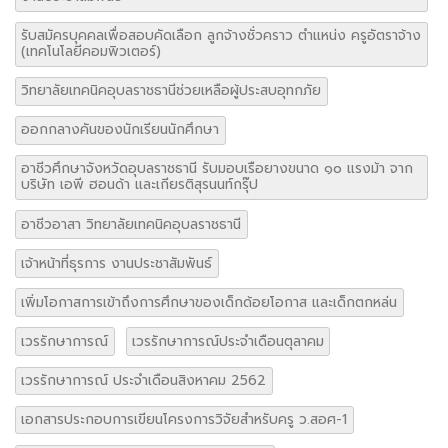
รับสมัครบุคคลเพื่อสอบคัดเลือก ลูกจ้างชั่วคราว ตำแหน่ง ครูอัตราจ้าง
(เทคโนโลยีคอมพิวเตอร์)
วิทยาลัยเทคนิคอุบลราชธานีช่วยเหลือผู้ประสบอุทกภัย
ออกกลางคันของนักเรียนนักศึกษา
อาชีวศึกษาจังหวัดอุบลราชธานี รับมอบเรือยางขนาด ๑๐ แรงม้า จาก
บริษัท เอพี ฮอนด้า และเกียรติสุรนนท์กรุ๊ป
อาชีวอาสา วิทยาลัยเทคนิคอุบลราชธานี
เจ้าหน้าที่ธุรการ งานประชาสัมพันธ์
เพิ่มโอกาสการเข้าถึงการศึกษาของเด็กด้อยโอกาส และเด็กตกหล่น
เวรรักษาการณ์
เวรรักษาการณ์ประจำเดือนตุลาคม
เวรรักษาการณ์ ประจำเดือนสิงหาคม 2562
เอกสารประกอบการเขียนโครงการวิจัยสำหรับครู ว.สอศ-1