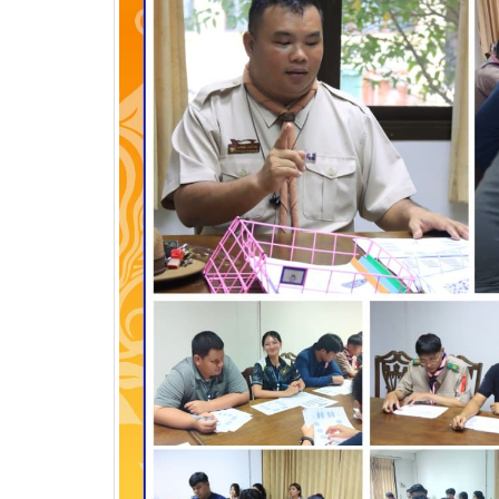
บริษัท แบ็กส์บริการภาคพื้น
จำกัดร่วมมือทางวิชาการ
เพื่อพัฒนาศักยภาพผู้เรียนสู่ภาคอุสา
สถานศึ
หกรรมการบิน
อาชีวศ
วท.อุบลฯ นำนักเรียน
นักศึกษา เข้ารับการทดสอบ
เพื่อจัดทำใบขับขี่รถ
จักรยานยนต์ ภายใต้โครงการเทคนิค
อุบล คนรุ่นใหม่ มีใบขับขี่
บริษัท แลคตาซอย จำกัด
มอบให้แก่นักเรียน นักศึกษา
วิทยาลัยเทคนิคอุบลราชธานี