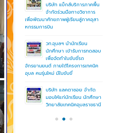
ึกษาต่อ
บริษัท แบ็กส์บริการภาคพื้น
ตา
จำกัดร่วมมือทางวิชาการ
เพื่อพัฒนาศักยภาพผู้เรียนสู่ภาคอุสา
สถานศึกษา
หกรรมการบิน
อาชีวศึก
ื่อสร้าง
ู่มือ
ning
วท.อุบลฯ นำนักเรียน
(MTOE)
นักศึกษา เข้ารับการทดสอบ
เพื่อจัดทำใบขับขี่รถ
จักรยานยนต์ ภายใต้โครงการเทคนิค
ทึกความ
อุบล คนรุ่นใหม่ มีใบขับขี่
 ร่วมกับ
ชั่น
บริษัท แลคตาซอย จำกัด
มอบให้แก่นักเรียน นักศึกษา
วิทยาลัยเทคนิคอุบลราชธานี