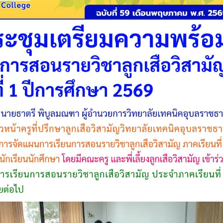
วท.อุบลฯ ต้อนรับคณะ
ประกาศวิทยาลัยเทคน