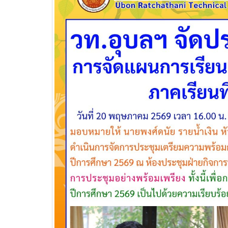
วท.อุบลฯ ต้อนรับผู้แทนจาก