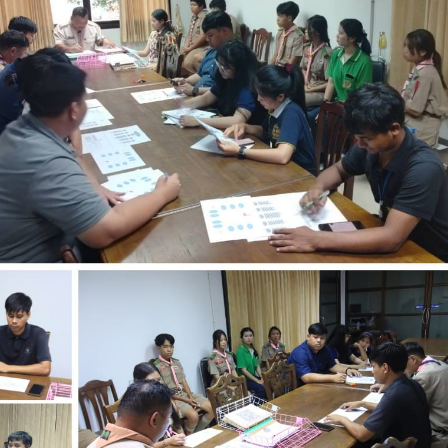
กรรมการติดตามการ
อุบลราชธานี การรับบุคคลเข้าศ
ติดตามการดำเนินงานของ
ปีการศึกษา 2563 ประเภทโคว
กษาในการขับเคลื่อนการจัดการ
ึกษา ปีงบประมาณ พ.ศ. 2569
วท.อุบลฯ จัดประชุมเพ
ความเข้าใจ เกี่ยวกับค
Maintenance Trai
Organisation Exposition 
วท.อุบลฯ ลงนามบัน
เข้าใจร่วมมือ (MOU)
บริษัท ทีเจซี คอร์ปอเร
จำกัด เพื่อการเรียนการสอน
อาชีวศึกษา