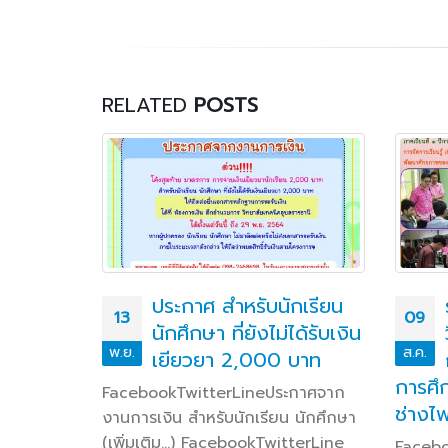
RELATED
POSTS
กรรมหน้า
ประกาศ สำหรับนักเรียน
13
09
องภาค
นักศึกษา ที่ยังไม่ได้รับเงิน
พ.ย.
ส.ค.
เยียวยา 2,000 บาท
การศึ
่ 3
FacebookTwitterLineประกาศจาก
ช่างไ
.30 น.
งานการเงิน สำหรับนักเรียน นักศึกษา
ำนวยการ
(เพิ่มเติม…) FacebookTwitterLine
Facebo