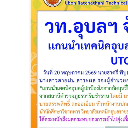
วท.อุบลฯ ต้อนรับผู้แทนจาก