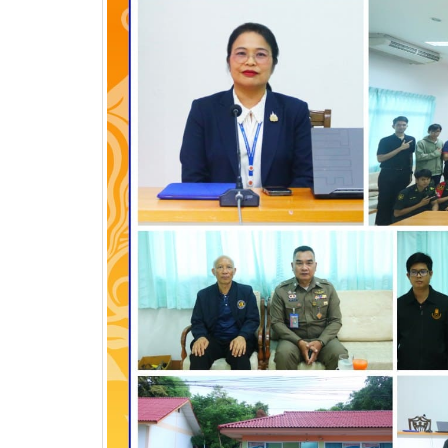
บริษัท แบ็กส์บริการภาคพื้น
จำกัดร่วมมือทางวิชาการ
เพื่อพัฒนาศักยภาพผู้เรียนสู่ภาคอุสา
สถานศึ
หกรรมการบิน
อาชีวศ
วท.อุบลฯ นำนักเรียน
นักศึกษา เข้ารับการทดสอบ
เพื่อจัดทำใบขับขี่รถ
จักรยานยนต์ ภายใต้โครงการเทคนิค
อุบล คนรุ่นใหม่ มีใบขับขี่
บริษัท แลคตาซอย จำกัด
มอบให้แก่นักเรียน นักศึกษา
วิทยาลัยเทคนิคอุบลราชธานี