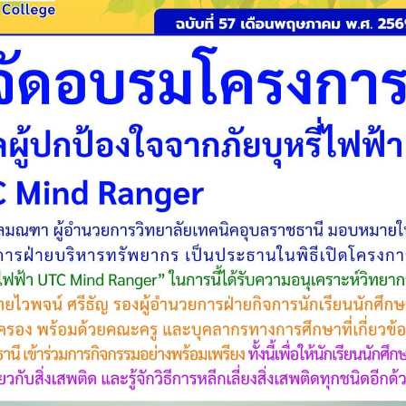
วท.อุบลฯ ต้อนรับคณะ
ประกาศวิทยาลัยเทคน