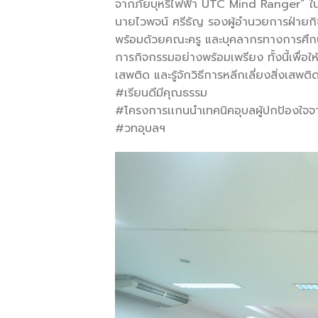
จากภัยบุหรี่ไฟฟ้า UTC Mind Ranger” ใน
นายไวพจน์ ศรีธัญ รองผู้อำนวยการฝ่ายกิ
พร้อมด้วยคณะครู และบุคลากรทางการศึกษาท
การกิจกรรมอย่างพร้อมเพรียง ทั้งนี้เพื่อใ
เสพติด และรู้จักวิธีการหลีกเลี่ยงสิ่งเสพต
#เรียนดีมีคุณธรรม
#โครงการเเกนนำเทคนิคอุบลผู้ปกป้องใจจ
#วทอุบลฯ