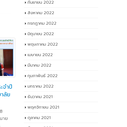
กันยายน 2022
สิงหาคม 2022
กรกฎาคม 2022
มิถุนายน 2022
พฤษภาคม 2022
เมษายน 2022
มีนาคม 2022
กุมภาพันธ์ 2022
ะจำปี
วท.อุบลฯ ออกแนะแนว
มกราคม 2022
23
ยาลัย
ศึกษาต่อการรับสมัคร
กา
ธันวาคม 2021
20
ธ.ค.
นักเรียน นักศึกษารอบ
พร
พฤศจิกายน 2021
โควตา ปีการศึกษา ๒๕๖๖ ณ
ธ.ค.
นั
28
โรงเรียงทุ่งเทิงยิ่งวัฒนา
อาชีวศึก
ตุลาคม 2021
 นาย
พระราชท
ร
FacebookTwitterLineวันที่ ๒๒