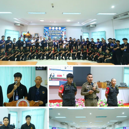
กรรมการติดตามการ
อุบลราชธานี การรับบุคคลเข้าศ
ติดตามการดำเนินงานของ
ปีการศึกษา 2563 ประเภทโคว
กษาในการขับเคลื่อนการจัดการ
ึกษา ปีงบประมาณ พ.ศ. 2569
วท.อุบลฯ จัดประชุมเพ
ความเข้าใจ เกี่ยวกับค
Maintenance Trai
Organisation Exposition 
วท.อุบลฯ ลงนามบัน
เข้าใจร่วมมือ (MOU)
บริษัท ทีเจซี คอร์ปอเร
จำกัด เพื่อการเรียนการสอน
อาชีวศึกษา