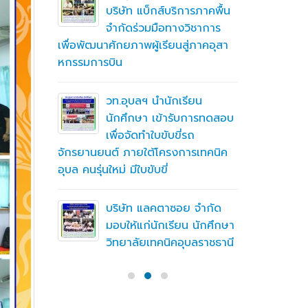
ึกษาต่อ
บริษัท แบ็กส์บริการภาคพื้น
ตา
จำกัดร่วมมือทางวิชาการ
เพื่อพัฒนาศักยภาพผู้เรียนสู่ภาคอุสา
สถานศึกษา
หกรรมการบิน
อาชีวศึก
ื่อสร้าง
ู่มือ
ning
วท.อุบลฯ นำนักเรียน
(MTOE)
นักศึกษา เข้ารับการทดสอบ
เพื่อจัดทำใบขับขี่รถ
จักรยานยนต์ ภายใต้โครงการเทคนิค
ทึกความ
อุบล คนรุ่นใหม่ มีใบขับขี่
 ร่วมกับ
ชั่น
บริษัท แลคตาซอย จำกัด
มอบให้แก่นักเรียน นักศึกษา
วิทยาลัยเทคนิคอุบลราชธานี