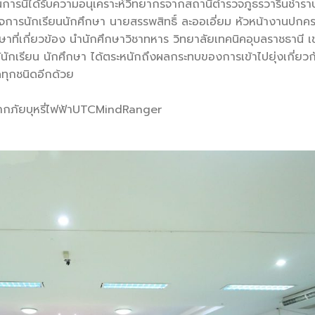
การนี้ได้รับความอนุเคราะห์วิทยากรจากสถานีตำรวจภูธรวารินชำรา
จการนักเรียนนักศึกษา นายสรรพสิทธิ์ ละออเอี่ยม หัวหน้างานปกค
ี่เกี่ยวข้อง นำนักศึกษาวิชาทหาร วิทยาลัยเทคนิคอุบลราชธานี เข
ห้นักเรียน นักศึกษา ได้ตระหนักถึงผลกระทบของการเข้าไปยุ่งเกี่ยวกั
ิดทุกชนิดอีกด้วย
ากภัยบุหรี่ไฟฟ้าUTCMindRanger