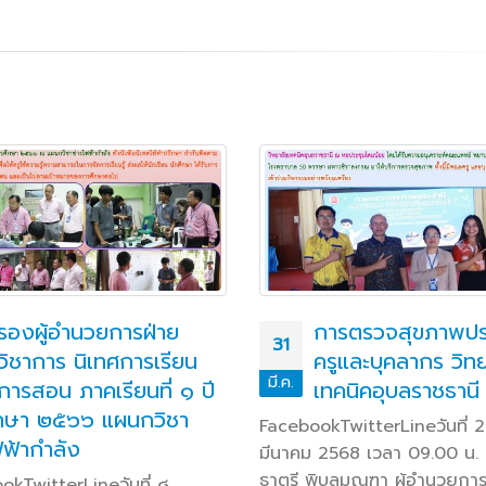
รองผู้อำนวยการฝ่าย
การตรวจสุขภาพปร
31
วิชาการ นิเทศการเรียน
ครูและบุคลากร วิท
มี.ค.
การสอน ภาคเรียนที่ ๑ ปี
เทคนิคอุบลราชธานี
กษา ๒๕๖๖ แผนกวิชา
FacebookTwitterLineวันที่ 
ฟฟ้ากำลัง
มีนาคม 2568 เวลา 09.00 น.
ธาตรี พิบูลมณฑา ผู้อำนวยกา
okTwitterLineวันที่ ๘