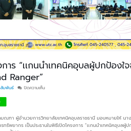
การ “เเกนนำเทคนิคอุบลผู้ปกป้องใ
ind Ranger”
สัมพันธ์
ปิดความเห็น
บน วท.อุบลฯ จัดอบรมโครงการ “เเกนนำเทคนิคอุบ
ปกป้องใจจากภัยบุหรี่ไฟฟ้า UTC Mind Ranger”
e
ลมณฑา ผู้อำนวยการวิทยาลัยเทคนิคอุบลราชธานี มอบหมายให้ นา
ทรัพยากร เป็นประธานในพิธีเปิดโครงการ “เเกนนำเทคนิคอุบลผู้ป