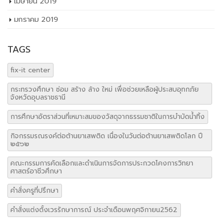
เมษายน 2019
มกราคม 2019
TAGS
fix-it center
กระทรวงศึกษา ซ่อม สร้าง ล้าง ใหม่ เพื่อช่วยเหลือผู้ประสบอุทกภัย
จังหวัดอุบลราชธานี
การศึกษาอัตราส่วนที่เหมาะสมของวัสดุจากธรรมชาติในการบำบัดน้ำทิ้ง
กิจกรรมรณรงค์ต่อต้านยาเสพติด เนื่องในวันต่อต้านยาเสพติดโลก ปี
๒๕๖๒
คณะกรรมการคัดเลือกและดำเนินการจัดการประกวดโคงการวิทยา
ศาสตร์อาชีวศึกษา
คำสั่งครูที่ปรึกษา
คำสั่งแต่งตั้งเวรรักษาการณ์ ประจำเดือนพฤศจิกายน2562