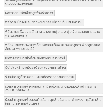
ตะวันออกเฉียงเหนือ
ผลการสอบคัดเลือกลูกจ้างชั่วคราว
พิธีถวายบังคมและ วางพวงมาลา เนื่องในวันปิยะมหาราช
พิธีถวายเครื่องราชสักการะ วางพานพุ่มทอง พุ่มเงิน และลงนามถวาย
พระพรชัยมงคล
พิธีลงนามถวายพระพรชัยมงคลสมเด็จพระนางเจ้าสุทิดา พัชรสุธาพิมล
ลักษณ พระบรมราชินี
มุทิตาคาราวะอาชีวศึกษาจังหวัดอุบลราชธานี
ยังไม่ส่งหลักฐานใบระเบียนแสดงผลการเรียน
รับสมัครครูอัตราจ้าง แผนกก่อสร้างสถาปัตยกรรม
รับสมัครบุคคลเพื่อคัดเลือกลูกจ้างชั่วคราว ตำแหน่งเจ้าหน้าที่ธุรการ
งานประชาสัมพันธ์
รับสมัครบุคคลเพื่อสอบคัดเลือก ลูกจ้างชั่วคราว ตำแหน่ง ครูอัตราจ้าง
(เทคโนโลยีคอมพิวเตอร์)