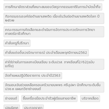
การศึกษาอัตราส่วนที่เหมาะสมของวัสดุจากธรรมชาติในการบำบัดน้ำทิ้ง
กิจกรรมรณรงค์ต่อต้านยาเสพติด เนื่องในวันต่อต้านยาเสพติดโลก ปี
๒๕๖๒
คณะกรรมการคัดเลือกและดำเนินการจัดการประกวดโคงการวิทยา
ศาสตร์อาชีวศึกษา
คำสั่งครูที่ปรึกษา
คำสั่งแต่งตั้งเวรรักษาการณ์ ประจำเดือนพฤศจิกายน2562
ค่าใช้จ่ายในการลงทะเบียนเรียน ระดับปวส. ภาคเรียนที่2/62(ฉบับ
แก้ไข)
จัดทำแผนปฏิบัติอราชการ ประจำปี2563
จัดมอบเงินช่วยเหลือครอบครัวนายนพพร ศรีบุปผา นักศึกษาระดับชั้น
ปวช.๓ แผนกวิชาช่างยนต์
ช่างยนต์
ซื้อเครื่องมือประจำตัวผู้เรียนสายอาชีพ
บริจาคเลือด
ปฐมนิเทศ
ประกวดราคา