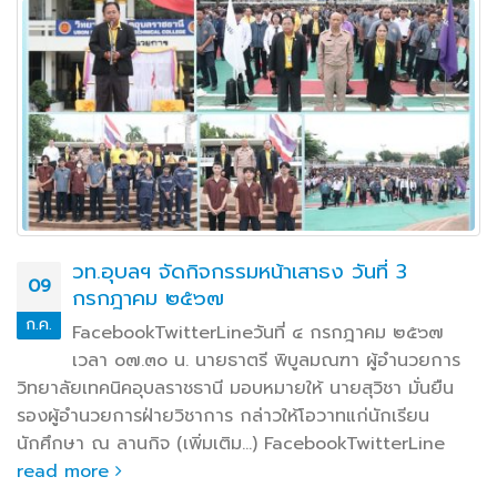
วท.อุบลฯ จัดกิจกรรมหน้าเสาธง วันที่ 3
09
กรกฎาคม ๒๕๖๗
ก.ค.
FacebookTwitterLineวันที่ ๔ กรกฎาคม ๒๕๖๗
เวลา ๐๗.๓๐ น. นายธาตรี พิบูลมณฑา ผู้อำนวยการ
วิทยาลัยเทคนิคอุบลราชธานี มอบหมายให้ นายสุวิชา มั่นยืน
รองผู้อำนวยการฝ่ายวิชาการ กล่าวให้โอวาทแก่นักเรียน
นักศึกษา ณ ลานกิจ (เพิ่มเติม…) FacebookTwitterLine
read more