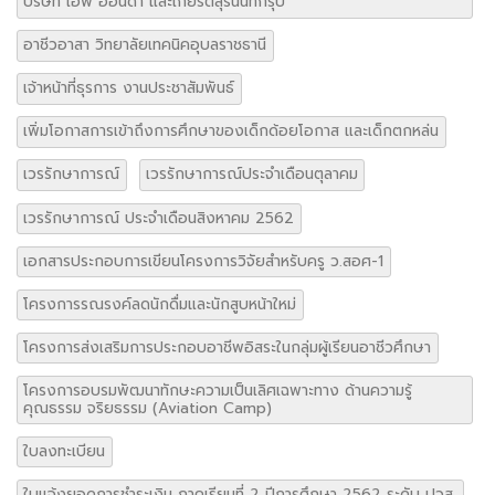
บริษัท เอพี ฮอนด้า และเกียรติสุรนนท์กรุ๊ป
อาชีวอาสา วิทยาลัยเทคนิคอุบลราชธานี
เจ้าหน้าที่ธุรการ งานประชาสัมพันธ์
เพิ่มโอกาสการเข้าถึงการศึกษาของเด็กด้อยโอกาส และเด็กตกหล่น
เวรรักษาการณ์
เวรรักษาการณ์ประจำเดือนตุลาคม
เวรรักษาการณ์ ประจำเดือนสิงหาคม 2562
เอกสารประกอบการเขียนโครงการวิจัยสำหรับครู ว.สอศ-1
โครงการรณรงค์ลดนักดื่มและนักสูบหน้าใหม่
โครงการส่งเสริมการประกอบอาชีพอิสระในกลุ่มผู้เรียนอาชีวศึกษา
โครงการอบรมพัฒนาทักษะความเป็นเลิศเฉพาะทาง ด้านความรู้
คุณธรรม จริยธรรม (Aviation Camp)
ใบลงทะเบียน
ใบแจ้งยอดการชำระเงิน ภาคเรียนที่ 2 ปีการศึกษา 2562 ระดับ ปวส.