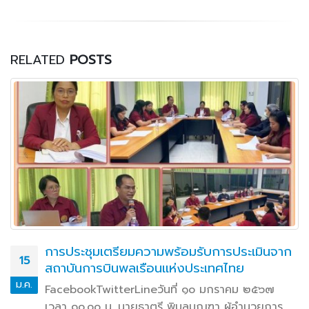
RELATED
POSTS
การประชุมเตรียมความพร้อมรับการประเมินจาก
15
สถาบันการบินพลเรือนแห่งประเทศไทย
ม.ค.
FacebookTwitterLineวันที่ ๑๐ มกราคม ๒๕๖๗
เวลา ๑๐.๐๐ น. นายธาตรี พิบูลมณฑา ผู้อำนวยการ