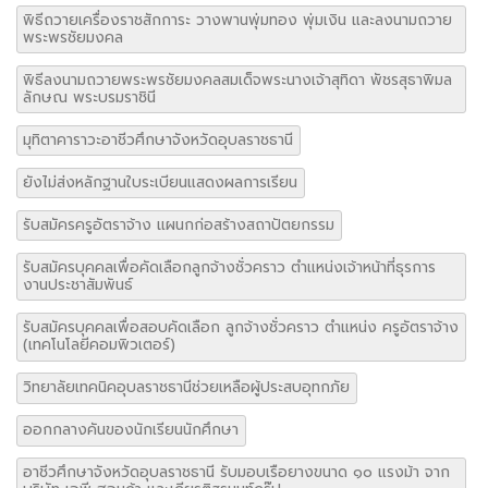
พิธีถวายเครื่องราชสักการะ วางพานพุ่มทอง พุ่มเงิน และลงนามถวาย
พระพรชัยมงคล
พิธีลงนามถวายพระพรชัยมงคลสมเด็จพระนางเจ้าสุทิดา พัชรสุธาพิมล
ลักษณ พระบรมราชินี
มุทิตาคาราวะอาชีวศึกษาจังหวัดอุบลราชธานี
ยังไม่ส่งหลักฐานใบระเบียนแสดงผลการเรียน
รับสมัครครูอัตราจ้าง แผนกก่อสร้างสถาปัตยกรรม
รับสมัครบุคคลเพื่อคัดเลือกลูกจ้างชั่วคราว ตำแหน่งเจ้าหน้าที่ธุรการ
งานประชาสัมพันธ์
รับสมัครบุคคลเพื่อสอบคัดเลือก ลูกจ้างชั่วคราว ตำแหน่ง ครูอัตราจ้าง
(เทคโนโลยีคอมพิวเตอร์)
วิทยาลัยเทคนิคอุบลราชธานีช่วยเหลือผู้ประสบอุทกภัย
ออกกลางคันของนักเรียนนักศึกษา
อาชีวศึกษาจังหวัดอุบลราชธานี รับมอบเรือยางขนาด ๑๐ แรงม้า จาก