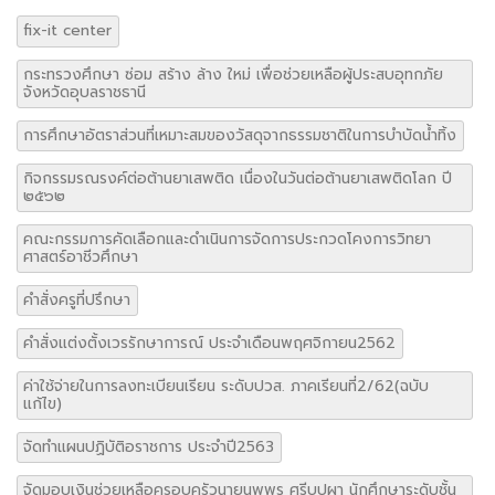
fix-it center
กระทรวงศึกษา ซ่อม สร้าง ล้าง ใหม่ เพื่อช่วยเหลือผู้ประสบอุทกภัย
จังหวัดอุบลราชธานี
การศึกษาอัตราส่วนที่เหมาะสมของวัสดุจากธรรมชาติในการบำบัดน้ำทิ้ง
กิจกรรมรณรงค์ต่อต้านยาเสพติด เนื่องในวันต่อต้านยาเสพติดโลก ปี
๒๕๖๒
คณะกรรมการคัดเลือกและดำเนินการจัดการประกวดโคงการวิทยา
ศาสตร์อาชีวศึกษา
คำสั่งครูที่ปรึกษา
คำสั่งแต่งตั้งเวรรักษาการณ์ ประจำเดือนพฤศจิกายน2562
ค่าใช้จ่ายในการลงทะเบียนเรียน ระดับปวส. ภาคเรียนที่2/62(ฉบับ
แก้ไข)
จัดทำแผนปฏิบัติอราชการ ประจำปี2563
จัดมอบเงินช่วยเหลือครอบครัวนายนพพร ศรีบุปผา นักศึกษาระดับชั้น