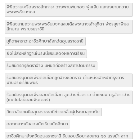
พิธีถวายเครื่องราชสักการะ วางพานพุ่มทอง พุ่มเงิน และลงนามถวาย
พระพรชัยมงคล
พิธีลงนามถวายพระพรชัยมงคลสมเด็จพระนางเจ้าสุทิดา พัชรสุธาพิมล
ลักษณ พระบรมราชินี
มุทิตาคาราวะอาชีวศึกษาจังหวัดอุบลราชธานี
ยังไม่ส่งหลักฐานใบระเบียนแสดงผลการเรียน
รับสมัครครูอัตราจ้าง แผนกก่อสร้างสถาปัตยกรรม
รับสมัครบุคคลเพื่อคัดเลือกลูกจ้างชั่วคราว ตำแหน่งเจ้าหน้าที่ธุรการ
งานประชาสัมพันธ์
รับสมัครบุคคลเพื่อสอบคัดเลือก ลูกจ้างชั่วคราว ตำแหน่ง ครูอัตราจ้าง
(เทคโนโลยีคอมพิวเตอร์)
วิทยาลัยเทคนิคอุบลราชธานีช่วยเหลือผู้ประสบอุทกภัย
ออกกลางคันของนักเรียนนักศึกษา
อาชีวศึกษาจังหวัดอุบลราชธานี รับมอบเรือยางขนาด ๑๐ แรงม้า จาก