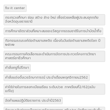
fix-it center
กระทรวงศึกษา ซ่อม สร้าง ล้าง ใหม่ เพื่อช่วยเหลือผู้ประสบอุทกภัย
จังหวัดอุบลราชธานี
การศึกษาอัตราส่วนที่เหมาะสมของวัสดุจากธรรมชาติในการบำบัดน้ำทิ้ง
กิจกรรมรณรงค์ต่อต้านยาเสพติด เนื่องในวันต่อต้านยาเสพติดโลก ปี
๒๕๖๒
คณะกรรมการคัดเลือกและดำเนินการจัดการประกวดโคงการวิทยา
ศาสตร์อาชีวศึกษา
คำสั่งครูที่ปรึกษา
คำสั่งแต่งตั้งเวรรักษาการณ์ ประจำเดือนพฤศจิกายน2562
ค่าใช้จ่ายในการลงทะเบียนเรียน ระดับปวส. ภาคเรียนที่2/62(ฉบับ
แก้ไข)
จัดทำแผนปฏิบัติอราชการ ประจำปี2563