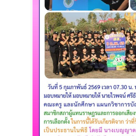
บริษัท แบ็กส์บริการภาคพื้น
จำกัดร่วมมือทางวิชาการ
เพื่อพัฒนาศักยภาพผู้เรียนสู่ภาคอุสา
สถานศึ
หกรรมการบิน
อาชีวศ
วท.อุบลฯ นำนักเรียน
นักศึกษา เข้ารับการทดสอบ
เพื่อจัดทำใบขับขี่รถ
จักรยานยนต์ ภายใต้โครงการเทคนิค
อุบล คนรุ่นใหม่ มีใบขับขี่
บริษัท แลคตาซอย จำกัด
มอบให้แก่นักเรียน นักศึกษา
วิทยาลัยเทคนิคอุบลราชธานี