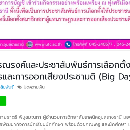
รณรงค์และประชาสัมพันธ์การเลือกตั้
รและการออกเสียงประชามติ (Big Da
สัมพันธ์
ปิดความเห็น
บน วท.อุบลฯ ร่วมกิจกรรมรณรงค์และประชาสัมพ
เลือกตั้งสมาชิกสภาผู้แทนราษฎรและการออกเสีย
(Big Day)
e
. นายธาตรี พิบูลมณฑา ผู้อำนวยการวิทยาลัยเทคนิคอุบลราชธานี 
ายพัฒนากิจการนักเรียน
นักศึกษา พร้อมด้วยคณะครู และนักศึกษา