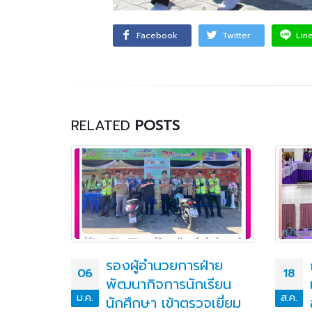
Facebook
Twitter
Lin
RELATED
POSTS
ันทักษะ
รองผู้อำนวยการฝ่าย
06
18
ิดและการ
พัฒนากิจการนักเรียน
ม.ค.
ส.ค.
ม
นักศึกษา เข้าตรวจเยี่ยม