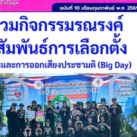
วท.อุบลฯ ต้อนรับคณะ
ประกาศวิทยาลัยเทคน