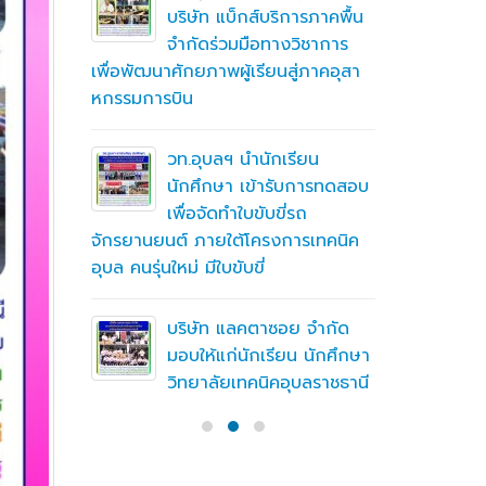
ึกษาต่อ
บริษัท แบ็กส์บริการภาคพื้น
ตา
จำกัดร่วมมือทางวิชาการ
เพื่อพัฒนาศักยภาพผู้เรียนสู่ภาคอุสา
สถานศึกษา
หกรรมการบิน
อาชีวศึก
ื่อสร้าง
ู่มือ
ning
วท.อุบลฯ นำนักเรียน
(MTOE)
นักศึกษา เข้ารับการทดสอบ
เพื่อจัดทำใบขับขี่รถ
จักรยานยนต์ ภายใต้โครงการเทคนิค
ทึกความ
อุบล คนรุ่นใหม่ มีใบขับขี่
 ร่วมกับ
ชั่น
บริษัท แลคตาซอย จำกัด
มอบให้แก่นักเรียน นักศึกษา
วิทยาลัยเทคนิคอุบลราชธานี