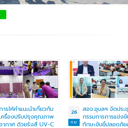
e
การให้คำแนะนำเกี่ยวกับ
สอจ.อุบลฯ จัดประ
26
เครื่องปรับปรุงคุณภาพ
กรรมการการแข่งขั
ก.ย.
อากาศ ด้วยรังสี UV-C
ทักษะขับขี่ปลอดภั