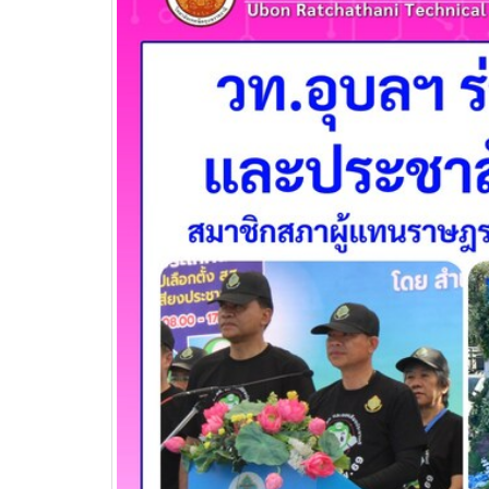
วท.อุบลฯ ต้อนรับผู้แทนจาก