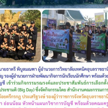
กรรมการติดตามการ
อุบลราชธานี การรับบุคคลเข้าศ
ติดตามการดำเนินงานของ
ปีการศึกษา 2563 ประเภทโคว
กษาในการขับเคลื่อนการจัดการ
ึกษา ปีงบประมาณ พ.ศ. 2569
วท.อุบลฯ จัดประชุมเพ
ความเข้าใจ เกี่ยวกับค
Maintenance Trai
Organisation Exposition 
วท.อุบลฯ ลงนามบัน
เข้าใจร่วมมือ (MOU)
บริษัท ทีเจซี คอร์ปอเร
จำกัด เพื่อการเรียนการสอน
อาชีวศึกษา