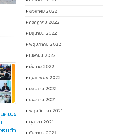
กันยายน 2022
สิงหาคม 2022
กรกฎาคม 2022
มิถุนายน 2022
พฤษภาคม 2022
เมษายน 2022
มีนาคม 2022
กุมภาพันธ์ 2022
มกราคม 2022
ธันวาคม 2021
ชุมคณะ
วท.อุบลฯ ร่วมประชุมคณะ
W
พฤศจิกายน 2021
29
14
น
กรมการจังหวัด
หล
ตุลาคม 2021
ก.ค.
ก.ย.
ยฮอนด้า
อุบลราชธานี หัวหน้าส่วน
Ba