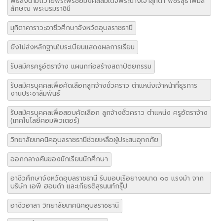
พิธีลงนามถวายพระพรชัยมงคลสมเด็จพระนางเจ้าสุทิดา พัชรสุธาพิมล
ลักษณ พระบรมราชินี
มุทิตาคาราวะอาชีวศึกษาจังหวัดอุบลราชธานี
ยังไม่ส่งหลักฐานใบระเบียนแสดงผลการเรียน
รับสมัครครูอัตราจ้าง แผนกก่อสร้างสถาปัตยกรรม
รับสมัครบุคคลเพื่อคัดเลือกลูกจ้างชั่วคราว ตำแหน่งเจ้าหน้าที่ธุรการ
งานประชาสัมพันธ์
รับสมัครบุคคลเพื่อสอบคัดเลือก ลูกจ้างชั่วคราว ตำแหน่ง ครูอัตราจ้าง
(เทคโนโลยีคอมพิวเตอร์)
วิทยาลัยเทคนิคอุบลราชธานีช่วยเหลือผู้ประสบอุทกภัย
ออกกลางคันของนักเรียนนักศึกษา
อาชีวศึกษาจังหวัดอุบลราชธานี รับมอบเรือยางขนาด ๑๐ แรงม้า จาก
บริษัท เอพี ฮอนด้า และเกียรติสุรนนท์กรุ๊ป
อาชีวอาสา วิทยาลัยเทคนิคอุบลราชธานี