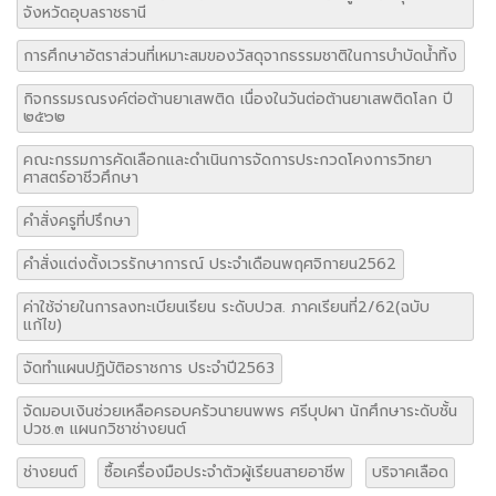
จังหวัดอุบลราชธานี
การศึกษาอัตราส่วนที่เหมาะสมของวัสดุจากธรรมชาติในการบำบัดน้ำทิ้ง
กิจกรรมรณรงค์ต่อต้านยาเสพติด เนื่องในวันต่อต้านยาเสพติดโลก ปี
๒๕๖๒
คณะกรรมการคัดเลือกและดำเนินการจัดการประกวดโคงการวิทยา
ศาสตร์อาชีวศึกษา
คำสั่งครูที่ปรึกษา
คำสั่งแต่งตั้งเวรรักษาการณ์ ประจำเดือนพฤศจิกายน2562
ค่าใช้จ่ายในการลงทะเบียนเรียน ระดับปวส. ภาคเรียนที่2/62(ฉบับ
แก้ไข)
จัดทำแผนปฏิบัติอราชการ ประจำปี2563
จัดมอบเงินช่วยเหลือครอบครัวนายนพพร ศรีบุปผา นักศึกษาระดับชั้น
ปวช.๓ แผนกวิชาช่างยนต์
ช่างยนต์
ซื้อเครื่องมือประจำตัวผู้เรียนสายอาชีพ
บริจาคเลือด