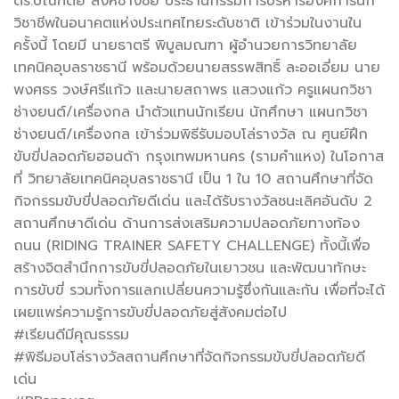
ดร.บัณฑิตย์ สิงห์ช่างชัย ประธานกรรมการบริหารองค์การนัก
วิชาชีพในอนาคตแห่งประเทศไทยระดับชาติ เข้าร่วมในงานใน
ครั้งนี้ โดยมี นายธาตรี พิบูลมณฑา ผู้อำนวยการวิทยาลัย
เทคนิคอุบลราชธานี พร้อมด้วยนายสรรพสิทธิ์ ละออเอี่ยม นาย
พงศธร วงษ์ศรีแก้ว และนายสถาพร แสวงแก้ว ครูแผนกวิชา
ช่างยนต์/เครื่องกล นำตัวแทนนักเรียน นักศึกษา แผนกวิชา
ช่างยนต์/เครื่องกล เข้าร่วมพิธีรับมอบโล่รางวัล ณ ศูนย์ฝึก
ขับขี่ปลอดภัยฮอนด้า กรุงเทพมหานคร (รามคำแหง) ในโอกาส
ที่ วิทยาลัยเทคนิคอุบลราชธานี เป็น 1 ใน 10 สถานศึกษาที่จัด
กิจกรรมขับขี่ปลอดภัยดีเด่น และได้รับรางวัลชนะเลิศอันดับ 2
สถานศึกษาดีเด่น ด้านการส่งเสริมความปลอดภัยทางท้อง
ถนน (RIDING TRAINER SAFETY CHALLENGE) ทั้งนี้เพื่อ
สร้างจิตสำนึกการขับขี่ปลอดภัยในเยาวชน และพัฒนาทักษะ
การขับขี่ รวมทั้งการแลกเปลี่ยนความรู้ซึ่งกันและกัน เพื่อที่จะได้
เผยแพร่ความรู้การขับขี่ปลอดภัยสู่สังคมต่อไป
#เรียนดีมีคุณธรรม
#พิธีมอบโล่รางวัลสถานศึกษาที่จัดกิจกรรมขับขี่ปลอดภัยดี
เด่น