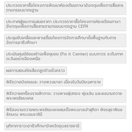
ประกวดราคาซื้อโครงการพัฒนาห้องเรียนภาษาอังกฤษเพื่อการสื่อสาร
ตามกรอบมาตรฐาน
ประกาศผู้ชนะการเสนอราคา ประกวดราคาซื้อโครงการห้องเรียนภาษา
อังกฤษเพื่อการสื่อสารตามกรอบมาตรฐาน CEFR
ประชุมขับเคลื่อนสะพานเชื่อมโยงการจัดการศึกษาขั้นพื้นฐานกับการ
จัดการอาชีวศึกษา
ประเมินศูนย์ซ่อมสร้างเพื่อชุมขน (Fix it Center) แบบถาวร ระดับภาค
ตะวันออกเฉียงเหนือ
ผลการสอบคัดเลือกลูกจ้างชั่วคราว
พิธีถวายบังคมและ วางพวงมาลา เนื่องในวันปิยะมหาราช
พิธีถวายเครื่องราชสักการะ วางพานพุ่มทอง พุ่มเงิน และลงนามถวาย
พระพรชัยมงคล
พิธีลงนามถวายพระพรชัยมงคลสมเด็จพระนางเจ้าสุทิดา พัชรสุธาพิมล
ลักษณ พระบรมราชินี
มุทิตาคาราวะอาชีวศึกษาจังหวัดอุบลราชธานี