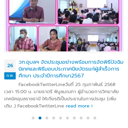
วท.อุบลฯ จัดประชุมอย่างพร้อมการจัดพิธีปัจฉิม
26
นิเทศและพิธีมอบประกาศนียบัตรแก่ผู้สำเร็จการ
ศึกษา ประจำปีการศึกษา2567
ก.พ.
FacebookTwitterLineวันที่ 25 กุมภาพันธ์ 2568
เวลา 15.00 น. นายธาตรี พิบูลมณฑา ผู้อำนวยการวิทยาลัย
เทคนิคอุบลราชธานี ให้เกียรติเป็นประธานในการประชุม (เพิ่ม
เติม…) FacebookTwitterLine
read more