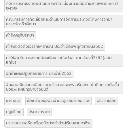
กิจกรรมรณรงค์ต่อต้านยาเสพติด เนื่องในวันต่อต้านยาเสพติดโลก ปี
๒๕๖๒
คณะกรรมการคัดเลือกและดำเนินการจัดการประกวดโคงการวิทยา
ศาสตร์อาชีวศึกษา
คำสั่งครูที่ปรึกษา
คำสั่งแต่งตั้งเวรรักษาการณ์ ประจำเดือนพฤศจิกายน2562
ค่าใช้จ่ายในการลงทะเบียนเรียน ระดับปวส. ภาคเรียนที่2/62(ฉบับ
แก้ไข)
จัดทำแผนปฏิบัติอราชการ ประจำปี2563
จัดมอบเงินช่วยเหลือครอบครัวนายนพพร ศรีบุปผา นักศึกษาระดับชั้น
ปวช.๓ แผนกวิชาช่างยนต์
ช่างยนต์
ซื้อเครื่องมือประจำตัวผู้เรียนสายอาชีพ
บริจาคเลือด
ปฐมนิเทศ
ประกวดราคา
ประกวดราคาซื้อเครื่องมือประจำตัวผู้เรียนสายอาชีพ