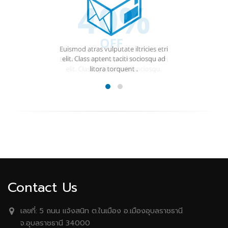
Contact Us
เลขที่:
5 ถนน เเจ้งสนิท ต.ในเมือง อ.เมืองอุบลราชธานี
จ.อุบลราชธานี 34000