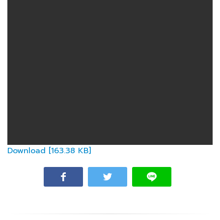
ปวช.๑,ปวช.๒, และ
ปวช.๓ ตาม
หลักสูตร
พุทธศักราช ๒๕๖๗
ประจำภาคเรียนที่
๒/๒๕๖๘ โดยวิธี
คัดเลือก
Download [163.38 KB]