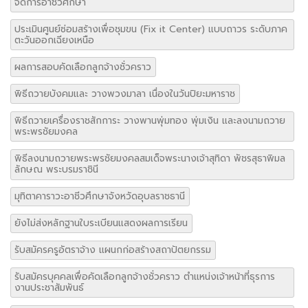
จัดการอาชีวศึกษา
ประเมินศูนย์ซ่อมสร้างเพื่อชุมขน (Fix it Center) แบบถาวร ระดับภาค
ตะวันออกเฉียงเหนือ
ผลการสอบคัดเลือกลูกจ้างชั่วคราว
พิธีถวายบังคมและ วางพวงมาลา เนื่องในวันปิยะมหาราช
พิธีถวายเครื่องราชสักการะ วางพานพุ่มทอง พุ่มเงิน และลงนามถวาย
พระพรชัยมงคล
พิธีลงนามถวายพระพรชัยมงคลสมเด็จพระนางเจ้าสุทิดา พัชรสุธาพิมล
ลักษณ พระบรมราชินี
มุทิตาคาราวะอาชีวศึกษาจังหวัดอุบลราชธานี
ยังไม่ส่งหลักฐานใบระเบียนแสดงผลการเรียน
รับสมัครครูอัตราจ้าง แผนกก่อสร้างสถาปัตยกรรม
รับสมัครบุคคลเพื่อคัดเลือกลูกจ้างชั่วคราว ตำแหน่งเจ้าหน้าที่ธุรการ
งานประชาสัมพันธ์