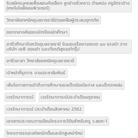
รับสมัครบุคคลเพื่อสอบคัดเลือก ลูกจ้างชั่วคราว ตำแหน่ง ครูอัตราจ้าง
(เทคโนโลยีคอมพิวเตอร์)
วิทยาลัยเทคนิคอุบลราชธานีช่วยเหลือผู้ประสบอุทกภัย
ออกกลางคันของนักเรียนนักศึกษา
อาชีวศึกษาจังหวัดอุบลราชธานี รับมอบเรือยางขนาด ๑๐ แรงม้า จาก
บริษัท เอพี ฮอนด้า และเกียรติสุรนนท์กรุ๊ป
อาชีวอาสา วิทยาลัยเทคนิคอุบลราชธานี
เจ้าหน้าที่ธุรการ งานประชาสัมพันธ์
เพิ่มโอกาสการเข้าถึงการศึกษาของเด็กด้อยโอกาส และเด็กตกหล่น
เวรรักษาการณ์
เวรรักษาการณ์ประจำเดือนตุลาคม
เวรรักษาการณ์ ประจำเดือนสิงหาคม 2562
เอกสารประกอบการเขียนโครงการวิจัยสำหรับครู ว.สอศ-1
โครงการรณรงค์ลดนักดื่มและนักสูบหน้าใหม่