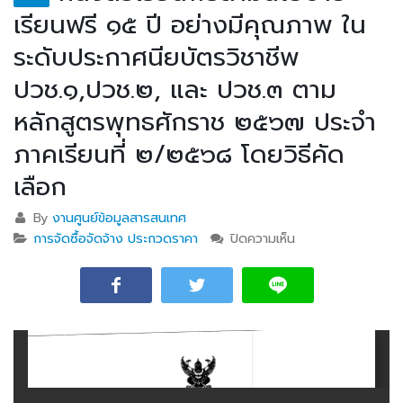
เรียนฟรี ๑๕ ปี อย่างมีคุณภาพ ใน
ระดับประกาศนียบัตรวิชาชีพ
ปวช.๑,ปวช.๒, และ ปวช.๓ ตาม
หลักสูตรพุทธศักราช ๒๕๖๗ ประจำ
ภาคเรียนที่ ๒/๒๕๖๘ โดยวิธีคัด
เลือก
By
งานศูนย์ข้อมูลสารสนเทศ
การจัดซื้อจัดจ้าง ประกวดราคา
ปิดความเห็น
บน ประกาศ ผู้ชนะ
การเสนอราคา ซื้อ
หนังสือเรียนฟรีตาม
นโยบายเรียนฟรี ๑๕
ปี อย่างมีคุณภาพ
ในระดับ
ประกาศนียบัตร
วิชาชีพ